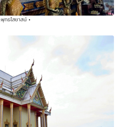
ะพุทธไสยาสน์ •