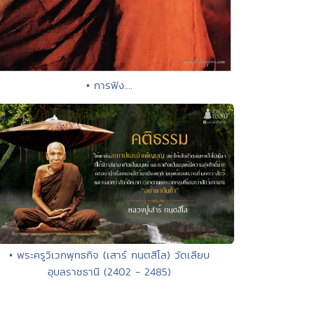
• การฟัง....
• พระครูวิเวกพุทธกิจ (เสาร์ กนฺตสีโล) วัดเลียบ
อุบลราชธานี (2402 - 2485)