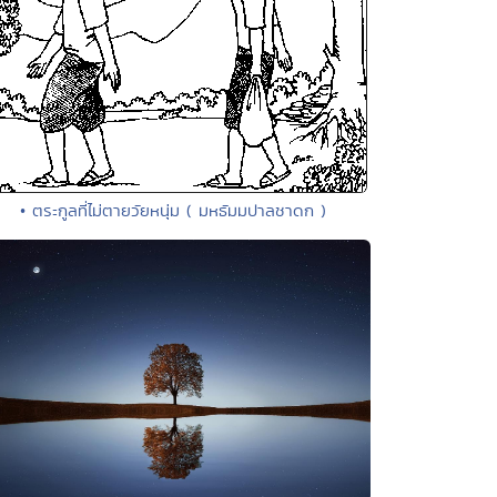
• ตระกูลที่ไม่ตายวัยหนุ่ม ( มหธัมมปาลชาดก )