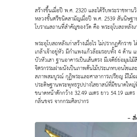
สร้างขึ้นเมื่อปี พ.ศ. 2320 และได้รับพระราชทา
หลวงชั้นตรีชนิดสามัญเมื่อปี พ.ศ. 2539 สันนิษฐา
โบราณสถานที่สำคัญของวัด คือ พระอุโบสถหลังเก
พระอุโบสถหลังเก่าสร้างเมื่อไร ไม่ปรากฏศักราช 
เกล้าเจ้าอยู่หัว มีกำแพงแก้วล้อมรอบทั้ง 4 ด้าน 
บัวหัวเสา ฐานอาคารเป็นเส้นตรง มีเจดีย์ย่อมุม
จิตรกรรมฝาผนังเป็นภาพต้นไม้ประเภทบอนไซและดอ
สภาพสมบูรณ์ กุฏิพระและศาลาการเปรียญ มีไม้ฉ
ประดิษฐานพระพุทธรูปปางไสยาสน์ที่มีขนาดใหญ่ท
ขนาดหน้าตักกว้าง 32.49 เมตร ยาว 54.19 เมตร ศ
กลิ่นขจร จากกรมศิลปากร
- สิ