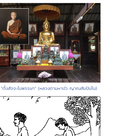
 "ตั้งสัจจะในพรรษา" (หลวงตามหาบัว ญาณสัมปันโน)