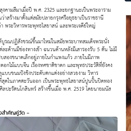
นวิสุงคามสีมาเมื่อปี พ.ศ. 2325 และยกฐานะเป็นพระอาราม
นว่าสร้างมาตั้งแต่สมัยปลายกรุงศรีอยุธยาเป็นราชธานี
่า พระวิหารพระพุทธไสยาสน์ และพระเจดีย์ใหญ่
ได้บูรณปฏิสังขรณ์ขึ้นมาใหม่ในสมัยพระบาทสมเด็จพระนั่ง
แต่ละด้านมีช่องทางเข้า ฉนวนด้านหลังมีเสารองรับ 5 ต้น ไม่มี
ไม้สิบสองขนาดเล็กอยู่ภายในกำแพงแก้ว ภายในมีภาพ
กไม้แบบจีน เรื่องทศชาติชาดก และพุทธประวัติที่ยังคง
ลุแบบขนมปังขิงประดับตกแต่งอย่างสวยงาม วิหาร
ี่สุดในภาคตะวันออก เป็นพระพุทธไสยาสน์ปูนปั้นปิดทอง
ิลปะรัตนโกสินทร์ สร้างขึ้นเมื่อ พ.ศ. 2519 โดยนายมนัส
่งสำคัญคู่วัด -