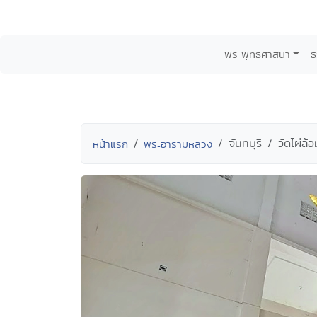
พระพุทธศาสนา
ธ
จันทบุรี
วัดไผ่ล้อ
หน้าแรก
พระอารามหลวง