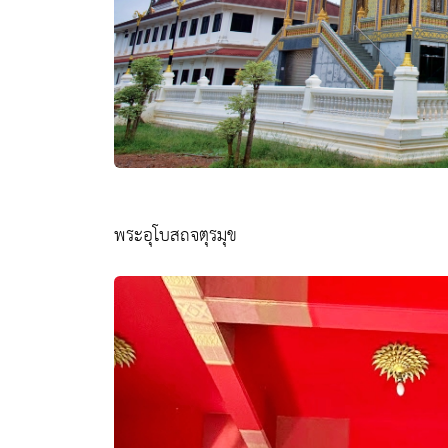
พระอุโบสถจตุรมุข