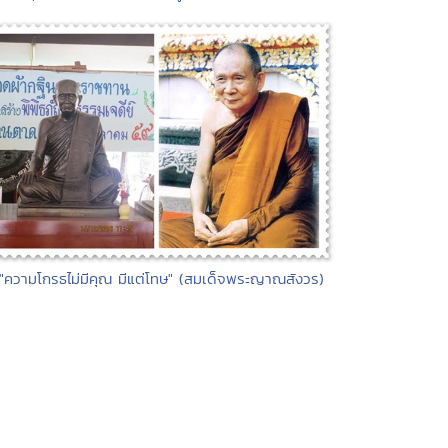
 "ความโกรธไม่มีคุณ มีแต่โทษ" (สมเด็จพระญาณสังวร)