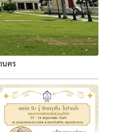
หานคร