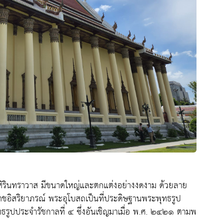
ศิรินทราวาส มีขนาดใหญ่และตกแต่งอย่างงดงาม ด้วยลาย
ราชอิสริยาภรณ์ พระอุโบสถเป็นที่ประดิษฐานพระพุทธรูป
ทธรูปประจำรัชกาลที่ ๔ ซึ่งอันเชิญมาเมื่อ พ.ศ. ๒๔๒๑ ตามพ