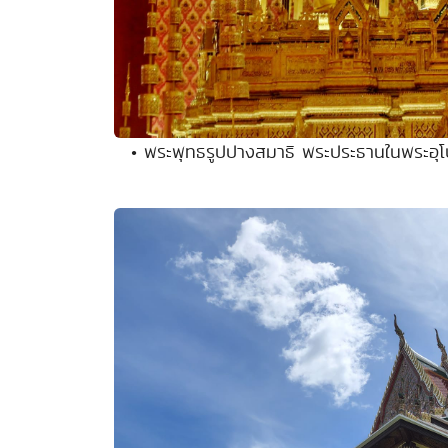
• พระพุทธรูปปางสมาธิ พระประธานในพระอุ