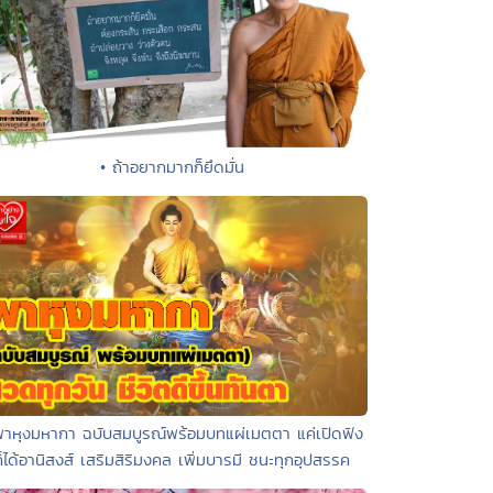
• ถ้าอยากมากก็ยึดมั่น
พาหุงมหากา ฉบับสมบูรณ์พร้อมบทแผ่เมตตา แค่เปิดฟัง
ก็ได้อานิสงส์ เสริมสิริมงคล เพิ่มบารมี ชนะทุกอุปสรรค