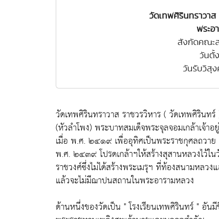
วัดเทพศิรินทราวา
พระอา
สังกัดคณะส
วันตั
วันรับวิสุ
วัดเทพศิรินทราวาส ราชวรวิหาร ( วัดเทพศิรินทร์ 
(หัวลำโพง) พระบาทสมเด็จพระจุลจอมเกล้าเจ้าอยู่
เมื่อ พ.ศ. ๒๔๑๙ เพื่ออุทิศเป็นพระราชกุศลถวาย
พ.ศ. ๒๔๓๙ โปรดเกล้าฯให้สร้างสุสานหลวงไว้ใน
ราชวงศ์ซึ่งไม่ได้สร้างพระเมรุฯ ที่ท้องสนามหลวงแ
แล้วจะไม่มีฌาปนสถานในพระอารามหลวง
ด้านหนึ่งของวัดเป็น " โรงเรียนเทพศิรินทร์ " อันม