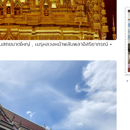
โบสถขนาดใหญ่ , เมรุหลวงหน้าพลับพลาอิสริยาภรณ์ •
•