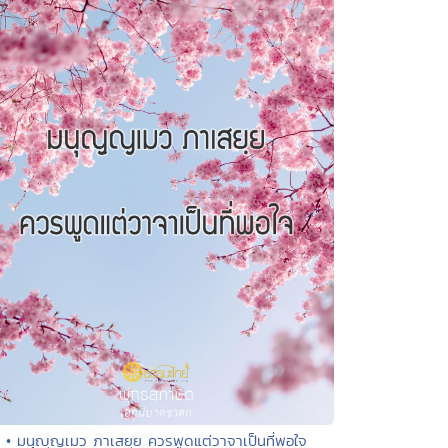
• มนุญฺญเมว ภาเสยฺย ควรพูดแต่วาจาเป็นที่พอใจ