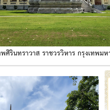
ทพศิรินทราวาส ราชวรวิหาร กรุงเทพม