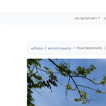
พระพุทธศาสนา
ธ
กรุงเทพมหานคร
หน้าแรก
พระอารามหลวง