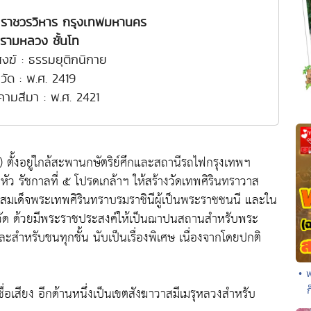
ส ราชวรวิหาร กรุงเทพมหานคร
รามหลวง ชั้นโท
งฆ์ : ธรรมยุติกนิกาย
้งวัด : พ.ศ. 2419
งคามสีมา : พ.ศ. 2421
) ตั้งอยู่ใกล้สะพานกษัตริย์ศึกและสถานีรถไฟกรุงเทพฯ
หัว รัชกาลที่ ๕ โปรดเกล้าฯ ให้สร้างวัดเทพศิรินทราวาส
 สมเด็จพระเทพศิรินทราบรมราชินีผู้เป็นพระราชชนนี และใน
วัด ด้วยมีพระราชประสงค์ให้เป็นฌาปนสถานสำหรับพระ
ละสำหรับชนทุกชั้น นับเป็นเรื่องพิเศษ เนื่องจากโดยปกติ
• 
ีชื่อเสียง อีกด้านหนึ่งเป็นเขตสังฆาวาสมีเมรุหลวงสำหรับ