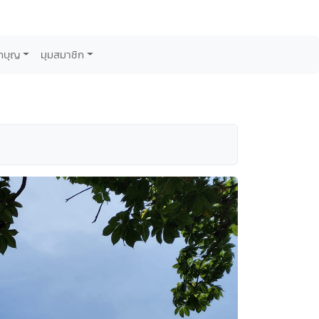
กบุญ
มุมสมาชิก