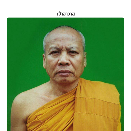
- เจ้าอาวาส -