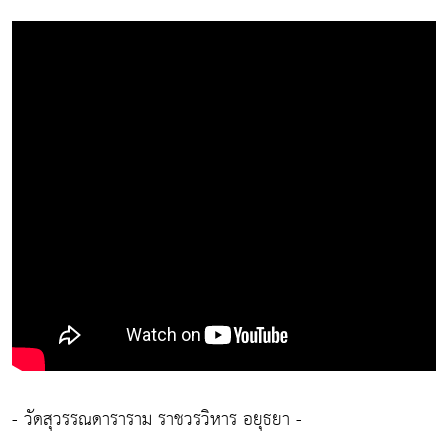
- วัดสุวรรณดาราราม ราชวรวิหาร อยุธยา -