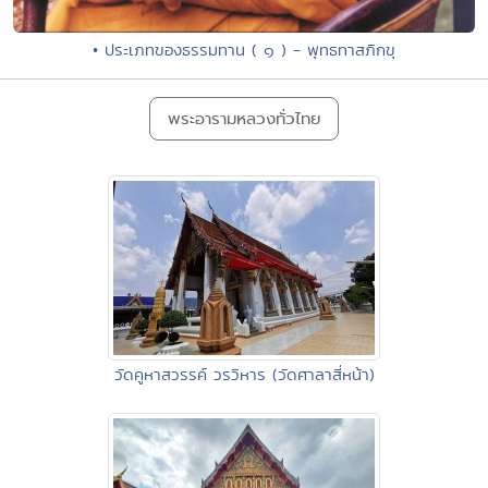
• ประเภทของธรรมทาน ( ๑ ) - พุทธทาสภิกขุ
พระอารามหลวงทั่วไทย
วัดคูหาสวรรค์ วรวิหาร (วัดศาลาสี่หน้า)