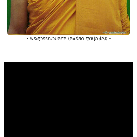
• พระสุวรรณวิมลศีล (ละเอียด ฐิตปุญฺโญ) •