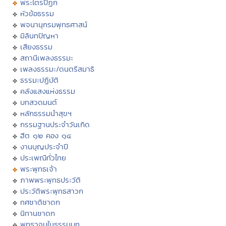
พระไตรปิฏก
หัวข้อธรรม
พจนานุกรมพุทธศาสน์
มิลินทปัญหา
เสียงธรรม
สถานีเพลงธรรมะ
เพลงธรรมะ/ดนตรีสมาธิ
ธรรมะปฏิบัติ
คลังแสงแห่งธรรม
บทสวดมนต์
หลักธรรมนำสุขฯ
กรรมฐานประจำวันเกิด
ฮีต ๑๒ คอง ๑๔
งานบุญประจำปี
ประเพณีทั่วไทย
พระพุทธเจ้า
ภาพพระพุทธประวัติ
ประวัติพระพุทธสาวก
ทศชาติชาดก
นิทานชาดก
พุทธวจนในธรรมบท