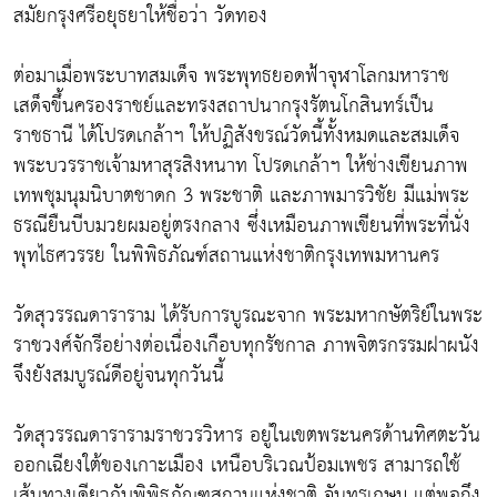
สมัยกรุงศรีอยุธยาให้ชื่อว่า วัดทอง
ต่อมาเมื่อพระบาทสมเด็จ พระพุทธยอดฟ้าจุฬาโลกมหาราช
เสด็จขึ้นครองราชย์และทรงสถาปนากรุงรัตนโกสินทร์เป็น
ราชธานี ได้โปรดเกล้าฯ ให้ปฏิสังขรณ์วัดนี้ทั้งหมดและสมเด็จ
พระบวรราชเจ้ามหาสุรสิงหนาท โปรดเกล้าฯ ให้ช่างเขียนภาพ
เทพชุมนุมนิบาตชาดก 3 พระชาติ และภาพมารวิชัย มีแม่พระ
ธรณียืนบีบมวยผมอยู่ตรงกลาง ซึ่งเหมือนภาพเขียนที่พระที่นั่ง
พุทไธศวรรย ในพิพิธภัณฑ์สถานแห่งชาติกรุงเทพมหานคร
วัดสุวรรณดาราราม ได้รับการบูรณะจาก พระมหากษัตริย์ในพระ
ราชวงศ์จักรีอย่างต่อเนื่องเกือบทุกรัชกาล ภาพจิตรกรรมฝาผนัง
จึงยังสมบูรณ์ดีอยู่จนทุกวันนี้
วัดสุวรรณดารารามราชวรวิหาร อยู่ในเขตพระนครด้านทิศตะวัน
ออกเฉียงใต้ของเกาะเมือง เหนือบริเวณป้อมเพชร สามารถใช้
เส้นทางเดียวกับพิพิธภัณฑสถานแห่งชาติ จันทรเกษม แต่พอถึง