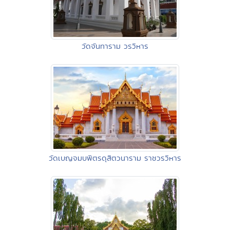
วัดจันทาราม วรวิหาร
วัดเบญจมบพิตรดุสิตวนาราม ราชวรวิหาร