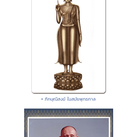
• ภิกษุณีสงฆ์ ในสมัยพุทธกาล