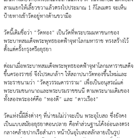
สามแยกให้เลี้ยวขวาแล้วตรงไปประมาณ 1 กิโลเมตร จะเห็น
ป้ายทางเข้าวัดอยู่ทางด้านขวามือ
วัดนี้เดิมชื่อว่า “วัดทอง” เป็นวัดที่พระบรมมหาชนกของ
พระบาทสมเด็จพระพุทธยอดฟ้าจุฬาโลกมหาราช ทรงสร้างไว้
ตั้งแต่ครั้งกรุงศรีอยุธยา
ต่อมาเมื่อพระบาทสมเด็จพระพุทธยอดฟ้าจุฬาโลกมหาราชเสด็จ
ขึ้นครองราชย์ จึงโปรดเกล้าฯ ให้สถาปนาวัดทองขึ้นใหม่และ
พระราชนามว่า “วัดสุวรรณดาราราม” เพื่อเป็นอนุสรณ์แด่
พระบรมชนกนาถและพระบรมราชชนนี ตามพระนามเดิมของ
ทั้งสองพระองค์คือ “ทองดี” และ “ดาวเรือง”
วัดแห่งนี้มีสิ่งต่างๆ ที่น่าชมไม่ว่าจะเป็น พระอุโบสถ ซึ่งยังคง
เป็นแบบสมัยอยุธยาตอนปลาย คือทำส่วนฐานโค้งอ่อนลงตรง
กลางคล้ายปากเรือสำเภา หน้าบันอุโบสถสลักลายเป็นรูป