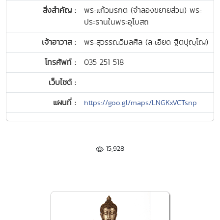
สิ่งสำคัญ :
พระแก้วมรกต (จำลองขยายส่วน) พระ
ประธานในพระอุโบสถ
เจ้าอาวาส :
พระสุวรรณวิมลศีล (ละเอียด ฐิตปุญฺโญ)
โทรศัพท์ :
035 251 518
เว็บไซต์ :
แผนที่ :
https://goo.gl/maps/LNGKxVCTsnp
15,928