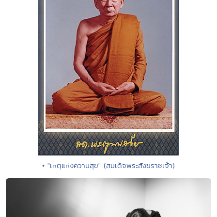
• "เหตุแห่งความสุข" (สมเด็จพระสังฆราชเจ้า)