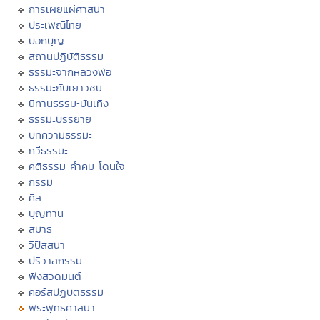
การเผยแผ่ศาสนา
ประเพณีไทย
บอกบุญ
สถานปฏิบัติธรรม
ธรรมะจากหลวงพ่อ
ธรรมะกับเยาวชน
นิทานธรรมะบันเทิง
ธรรมะบรรยาย
บทความธรรมะ
กวีธรรมะ
คติธรรม คำคม โดนใจ
กรรม
ศีล
บุญทาน
สมาธิ
วิปัสสนา
ปริวาสกรรม
ฟังสวดมนต์
คอร์สปฏิบัติธรรม
พระพุทธศาสนา