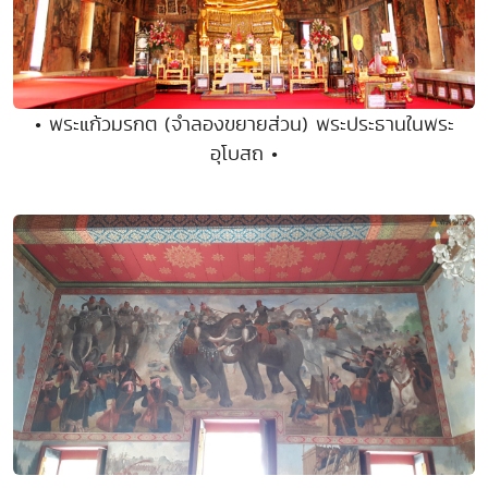
• พระแก้วมรกต (จำลองขยายส่วน) พระประธานในพระ
อุโบสถ •