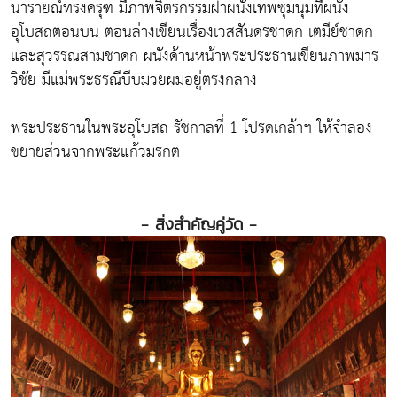
นารายณ์ทรงครุฑ มีภาพจิตรกรรมฝาผนังเทพชุมนุมที่ผนัง
อุโบสถตอนบน ตอนล่างเขียนเรื่องเวสสันดรชาดก เตมีย์ชาดก
และสุวรรณสามชาดก ผนังด้านหน้าพระประธานเขียนภาพมาร
วิชัย มีแม่พระธรณีบีบมวยผมอยู่ตรงกลาง
พระประธานในพระอุโบสถ รัชกาลที่ 1 โปรดเกล้าฯ ให้จำลอง
ขยายส่วนจากพระแก้วมรกต
- สิ่งสำคัญคู่วัด -