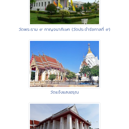
วัดพระราม ๙ กาญจนาภิเษก (วัดประจำรัชกาลที่ ๙)
วัดแจ้งแสงอรุณ