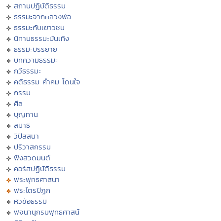
สถานปฏิบัติธรรม
ธรรมะจากหลวงพ่อ
ธรรมะกับเยาวชน
นิทานธรรมะบันเทิง
ธรรมะบรรยาย
บทความธรรมะ
กวีธรรมะ
คติธรรม คำคม โดนใจ
กรรม
ศีล
บุญทาน
สมาธิ
วิปัสสนา
ปริวาสกรรม
ฟังสวดมนต์
คอร์สปฏิบัติธรรม
พระพุทธศาสนา
พระไตรปิฏก
หัวข้อธรรม
พจนานุกรมพุทธศาสน์