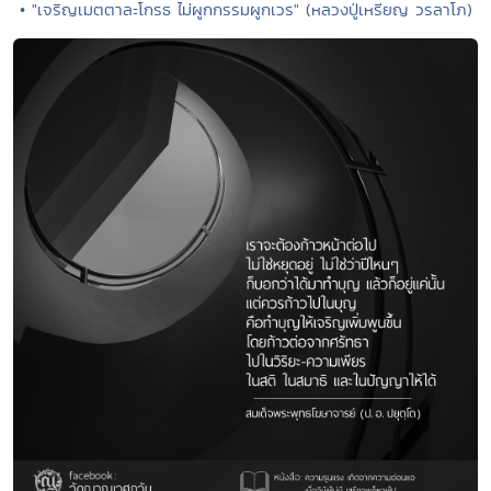
• "เจริญเมตตาละโกรธ ไม่ผูกกรรมผูกเวร" (หลวงปู่เหรียญ วรลาโภ)