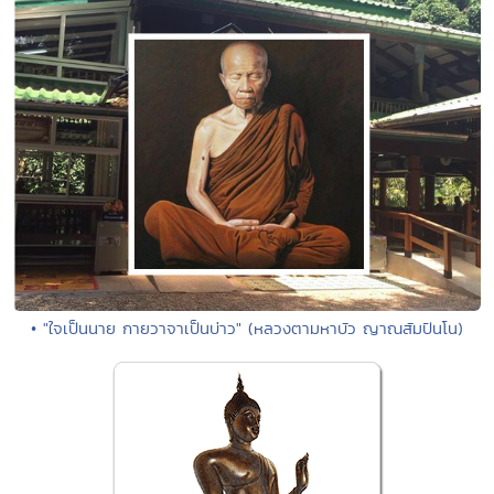
• "ใจเป็นนาย กายวาจาเป็นบ่าว" (หลวงตามหาบัว ญาณสัมปันโน)