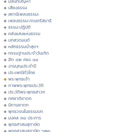
มิลินทปัญหา
เสียงธรรม
สถานีเพลงธรรมะ
เพลงธรรมะ/ดนตรีสมาธิ
ธรรมะปฏิบัติ
คลังแสงแห่งธรรม
บทสวดมนต์
หลักธรรมนำสุขฯ
กรรมฐานประจำวันเกิด
ฮีต ๑๒ คอง ๑๔
งานบุญประจำปี
ประเพณีทั่วไทย
พระพุทธเจ้า
ภาพพระพุทธประวัติ
ประวัติพระพุทธสาวก
ทศชาติชาดก
นิทานชาดก
พุทธวจนในธรรมบท
มงคล ๓๘ ประการ
พุทธศาสนสุภาษิต
พุทธศาสนสุภาษิต ๖๒๑