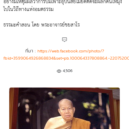
อย่างมีเหตุมีผลว่าการบ่มเพาะอุปนิสัยไม่ยึดติดจะผลักดันให้มุ่ง
ไปในวิถีทางแห่งอมตธรรม
ธรรมะคำสอน โดย พระอาจารย์ชยสาโร
ที่มา :
https://web.facebook.com/photo/?
fbid=3599064926868834&set=pb.100064337808864.-2207520
4,506