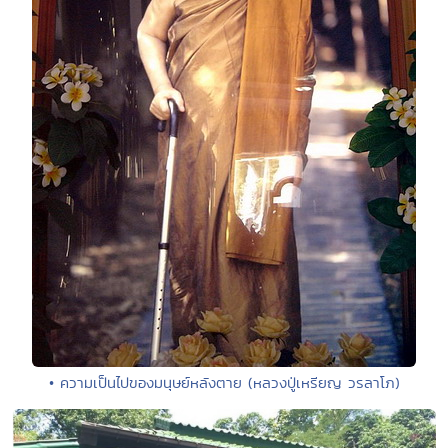
• ความเป็นไปของมนุษย์หลังตาย (หลวงปู่เหรียญ วรลาโภ)