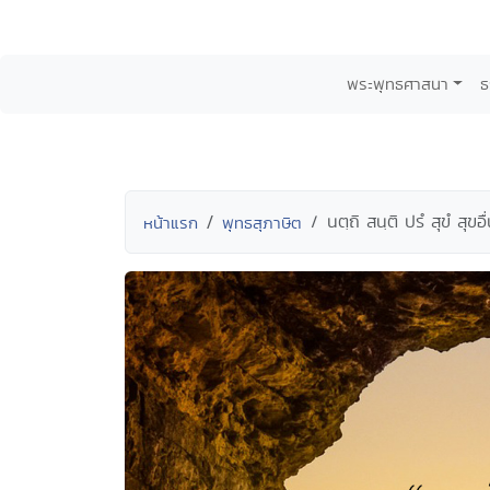
พระพุทธศาสนา
ธ
นตฺถิ สนฺติ ปรํ สุขํ สุข
หน้าแรก
พุทธสุภาษิต