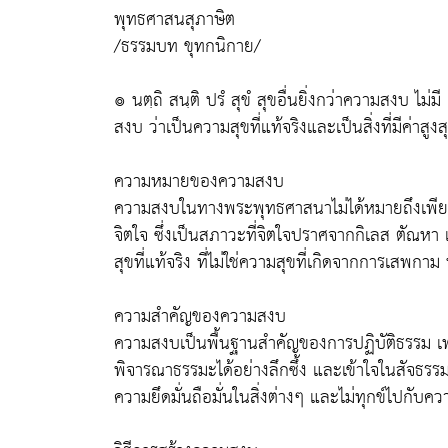
พุทธศาสนสุภาษิต
/ธรรมบท ขุทกนิกาย/
๏ นตฺถิ สนฺติ ปรํ สุขํ สุขอื่นยิ่งกว่าความสงบ ไ
สงบ ว่าเป็นความสุขที่แท้จริงและเป็นสิ่งที่มีค่าสูงส
ความหมายของความสงบ
ความสงบในทางพระพุทธศาสนาไม่ได้หมายถึงเพี
จิตใจ ซึ่งเป็นสภาวะที่จิตใจปราศจากกิเลส ตัณห
สุขที่แท้จริง ที่ไม่ใช่ความสุขที่เกิดจากการเสพ
ความสำคัญของความสงบ
ความสงบเป็นพื้นฐานสำคัญของการปฏิบัติธรรม เพ
พิจารณาธรรมะได้อย่างลึกซึ้ง และเข้าใจในสัจธรร
ความยึดมั่นถือมั่นในสิ่งต่างๆ และไม่ทุกข์ไปกั