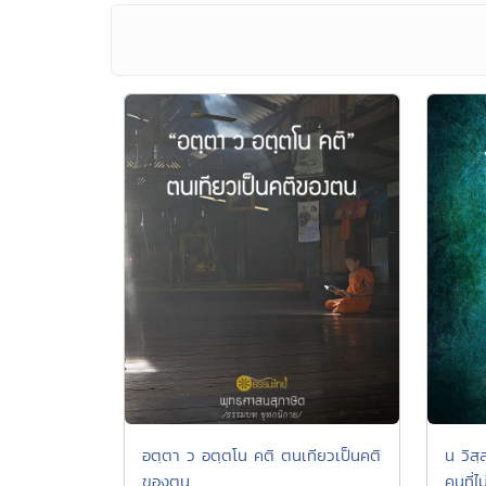
อตฺตา ว อตฺตโน คติ ตนเทียวเป็นคติ
น วิสฺ
ของตน
คนที่ไ