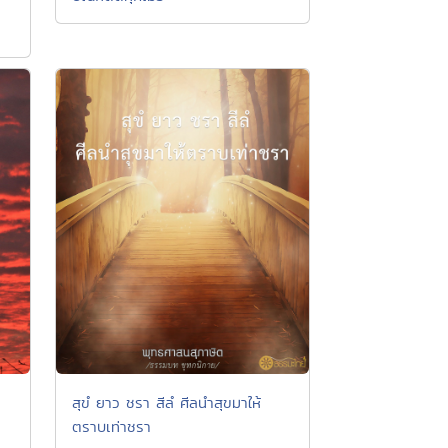
สุขํ ยาว ชรา สีลํ ศีลนำสุขมาให้
ตราบเท่าชรา