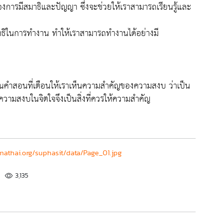
การมีสมาธิและปัญญา ซึ่งจะช่วยให้เราสามารถเรียนรู้และ
าธิในการทำงาน ทำให้เราสามารถทำงานได้อย่างมี
มี เป็นคำสอนที่เตือนให้เราเห็นความสำคัญของความสงบ ว่าเป็น
้างความสงบในจิตใจจึงเป็นสิ่งที่ควรให้ความสำคัญ
athai.org/suphasit/data/Page_01.jpg
3,135