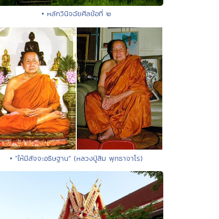
• หลักวินิจฉัยศีลข้อที่ ๒
• "ให้มีสัจจะอธิษฐาน" (หลวงปู่สิม พุทธาจาโร)