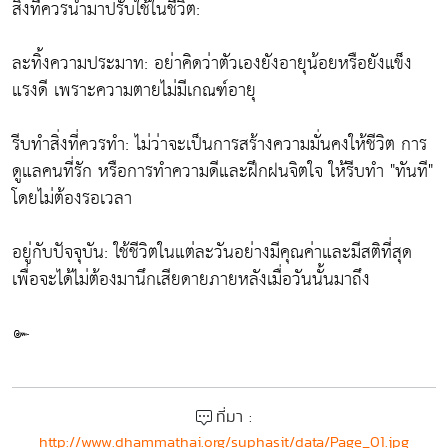
สิ่งที่ควรนำมาปรับใช้ในชีวิต:
ละทิ้งความประมาท: อย่าคิดว่าตัวเองยังอายุน้อยหรือยังแข็ง
แรงดี เพราะความตายไม่มีเกณฑ์อายุ
รีบทำสิ่งที่ควรทำ: ไม่ว่าจะเป็นการสร้างความมั่นคงให้ชีวิต การ
ดูแลคนที่รัก หรือการทำความดีและฝึกฝนจิตใจ ให้รีบทำ "ทันที"
โดยไม่ต้องรอเวลา
อยู่กับปัจจุบัน: ใช้ชีวิตในแต่ละวันอย่างมีคุณค่าและมีสติที่สุด
เพื่อจะได้ไม่ต้องมานึกเสียดายภายหลังเมื่อวันนั้นมาถึง
๛
ที่มา :
http://www.dhammathai.org/suphasit/data/Page_01.jpg