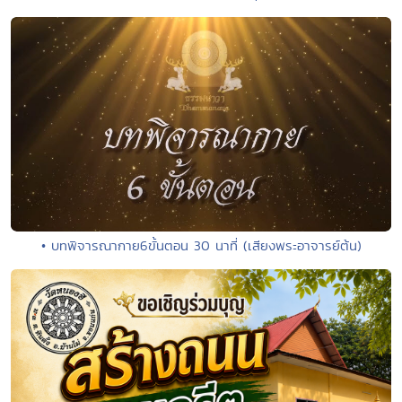
• บทพิจารณากาย6ขั้นตอน 30 นาที่ (เสียงพระอาจารย์ต้น)