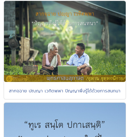
สากจฺฉาย ปญฺญา เวทิตพฺพา ปัญญาพึงรู้ได้ด้วยการสนทนา