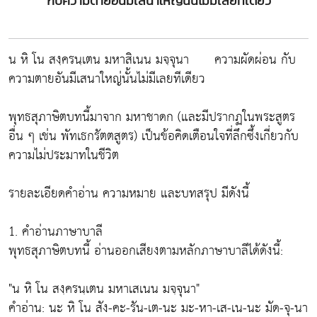
กับความตายอันมีเสนาใหญ่นั้นไม่มีเลยทีเดียว
น หิ โน สงฺครนฺเตน มหาสิเนน มจฺจุนา ความผัดผ่อน กับ
ความตายอันมีเสนาใหญ่นั้นไม่มีเลยทีเดียว
พุทธสุภาษิตบทนี้มาจาก มหาชาดก (และมีปรากฏในพระสูตร
อื่น ๆ เช่น พัทเธกรัตตสูตร) เป็นข้อคิดเตือนใจที่ลึกซึ้งเกี่ยวกับ
ความไม่ประมาทในชีวิต
รายละเอียดคำอ่าน ความหมาย และบทสรุป มีดังนี้
1. คำอ่านภาษาบาลี
พุทธสุภาษิตบทนี้ อ่านออกเสียงตามหลักภาษาบาลีได้ดังนี้:
"น หิ โน สงฺครนฺเตน มหาเสเนน มจฺจุนา"
คำอ่าน: นะ หิ โน สัง-คะ-รัน-เต-นะ มะ-หา-เส-เน-นะ มัด-จุ-นา