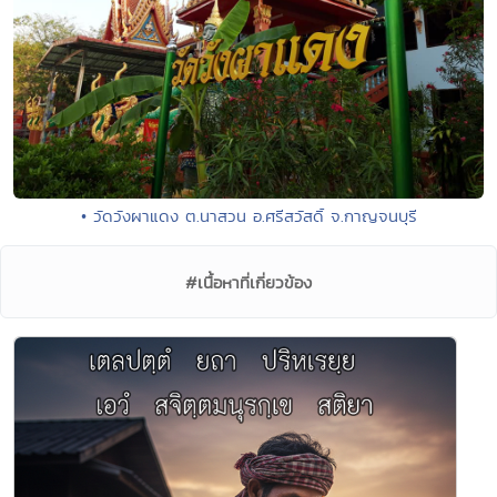
• วัดวังผาแดง ต.นาสวน อ.ศรีสวัสดิ์ จ.กาญจนบุรี
#เนื้อหาที่เกี่ยวข้อง