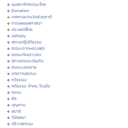
มุมสมาชิกธรรมะไทย
Donation
เทศกาลงานวัดช่วยชาติ
การเผยแผ่ศาสนา
ประเพณีไทย
บอกบุญ
สถานปฏิบัติธรรม
ธรรมะจากหลวงพ่อ
ธรรมะกับเยาวชน
นิทานธรรมะบันเทิง
ธรรมะบรรยาย
บทความธรรมะ
กวีธรรมะ
คติธรรม คำคม โดนใจ
กรรม
ศีล
บุญทาน
สมาธิ
วิปัสสนา
ปริวาสกรรม