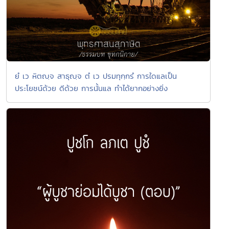
ยํ เว หิตญฺจ สาธุญฺจ ตํ เว ปรมทุกฺกรํ การใดแลเป็น
ประโยชน์ด้วย ดีด้วย การนั้นแล ทำได้ยากอย่างยิ่ง