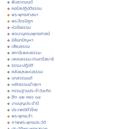
ฟังสวดมนต์
คอร์สปฏิบัติธรรม
พระพุทธศาสนา
พระไตรปิฏก
หัวข้อธรรม
พจนานุกรมพุทธศาสน์
มิลินทปัญหา
เสียงธรรม
สถานีเพลงธรรมะ
เพลงธรรมะ/ดนตรีสมาธิ
ธรรมะปฏิบัติ
คลังแสงแห่งธรรม
บทสวดมนต์
หลักธรรมนำสุขฯ
กรรมฐานประจำวันเกิด
ฮีต ๑๒ คอง ๑๔
งานบุญประจำปี
ประเพณีทั่วไทย
พระพุทธเจ้า
ภาพพระพุทธประวัติ
ประวัติพระพุทธสาวก