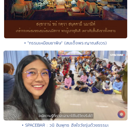
• "กรรมเหมือนยาพิษ" (สมเด็จพระญาณสังวร)
• SPACEBAR : วนิ อินพุทธ ฮีลใจวัยรุ่นด้วยธรรมะ