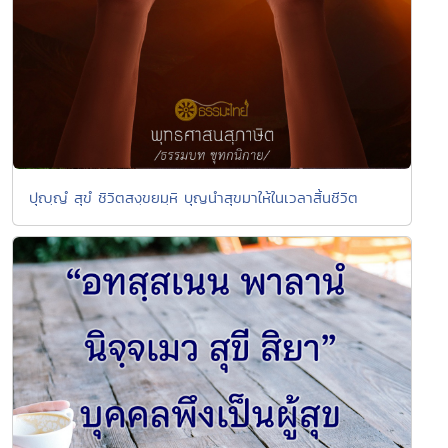
ปุญฺญํ สุขํ ชิวิตสงฺขยมฺหิ บุญนำสุขมาให้ในเวลาสิ้นชีวิต