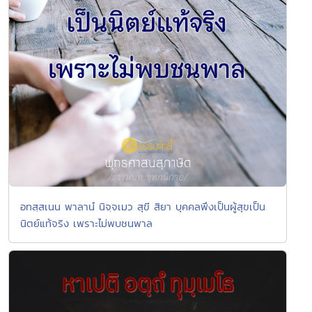
อทสฺสเนน พาลานํ นิจฺจเมว สุขี สิยา บุคคลพึงเป็นผู้สุขเป็น
นิตย์แท้จริง เพราะไม่พบชนพาล