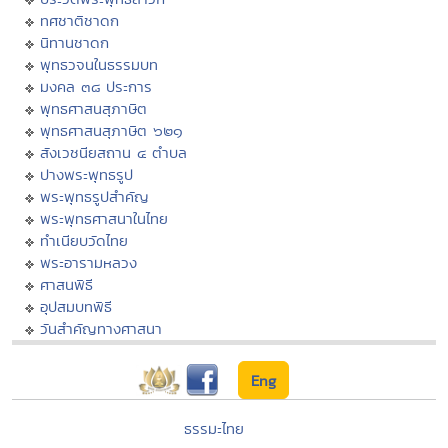
ทศชาติชาดก
นิทานชาดก
พุทธวจนในธรรมบท
มงคล ๓๘ ประการ
พุทธศาสนสุภาษิต
พุทธศาสนสุภาษิต ๖๒๑
สังเวชนียสถาน ๔ ตำบล
ปางพระพุทธรูป
พระพุทธรูปสำคัญ
พระพุทธศาสนาในไทย
ทำเนียบวัดไทย
พระอารามหลวง
ศาสนพิธี
อุปสมบทพิธี
วันสำคัญทางศาสนา
Eng
ธรรมะไทย