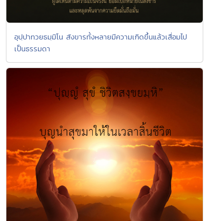
อุปฺปาทวยธมฺมิโน สังขารทั้งหลายมีความเกิดขึ้นแล้วเสื่อมไป
เป็นธรรมดา