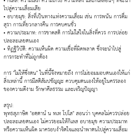
• กิเลส: ความโลภ ความโกรธ ความหลง และกิเลสอื่นๆ ที่จะนำ
ไปสู่ความเสื่อมเสีย
• อบายมุข: สิ่งที่เป็นทางแห่งความเสื่อม เช่น การพนัน การดื่ม
สุรา การเที่ยวกลางคืน การคบคนชั่ว
• ความประมาท: การขาดสติ การไม่ใส่ใจในสิ่งที่ควร การปล่อย
ปละละเลยตนเอง
• ทิฏฐิวิบัติ: ความเห็นผิด ความเชื่อที่ผิดพลาด ซึ่งจะนำไปสู่
การกระทำที่ไม่ถูกต้อง
การ "ไม่ให้ซึ่งตน" ในที่นี้จึงหมายถึง การไม่ยอมมอบตนเองให้แก่
สิ่งเหล่านี้ การมีสติสัมปชัญญะ ควบคุมตนเองให้อยู่ในครรลอง
ของความดีงาม รักษาศีลธรรม และเจริญปัญญา
สรุป:
พุทธสุภาษิต "อตฺตานํ น ทเท โปโส" สอนว่า บุคคลไม่ควรปล่อย
ปละละเลยตนเอง ไม่ควรยอมให้กิเลส อบายมุข ความประมาท
หรือความเห็นผิด มาครอบงำจิตใจและนำพาตนไปสู่ความเสื่อม