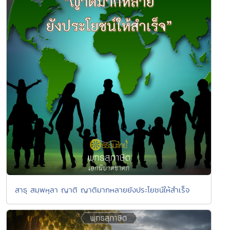
สาธุ สมฺพหุลา ญาติ ญาติมากหลายยังประโยชน์ให้สำเร็จ