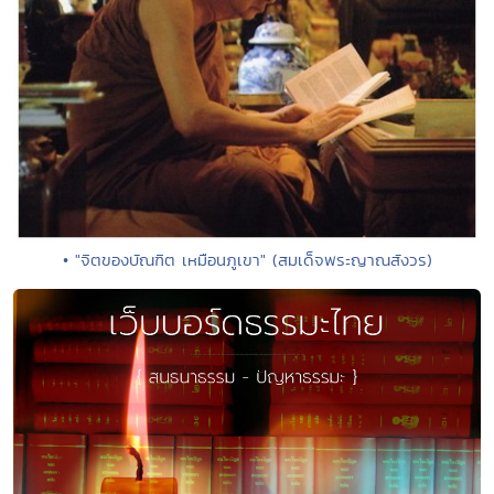
• "จิตของบัณฑิต เหมือนภูเขา" (สมเด็จพระญาณสังวร)