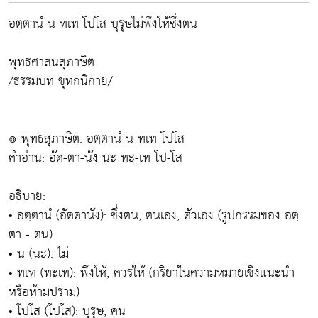
อตฺตานํ น ทเท โปโส บุรุษไม่พึงให้ซึ่งตน
พุทธศาสนสุภาษิต
/ธรรมบท ขุทกนิกาย/
๏ พุทธสุภาษิต: อตฺตานํ น ทเท โปโส
คำอ่าน: อัด-ตา-นัง นะ ทะ-เท โป-โส
อธิบาย:
• อตฺตานํ (อัตตานัง): ซึ่งตน, ตนเอง, ตัวเอง (รูปกรรมของ อตฺ
ตา - ตน)
• น (นะ): ไม่
• ทเท (ทะเท): พึงให้, ควรให้ (กริยาในความหมายเชิงแนะนำ
หรือห้ามปราม)
• โปโส (โปโส): บุรุษ, คน