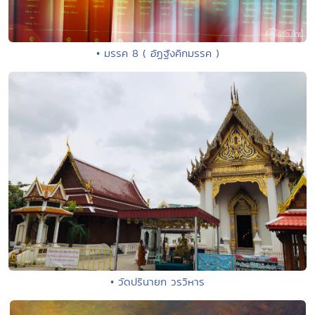
• มรรค 8 ( อัฏฐังคิกมรรค )
• วัดปรินายก วรวิหาร