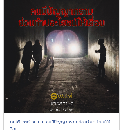
หาเปติ อตฺถํ ทุมฺเมโธ คนมีปัญญาทราม ย่อมทำประโยชน์ให้
เสื่อม