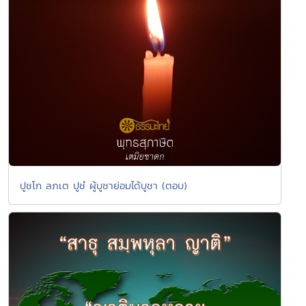
ปูชโก ลภเต ปูชํ ผู้บูชาย่อมได้บูชา (ตอบ)