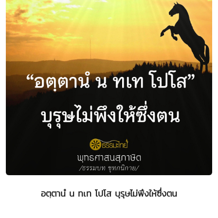
อตฺตานํ น ทเท โปโส บุรุษไม่พึงให้ซึ่งตน