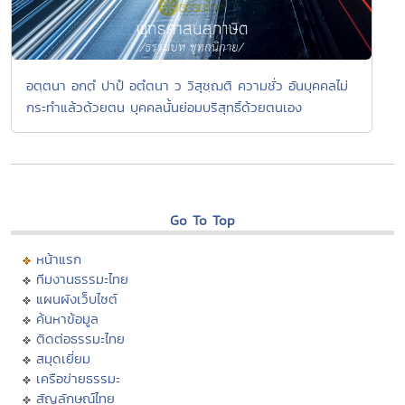
อตฺตนา อกตํ ปาปํ อตํตนา ว วิสุชฺฌติ ความชั่ว อันบุคคลไม่
กระทำแล้วด้วยตน บุคคลนั้นย่อมบริสุทธิ์ด้วยตนเอง
Go To Top
หน้าแรก
ทีมงานธรรมะไทย
แผนผังเว็บไซต์
ค้นหาข้อมูล
ติดต่อธรรมะไทย
สมุดเยี่ยม
เครือข่ายธรรมะ
สัญลักษณ์ไทย