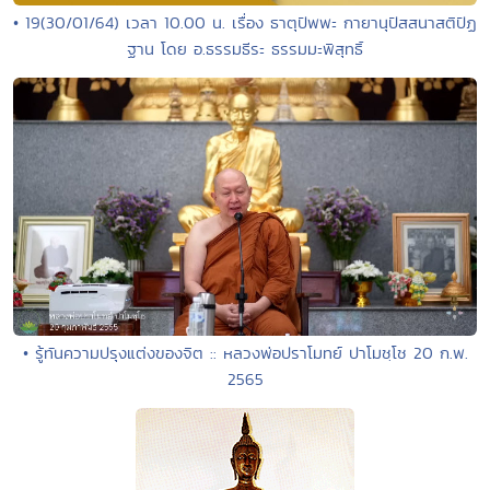
• 19(30/01/64) เวลา 10.00 น. เรื่อง ธาตุปัพพะ กายานุปัสสนาสติปัฏ
ฐาน โดย อ.ธรรมธีระ ธรรมมะพิสุทธิ์
• รู้ทันความปรุงแต่งของจิต :: หลวงพ่อปราโมทย์ ปาโมชฺโช 20 ก.พ.
2565