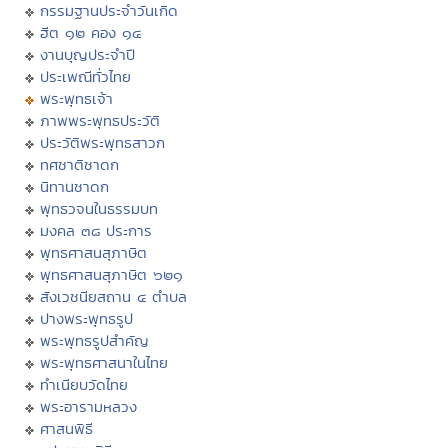
กรรมฐานประจำวันเกิด
ฮีต ๑๒ คอง ๑๔
งานบุญประจำปี
ประเพณีทั่วไทย
พระพุทธเจ้า
ภาพพระพุทธประวัติ
ประวัติพระพุทธสาวก
ทศชาติชาดก
นิทานชาดก
พุทธวจนในธรรมบท
มงคล ๓๘ ประการ
พุทธศาสนสุภาษิต
พุทธศาสนสุภาษิต ๖๒๑
สังเวชนียสถาน ๔ ตำบล
ปางพระพุทธรูป
พระพุทธรูปสำคัญ
พระพุทธศาสนาในไทย
ทำเนียบวัดไทย
พระอารามหลวง
ศาสนพิธี