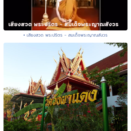
• เสียงสวด พระปริตร - สมเด็จพระญาณสังวร