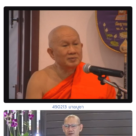
490213 มาฆบูชา