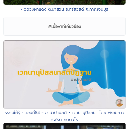
• วัดวังผาแดง ต.นาสวน อ.ศรีสวัสดิ์ จ.กาญจนบุรี
#เนื้อหาที่เกี่ยวข้อง
ธรรมให้รู้ : ตอนที่64 - อานาปานสติ • เวทนานุปัสสนา โดย พระมหาว
รพรต กิตติวโร