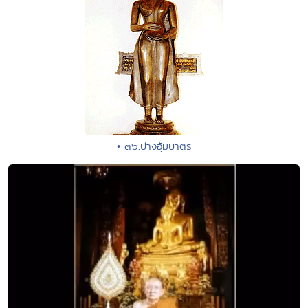
• ๓๖.ปางอุ้มบาตร