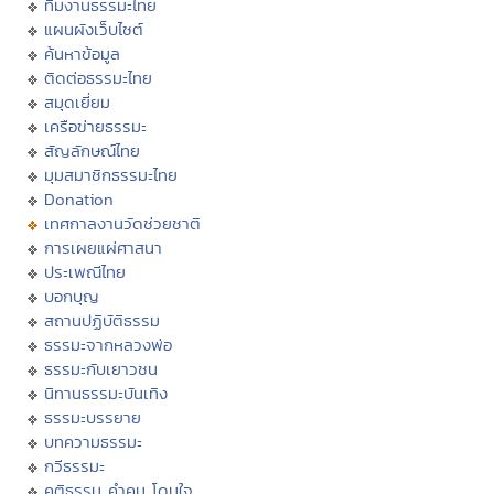
ทีมงานธรรมะไทย
แผนผังเว็บไซต์
ค้นหาข้อมูล
ติดต่อธรรมะไทย
สมุดเยี่ยม
เครือข่ายธรรมะ
สัญลักษณ์ไทย
มุมสมาชิกธรรมะไทย
Donation
เทศกาลงานวัดช่วยชาติ
การเผยแผ่ศาสนา
ประเพณีไทย
บอกบุญ
สถานปฏิบัติธรรม
ธรรมะจากหลวงพ่อ
ธรรมะกับเยาวชน
นิทานธรรมะบันเทิง
ธรรมะบรรยาย
บทความธรรมะ
กวีธรรมะ
คติธรรม คำคม โดนใจ