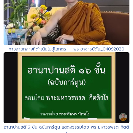
ทางสายกลางที่ดำเนินไปสู่โลกุตระ - พระอาจารย์ต้น_04092020
อานาปานสติ16 ขั้น ฉบับการ์ตูน แสดงธรรมโดย พระมหาวรพรต กิตติ