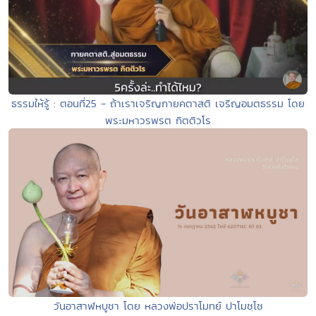
ธรรมให้รู้ : ตอนที่25 - ถ้าเราเจริญกายคตาสติ เจริญอมตธรรม โดย
พระมหาวรพรต กิตติวโร
วันอาสาฬหบูชา โดย หลวงพ่อปราโมทย์ ปาโมชฺโช