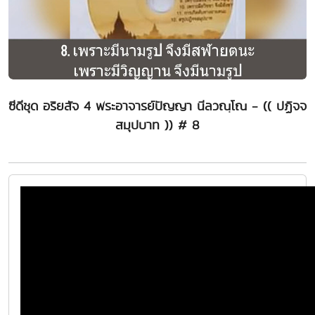
ซีดีชุด อริยสัจ 4 พระอาจารย์ปัญญา นีลวณฺโณ - (( ปฏิจจ
สมุปบาท )) # 8