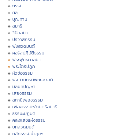
กรรม
ศีล
บุญทาน
สมาธิ
วิปัสสนา
ปริวาสกรรม
ฟังสวดมนต์
คอร์สปฏิบัติธรรม
พระพุทธศาสนา
พระไตรปิฏก
หัวข้อธรรม
พจนานุกรมพุทธศาสน์
มิลินทปัญหา
เสียงธรรม
สถานีเพลงธรรมะ
เพลงธรรมะ/ดนตรีสมาธิ
ธรรมะปฏิบัติ
คลังแสงแห่งธรรม
บทสวดมนต์
หลักธรรมนำสุขฯ