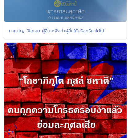
นาญฺโญ วิโสธเย ผู้อื่นจะพึงทำผู้อื่นให้บริสุทธิ์หาได้ไม่