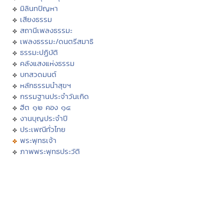
มิลินทปัญหา
เสียงธรรม
สถานีเพลงธรรมะ
เพลงธรรมะ/ดนตรีสมาธิ
ธรรมะปฏิบัติ
คลังแสงแห่งธรรม
บทสวดมนต์
หลักธรรมนำสุขฯ
กรรมฐานประจำวันเกิด
ฮีต ๑๒ คอง ๑๔
งานบุญประจำปี
ประเพณีทั่วไทย
พระพุทธเจ้า
ภาพพระพุทธประวัติ
ประวัติพระพุทธสาวก
ทศชาติชาดก
นิทานชาดก
พุทธวจนในธรรมบท
มงคล ๓๘ ประการ
พุทธศาสนสุภาษิต