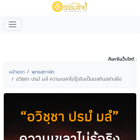
ค้นหาในเว็บไซต์ :
หน้าแรก
พุทธสุภาษิต
อวิชฺชา ปรมํ มลํ ความเขลาไม่รู้จริงเป็นมลทินอย่างยิ่ง