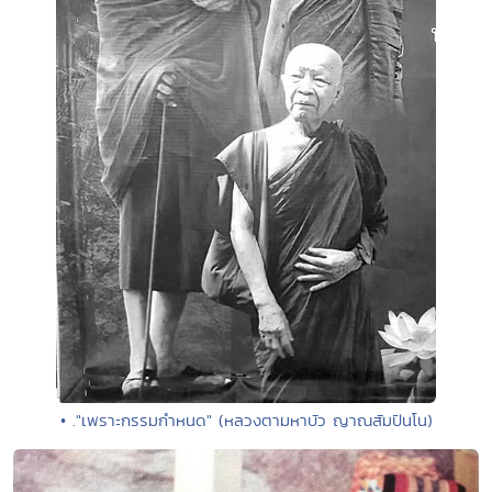
• ."เพราะกรรมกำหนด" (หลวงตามหาบัว ญาณสัมปันโน)