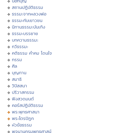
บอกบุญ
สถานปฏิบัติธรรม
ธรรมะจากหลวงพ่อ
ธรรมะกับเยาวชน
นิทานธรรมะบันเทิง
ธรรมะบรรยาย
บทความธรรมะ
กวีธรรมะ
คติธรรม คำคม โดนใจ
กรรม
ศีล
บุญทาน
สมาธิ
วิปัสสนา
ปริวาสกรรม
ฟังสวดมนต์
คอร์สปฏิบัติธรรม
พระพุทธศาสนา
พระไตรปิฏก
หัวข้อธรรม
พจนานุกรมพุทธศาสน์