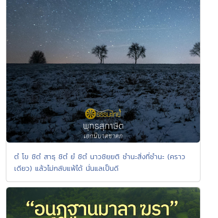
ตํ โข ชิตํ สาธุ ชิตํ ยํ ชิตํ นาวชิยฺยติ ชำนะสิ่งที่ชำนะ (คราว
เดียว) แล้วไม่กลับแพ้ได้ นั่นแลเป็นดี