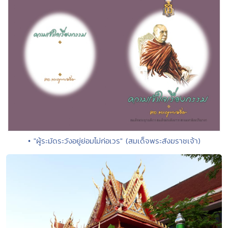
• "ผู้ระมัดระวังอยู่ย่อมไม่ก่อเวร" (สมเด็จพระสังฆราชเจ้า)