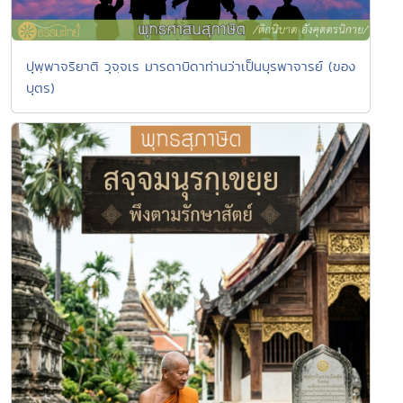
ปุพฺพาจริยาติ วุจฺจเร มารดาบิดาท่านว่าเป็นบุรพาจารย์ (ของ
บุตร)