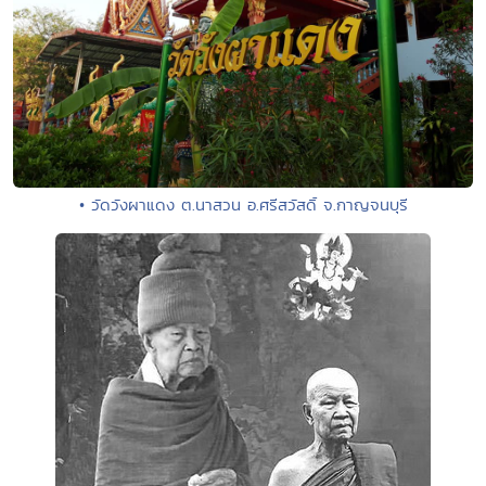
• วัดวังผาแดง ต.นาสวน อ.ศรีสวัสดิ์ จ.กาญจนบุรี