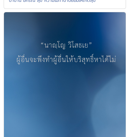
ปาปานํ อกรณํ สุขํ ความไม่ทำบาปย่อมให้เกิดสุข