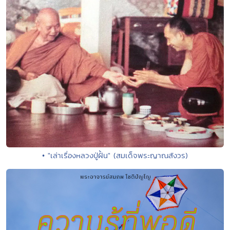
• "เล่าเรื่องหลวงปู่ฝั้น" (สมเด็จพระญาณสังวร)