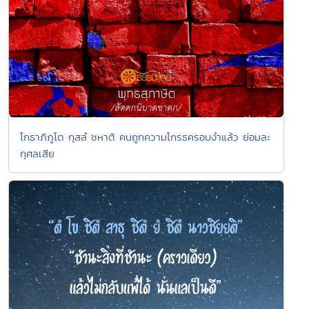
โกธาภิภูโต กุสลํ ชหาติ คนถูกความโกรธครอบงำแล้ว ย่อมละ
กุศลเสีย