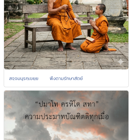
สจฺจมนุรกฺเขยฺย พึงตามรักษาสัตย์