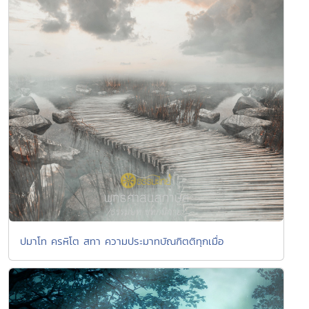
ปมาโท ครหิโต สทา ความประมาทบัณฑิตติทุกเมื่อ