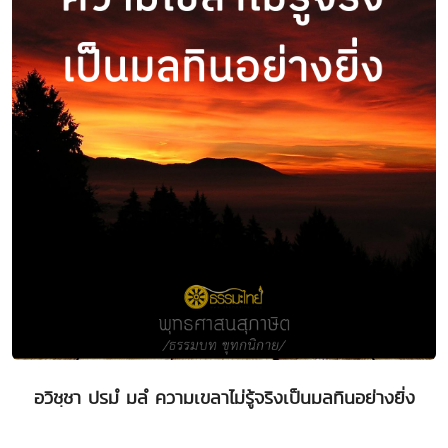
อวิชฺชา ปรมํ มลํ ความเขลาไม่รู้จริงเป็นมลทินอย่างยิ่ง