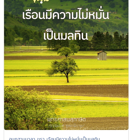
อนุฎฺฐานมาลา ฆรา เรือนมีความไม่หมั่นเป็นมลทิน