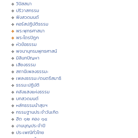
วิปัสสนา
ปริวาสกรรม
ฟังสวดมนต์
คอร์สปฏิบัติธรรม
พระพุทธศาสนา
พระไตรปิฏก
หัวข้อธรรม
พจนานุกรมพุทธศาสน์
มิลินทปัญหา
เสียงธรรม
สถานีเพลงธรรมะ
เพลงธรรมะ/ดนตรีสมาธิ
ธรรมะปฏิบัติ
คลังแสงแห่งธรรม
บทสวดมนต์
หลักธรรมนำสุขฯ
กรรมฐานประจำวันเกิด
ฮีต ๑๒ คอง ๑๔
งานบุญประจำปี
ประเพณีทั่วไทย