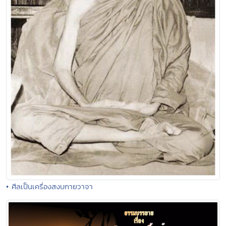
• ศีลเป็นเครื่องสงบกายวาจา