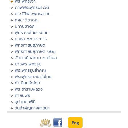
พระพุทธเจ้า
ภาพพระพุทธประวัติ
ประวัติพระพุทธสาวก
ทศชาติชาดก
นิทานชาดก
พุทธวจนในธรรมบท
มงคล ๓๘ ประการ
พุทธศาสนสุภาษิต
พุทธศาสนสุภาษิต ๖๒๑
สังเวชนียสถาน ๔ ตำบล
ปางพระพุทธรูป
พระพุทธรูปสำคัญ
พระพุทธศาสนาในไทย
ทำเนียบวัดไทย
พระอารามหลวง
ศาสนพิธี
อุปสมบทพิธี
วันสำคัญทางศาสนา
Eng