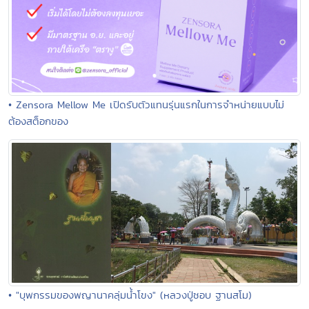
• Zensora Mellow Me เปิดรับตัวแทนรุ่นแรกในการจำหน่ายแบบไม่
ต้องสต็อกของ
• "บุพกรรมของพญานาคลุ่มน้ำโขง" (หลวงปู่ชอบ ฐานสโม)