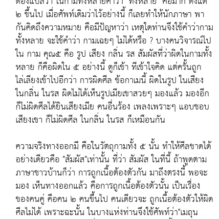
ต้องแปลว่า ในกามทั้งหลายคำว่า "ทั้งหลาย" คือมาก ตั้งแต่
๒ ขึ้นไป เมื่อศัพท์เดิมว่าไว้อย่างนี้ ก็เลยทำให้นักภาษา พา
กันคิดถึงความหมาย คือมีปัญหาว่า เหตุใดท่านจึงใช้คำว่ากาม
ทั้งหลาย จะใช้คำว่า กามเฉยๆ ไม่ได้หรือ ? บางคนวิจารณ์ไป
ใน กาม คุณ๕ คือ รูป เสียง กลิ่น รส สัมผัสที่ว่าผิดในกามทั้ง
หลาย ก็คือผิดใน ๕ อย่างนี้ ดูก็เข้า ทีเข้าใจคิด แต่ครั้นถูก
ไล่เลียงเข้าไปอีกว่า การผิดศีล ข้อกาเมนี้ ผิดในรูป ในเสียง
ในกลิ่น ในรส ผิดไม่ได้เห็นรูปเมียเขาสวยๆ มองแล้ว มองอีก
ก็ไม่ผิดศีลได้ยินเสียงเมีย คนอื่นร้อง เพลงเพราะๆ แอบชอบ
เสียงเขา ก็ไม่ผิดศีล ในกลิ่น ในรส ก็เหมือนกัน
ความจริงทางออกมี คือในวัตถุกามทั้ง ๕ นั้น ทำให้ศีลขาดได้
อย่างเดียวคือ "สัมผัส"เท่านั้น ที่ว่า สัมผัส ในที่นี้ ถ้าพูดตาม
ภาษาชาวบ้านก็ว่า การถูกเนื้อต้องตัวกัน มาถึงตรงนี้ พอจะ
มอง เห็นทางออกแล้ว คือการถูกเนื้อต้องตัวนั้น เป็นเรื่อง
ของคนคู่ คือคน ๒ คนขึ้นไป คนเดียวจะ ถูกเนื้อต้องตัวให้ผิด
ศีลไม่ได้ เพราะฉะนั้น ในบางแห่งท่านจึงใช้ศัพท์ว่า"เมถุน