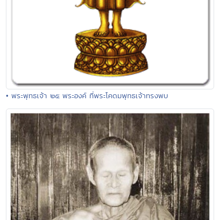
• พระพุทธเจ้า ๒๕ พระองค์ ที่พระโคดมพุทธเจ้าทรงพบ