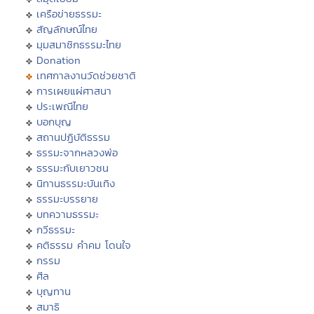
เครือข่ายธรรมะ
สัญลักษณ์ไทย
มุมสมาชิกธรรมะไทย
Donation
เทศกาลงานวัดช่วยชาติ
การเผยแผ่ศาสนา
ประเพณีไทย
บอกบุญ
สถานปฏิบัติธรรม
ธรรมะจากหลวงพ่อ
ธรรมะกับเยาวชน
นิทานธรรมะบันเทิง
ธรรมะบรรยาย
บทความธรรมะ
กวีธรรมะ
คติธรรม คำคม โดนใจ
กรรม
ศีล
บุญทาน
สมาธิ