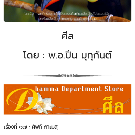
ศีล
โดย : พ.อ.ปิ่น มุทุกันต์
เรื่องที่ ๑๗ : ศัพท์ กาเมสุ