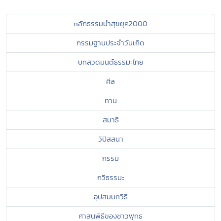
หลักธรรมนำสุขยุค2000
กรรมฐานประจำวันเกิด
บทสวดมนต์ธรรมะไทย
ศีล
ทาน
สมาธิ
วิปัสสนา
กรรม
กวีธรรมะ
อุปสมบทวิธี
ศาสนพิธีของชาวพุทธ