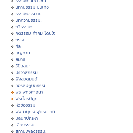
ธรรมะกับเยาวชน
นิทานธรรมะบันเทิง
ธรรมะบรรยาย
บทความธรรมะ
กวีธรรมะ
คติธรรม คำคม โดนใจ
กรรม
ศีล
บุญทาน
สมาธิ
วิปัสสนา
ปริวาสกรรม
ฟังสวดมนต์
คอร์สปฏิบัติธรรม
พระพุทธศาสนา
พระไตรปิฏก
หัวข้อธรรม
พจนานุกรมพุทธศาสน์
มิลินทปัญหา
เสียงธรรม
สถานีเพลงธรรมะ