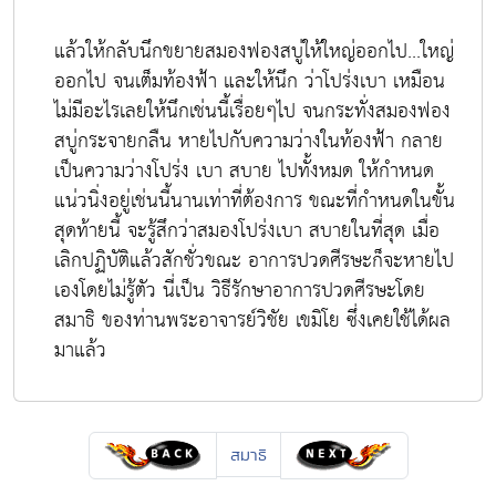
แล้วให้กลับนึกขยายสมองฟองสบู่ให้ใหญ่ออกไป...ใหญ่
ออกไป จนเต็มท้องฟ้า และให้นึก ว่าโปร่งเบา เหมือน
ไม่มีอะไรเลยให้นึกเช่นนี้เรื่อยๆไป จนกระทั่งสมองฟอง
สบู่กระจายกลืน หายไปกับความว่างในท้องฟ้า กลาย
เป็นความว่างโปร่ง เบา สบาย ไปทั้งหมด ให้กำหนด
แน่วนิ่งอยู่เช่นนี้นานเท่าที่ต้องการ ขณะที่กำหนดในขั้น
สุดท้ายนี้ จะรู้สึกว่าสมองโปร่งเบา สบายในที่สุด เมื่อ
เลิกปฏิบัติแล้วสักชั่วขณะ อาการปวดศีรษะก็จะหายไป
เองโดยไม่รู้ตัว นี่เป็น วิธีรักษาอาการปวดศีรษะโดย
สมาธิ ของท่านพระอาจารย์วิชัย เขมิโย ซึ่งเคยใช้ได้ผล
มาแล้ว
สมาธิ