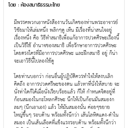
โดย : ห้องสมาธิธรรมะไทย
มีพรรคพวกเอาหนังสืองานวันเกิดของท่านพระอาจารย์
วิชัยมาให้เล่มหนึ่ง พลิกๆดู เห็น มีเรื่องที่น่าสนใจอยู่
เรื่องหนึ่ง คือ วิธีทำสมาธิเพื่อแก้อาการปวดศีรษะเรื่องนี้
เป็นวิธีใช้ อำนาจของสมาธิ เพื่อรักษาอาการปวดศีรษะ
โดยตรงใครที่มีอาการปวดศีรษะ และฝึกสมาธิ อยู่ ก็น่า
จะเอาวิธีนี้ไปลองใช้ดู
โดยท่านบอกว่า ก่อนอื่นผู้ปฏิบัติควรทำใจให้สงบเลิก
คิดถึง อาการปวดศรีษะของตน แล้วหาที่นั่งให้สบาย จะ
นั่งท่าใดก็ได้เมื่อนั่งเรียบร้อยแล้ว ก็ให้ กำหนดจิตอยู่ที่
ก้อนสมองในกะโหลกศีรษะ นึกให้เป็นก้อนมันสมองก
ลมๆ (นึกเอาเอง) แล้ว ให้มันสมองนั่น ค่อยๆขยาย
ใหญ่ขึ้นๆ รอบด้าน พร้อมทั้งนึกว่า เส้นโลหิตแดง-ดำใน
สมอง เป็นเส้นเลือดที่แข็งแรงรอบด้าน พร้อมทั้งนึกว่า