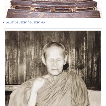
• ๒๒.ปางรับสัตตุก้อนสัตตุผง