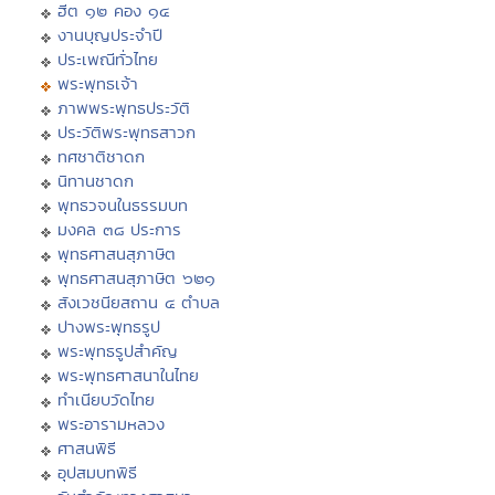
ฮีต ๑๒ คอง ๑๔
งานบุญประจำปี
ประเพณีทั่วไทย
พระพุทธเจ้า
ภาพพระพุทธประวัติ
ประวัติพระพุทธสาวก
ทศชาติชาดก
นิทานชาดก
พุทธวจนในธรรมบท
มงคล ๓๘ ประการ
พุทธศาสนสุภาษิต
พุทธศาสนสุภาษิต ๖๒๑
สังเวชนียสถาน ๔ ตำบล
ปางพระพุทธรูป
พระพุทธรูปสำคัญ
พระพุทธศาสนาในไทย
ทำเนียบวัดไทย
พระอารามหลวง
ศาสนพิธี
อุปสมบทพิธี