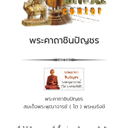
พระคาถาชินปัญชร
พระคาถาชินปัญชร
สมเด็จพระพุฒาจารย์ ( โต ) พฺรหฺมรังษี