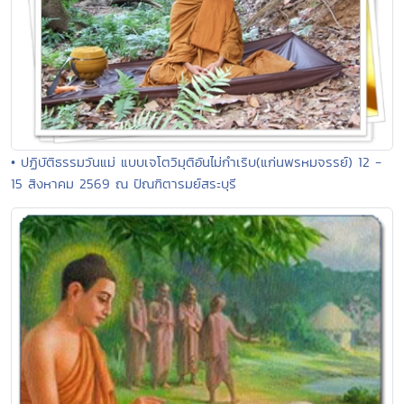
• ปฏิบัติธรรมวันแม่ แบบเจโตวิมุติอันไม่กำเริบ(แก่นพรหมจรรย์) 12 -
15 สิงหาคม 2569 ณ ปัณฑิตารมย์สระบุรี