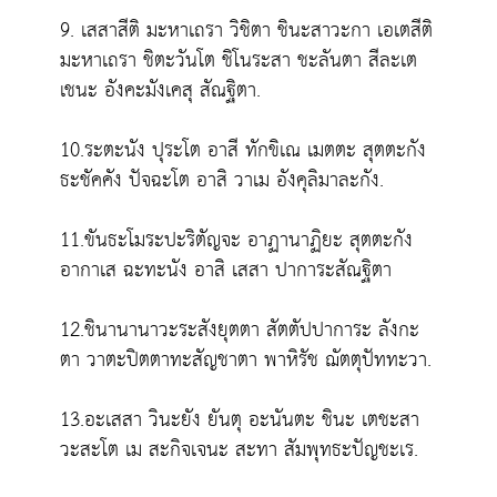
9. เสสาสีติ มะหาเถรา วิชิตา ชินะสาวะกา เอเตสีติ
มะหาเถรา ชิตะวันโต ชิโนระสา ชะลันตา สีละเต
เชนะ อังคะมังเคสุ สัณฐิตา.
10.ระตะนัง ปุระโต อาสี ทักขิเณ เมตตะ สุตตะกัง
ธะชัคคัง ปัจฉะโต อาสิ วาเม อังคุลิมาละกัง.
11.ขันธะโมระปะริตัญจะ อาฏานาฏิยะ สุตตะกัง
อากาเส ฉะทะนัง อาสิ เสสา ปาการะสัณฐิตา
12.ชินานานาวะระสังยุตตา สัตตัปปาการะ ลังกะ
ตา วาตะปิตตาทะสัญชาตา พาหิรัช ฌัตตุปัททะวา.
13.อะเสสา วินะยัง ยันตุ อะนันตะ ชินะ เตชะสา
วะสะโต เม สะกิจเจนะ สะทา สัมพุทธะปัญชะเร.