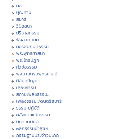
ศีล
บุญทาน
สมาธิ
วิปัสสนา
ปริวาสกรรม
ฟังสวดมนต์
คอร์สปฏิบัติธรรม
พระพุทธศาสนา
พระไตรปิฏก
หัวข้อธรรม
พจนานุกรมพุทธศาสน์
มิลินทปัญหา
เสียงธรรม
สถานีเพลงธรรมะ
เพลงธรรมะ/ดนตรีสมาธิ
ธรรมะปฏิบัติ
คลังแสงแห่งธรรม
บทสวดมนต์
หลักธรรมนำสุขฯ
กรรมฐานประจำวันเกิด