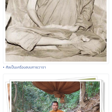
• ศีลเป็นเครื่องสงบกายวาจา