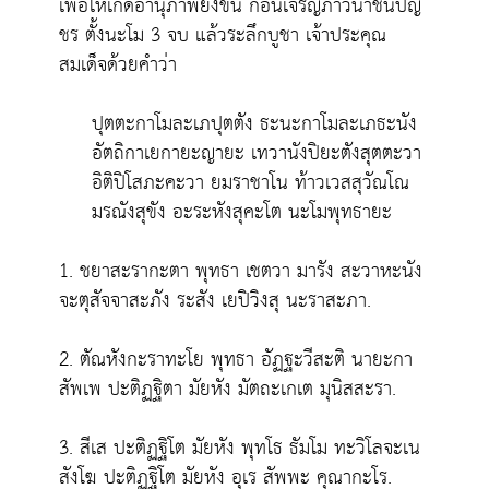
เพื่อให้เกิดอานุภาพยิ่งขึ้น ก่อนเจริญภาวนาชินปัญ
ชร ตั้งนะโม 3 จบ แล้วระลึกบูชา เจ้าประคุณ
สมเด็จด้วยคำว่า
ปุตตะกาโมละเภปุตตัง ธะนะกาโมละเภธะนัง
อัตถิกาเยกายะญายะ เทวานังปิยะตังสุตตะวา
อิติปิโสภะคะวา ยมราชาโน ท้าวเวสสุวัณโณ
มรณังสุขัง อะระหังสุคะโต นะโมพุทธายะ
1. ชยาสะรากะตา พุทธา เชตวา มารัง สะวาหะนัง
จะตุสัจจาสะภัง ระสัง เยปิวิงสุ นะราสะภา.
2. ตัณหังกะราทะโย พุทธา อัฏฐะวีสะติ นายะกา
สัพเพ ปะติฏฐิตา มัยหัง มัตถะเกเต มุนิสสะรา.
3. สีเส ปะติฏฐิโต มัยหัง พุทโธ ธัมโม ทะวิโลจะเน
สังโฆ ปะติฏฐิโต มัยหัง อุเร สัพพะ คุณากะโร.