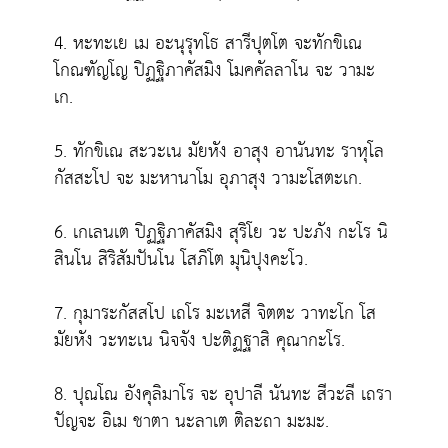
4. หะทะเย เม อะนุรุทโธ สารีปุตโต จะทักขิเณ
โกณฑัญโญ ปิฏฐิภาคัสมิง โมคคัลลาโน จะ วามะ
เก.
5. ทักขิเณ สะวะเน มัยหัง อาสุง อานันทะ ราหุโล
กัสสะโป จะ มะหานาโม อุภาสุง วามะโสตะเก.
6. เกเลนเต ปิฏฐิภาคัสมิง สุริโย วะ ปะภัง กะโร นิ
สินโน สิริสัมปันโน โสภิโต มุนิปุงคะโว.
7. กุมาระกัสสโป เถโร มะเหสี จิตตะ วาทะโก โส
มัยหัง วะทะเน นิจจัง ปะติฏฐาสิ คุณากะโร.
8. ปุณโณ อังคุลิมาโร จะ อุปาลี นันทะ สีวะลี เถรา
ปัญจะ อิเม ชาตา นะลาเต ติละถา มะมะ.