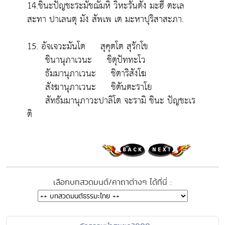
14.ชินะปัญชะระมัชฌัมหิ วิหะรันตัง มะฮี ตะเล
สะทา ปาเลนตุ มัง สัพเพ เต มะหาปุริสาสะภา.
15. อัจเจวะมันโต สุคุตโต สุรักโข
ชินานุภาเวนะ ชิตุปัททะโว
ธัมมานุภาเวนะ ชิตาริสังโฆ
สังฆานุภาเวนะ ชิตันตะราโย
สัทธัมมานุภาวะปาลิโต จะรามิ ชินะ ปัญชะเร
ติ
เลือกบทสวดมนต์/คาถาต่างๆ ได้ที่นี่ :