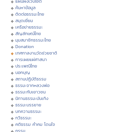
แผนผังเว็บไซต์
ค้นหาข้อมูล
ติดต่อธรรมะไทย
สมุดเยี่ยม
เครือข่ายธรรมะ
สัญลักษณ์ไทย
มุมสมาชิกธรรมะไทย
Donation
เทศกาลงานวัดช่วยชาติ
การเผยแผ่ศาสนา
ประเพณีไทย
บอกบุญ
สถานปฏิบัติธรรม
ธรรมะจากหลวงพ่อ
ธรรมะกับเยาวชน
นิทานธรรมะบันเทิง
ธรรมะบรรยาย
บทความธรรมะ
กวีธรรมะ
คติธรรม คำคม โดนใจ
กรรม