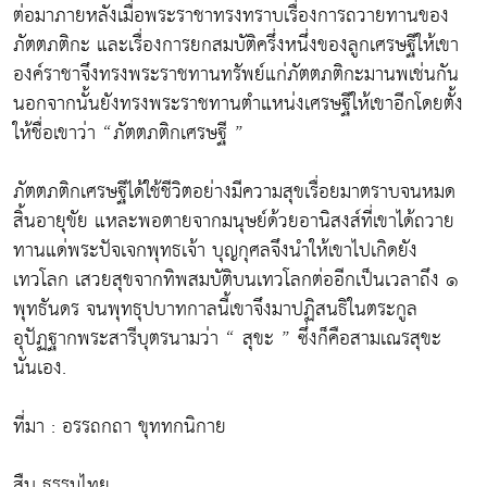
ต่อมาภายหลังเมื่อพระราชาทรงทราบเรื่องการถวายทานของ
ภัตตภติกะ และเรื่องการยกสมบัติครึ่งหนึ่งของลูกเศรษฐีให้เขา
องค์ราชาจึงทรงพระราชทานทรัพย์แก่ภัตตภติกะมานพเช่นกัน
นอกจากนั้นยังทรงพระราชทานตำแหน่งเศรษฐีให้เขาอีกโดยตั้ง
ให้ชื่อเขาว่า “ภัตตภติกเศรษฐี ”
ภัตตภติกเศรษฐีได้ใช้ชีวิตอย่างมีความสุขเรื่อยมาตราบจนหมด
สิ้นอายุขัย แหละพอตายจากมนุษย์ด้วยอานิสงส์ที่เขาได้ถวาย
ทานแด่พระปัจเจกพุทธเจ้า บุญกุศลจึงนำให้เขาไปเกิดยัง
เทวโลก เสวยสุขจากทิพสมบัติบนเทวโลกต่ออีกเป็นเวลาถึง ๑
พุทธันดร จนพุทธุปบาทกาลนี้เขาจึงมาปฏิสนธิในตระกูล
อุปัฏฐากพระสารีบุตรนามว่า “ สุขะ ” ซึ่งก็คือสามเณรสุขะ
นั่นเอง.
ที่มา : อรรถกถา ขุททกนิกาย
สืบ ธรรมไทย