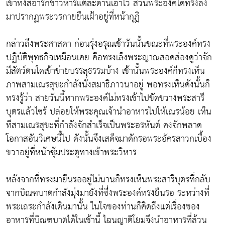
เขาทั้งสี่อารักขาวิหารแต่ละด้านเอาไว้ ส่วนพระองค์ได้ทรงลง
มาปรากฏพระวรกายยืนเฝ้าอยู่ที่หน้ากุฏิ
กล่าวถึงพระศาสดา ก่อนรุ่งอรุณเช้าวันนั้นขณะที่พระองค์ทรง
ปฏิบัติพุทธกิจเหมือนเคย คือทรงเล็งพระญาณสอดส่องดูว่าจัก
มีสัตว์ตนใดเข้าข่ายบรรลุธรรมบ้าง เช้านั้นพระองค์ก็ทรงเห็น
ภาพสามเณรสุขะกำลังนั่งสมาธิภาวนาอยู่ พอทรงเห็นดังนั้นก็
ทรงรู้ว่า สายวันนี้หากพระองค์ไม่ทรงเข้าไปขัดขวางพระสารี
บุตรแล้วไซร้ ปล่อยให้พระคุณเจ้านำอาหารไปให้เณรน้อย เห็น
ทีสามเณรสุขะที่กำลังจักสำเร็จเป็นพระอรหันต์ คงจักพลาด
โอกาสอันวิเศษนี้ไป ดังนั้นจึงเสด็จมาดักรอพระอัครสาวกเบื้อง
ขวาอยู่ที่หน้าซุ้มประตูทางเข้าพระวิหาร
หลังจากที่ทรงมายืนรออยู่ไม่นานก็ทรงเห็นพระสารีบุตรที่กลับ
จากบิณฑบาตกำลังมุ่งมายังที่ซึ่งพระองค์ทรงยืนรอ ระหว่างที่
พระเถระกำลังเดินมานั้น ในใจของท่านก็คิดถึงแต่เรื่องของ
อาหารที่บิณฑบาตได้ในเช้านี้ ไฉนญาติโยมจึงนำอาหารที่ล้วน