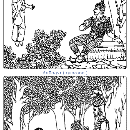
กำเนิดสุรา ( กุมภชาดก )