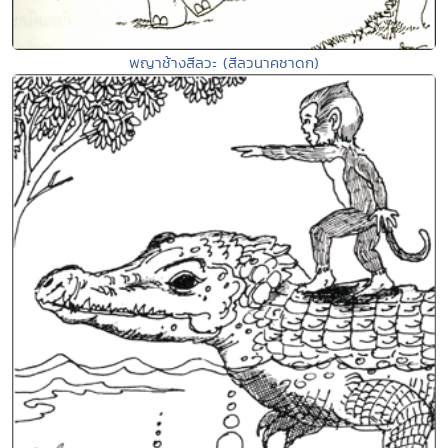
พญาช้างสีลวะ (สีลวนาคชาดก)