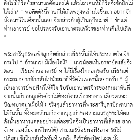
สิ่งไม่มีชีวิตยังสามารถดัดแต่งได้ แล้วไฉนคนที่มีชีวิตจึงจักฝึกไม่
ได้เล่า? ” พอคิดดังนี้ท่านก็ให้เกิดพลุ่งพล่านใจขึ้นมา อยากจัก
นั่งสมาธิในเดี๋ยวนั้นเลย จึงกล่าวกับผู้เป็นอุปัชฌาย์ “ ข้าแต่
ท่านอาจารย์ ขอโปรดจงรับเอาบาตรแลจีวรของท่านคืนไปเถิด
”
พระสารีบุตรพอฟังลูกศิษย์กล่าวเยี่ยงนั้นก็ให้ประหลาดใจ จึง
ถามไป “ อ้าวเณร! มีเรื่องใดรึ? ” เณรน้อยเห็นอาจาย์สงสัยจึง
ตอบ “ เรียนท่านอาจารย์ หาได้มีเรื่องใดดอกขอรับ เพียงแต่
กระผมอยากจักกลับไปนั่งสมาธิที่วัดในเพลานี้เลยขอรับ ” ผู้
เป็นอาจารย์พอฟังก็ให้ดีใจ รีบรับเอาบาตรจีวรของตนมาทันที
จากนั้นก็บอกลูกศิษย์ว่าไม่ต้องกังวลเรื่องอาหาร เดี๋ยวตนจะ
บิณฑบาตมาเผื่อให้ ( จริงๆแล้วอาหารที่พระสารีบุตรบิณฑบาต
ได้วันนั้น ทั้งหมดล้วนเกิดจากบุญเก่าของสามเณรสุขขะให้ผล
ดังนั้นอาหารแต่ละอย่างแต่ละชนิดจึงเป็นอาหารที่เลิศรส ยาก
จักหาลองลิ้มจากที่ไหนได้) สามเณรน้อยพอฟังอาจารย์ไม่
ปฏิเสธ จึงรีบกลับวัดทันที พอถึง ก็เข้าห้องปิดประตู นั่ง