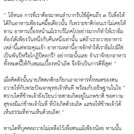
“ โอ้หนอ การที่เราต้องมาทนลำบากรับใช้ผู้คนถึง ๓ ปีเพื่อให้
ได้กินอาหารเพียงแค่มื้อเดียวนั้น ก็เพราะชาติก่อนเราไม่เคยให้
ทาน อาหารเบื้องหน้าแม้เราบริโภคไปอย่างมากก็ทำให้เราอิ่ม
ท้องได้เพียงวันหนึ่งกับคืนหนึ่งเท่านั้น แต่ถ้าเราถวายอาหาร
เหล่านี้แด่พระคุณเจ้า อาหารเหล่านี้อาจจักทำให้เราอิ่มไปมิใช่
เป็นพันปีหรือโกฏิปีดอกรึ? อย่ากระนั้นเลย จำเราจักยกอาหาร
ทั้งหมดนี้ให้กับสมณเบื้องหน้าเถิด จึงจักเป็นการดีที่สุด! ”
เมื่อคิดดังนั้นนายภัตตภติกะก็ยกเอาอาหารทั้งหมดของตน
ถวายให้กับพระปัจเจกพุทธเจ้าทันที พร้อมกับอธิษฐานในใจ “
ตราบใดที่ข้าพเจ้ายังเวียนว่ายตายเกิดอยู่ในภพชาติ ขอความ
สุขจงมีแก่ข้าพเจ้าในที่ ที่บังเกิดด้วยเถิด แลขอให้ข้าพเจ้าได้
เห็นธรรมที่ท่านเห็นด้วยเถิด! ”
ทานใดที่บุคคลถวายไม่เหลือไว้เพื่อตนแม้เพียงน้อย ทานนั้น