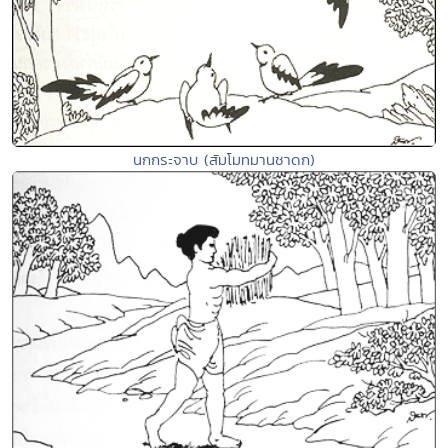
นกกระจาบ (สัมโมทมานชาดก)