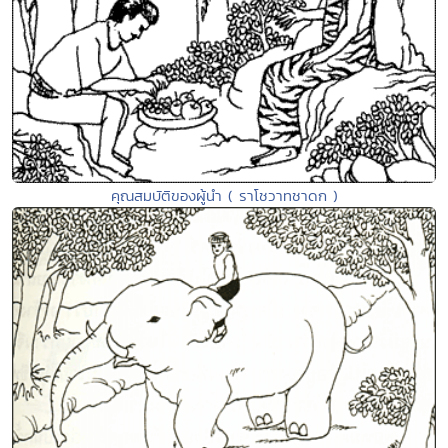
คุณสมบัติของผู้นำ ( ราโชวาทชาดก )