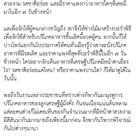
สวยงาม รสชาติอร่อย และมีราคาแพงกว่าอาหารใดๆที่เคยมี
มาในอีก ๗ วันข้างหน้า
แลเพื่อจักให้ผู้คนกล่าวขวัญถึง เขาจึงให้ช่างไม้มาสร้างปะรำพิธี
เพื่อจักใช้สำหรับบริโภคอาหารชั้นเลิศนี้อวดผู้คน จากนั้นก็ให้
บ่าวไพร่แยกกันไปประกาศให้คนทั่วเมืองรู้ว่าเขาจะนั่งบริโภค
อาหารที่มีรสเลิศ และราคาแพงที่สุดที่ปะรำพิธีนี้ในอีก ๗ วัน
ข้างหน้า ใครอยากจักเห็นอาหารที่เศรษฐีบริโภคมีหน้าตาเยี่ยง
ไร? รสชาติอร่อยแค่ไหน? หรือราคาแพงปานใด? ก็ให้มาดูได้ใน
วันนั้น
พอถึงวันงานเหล่าประชาชนที่ทราบต่างก็พากันมามุงดูการ
บริโภคอาหารของลูกเศรษฐีผู้มั่งคั่ง กันจนเนืองแน่นล้นหลาม
แต่ละคนต่างก็ไม่เคยเห็นของกินจำนวนมากที่มีหน้าตาสวยงาม
มีสีสันน่ากินมากมายถึงเพียงนี้มาก่อน จึงพากันวิพากษ์วิจารณ์
กันไปต่างๆนานา