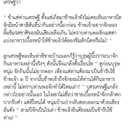
เศรษฐีว่า
“ ข้าแต่ท่านเศรษฐี ตั้งแต่เกิดมาข้าพเจ้ายังไม่เคยเห็นอาหารใด
จักมีหน้าตาสีสันที่น่ากินอย่างนี้มาก่อน ข้าพเจ้าอยากจักลอง
ลิ้มชิมรสชาติของมันเสียเหลือเกิน ไม่ทราบท่านพอจักเมตตา
แบ่งอาหารเบื้องหน้าให้ข้าพเจ้าได้ลองชิมสักนิดหรือไม่? ”
ลูกเศรษฐีพอเห็นท่าทีชายบ้านนอกก็รู้ว่าบุรุษผู้นี้ปรารถนาจัก
กินอาหารเหล่านี้จริงๆ ดังนั้นจึงแกล้งตั้งเงื่อนไข “ ดูก่อนบุรุษ
หนุ่ม จักกินนั้นไม่ยากดอก เพียงแต่ท่านต้องมาเป็นข้ารับใช้
ข้าพเจ้า ๓ ปี จากนั้นข้าพเจ้าถึงจักยอมให้ท่านได้กินอาหาร
เหล่านี้ ไม่ทราบท่านพอจักทำได้ไหมเล่า? ” บุตรเศรษฐีแกล้ง
กล่าวไปอย่างนั้นเอง ในใจเขาไม่เชื่อว่าชายเบื้องหน้าจักกล้าตก
ปากรับคำ แต่ที่ไหนได้ หนุ่มบ้านป่ากลับตอบออกมาด้วยเสียง
อันดัง “ สามปีจักเป็นไรเล่า ข้าพเจ้ายินดียอมเป็นข้ารับใช้
ท่าน! ”