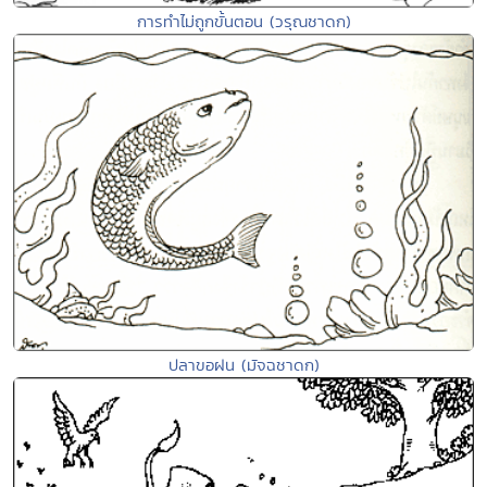
การทำไม่ถูกขั้นตอน (วรุณชาดก)
ปลาขอฝน (มัจฉชาดก)