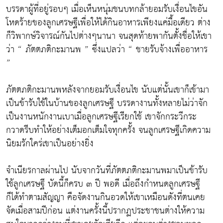
บรรดาผู้ที่อยู่รอบๆ เมื่อเห็นหนุ่มชนบทกล้ายอมรับเงื่อนไขอัน
โหดร้ายของลูกเศรษฐีเพื่อให้ได้กินอาหารเพียงแค่มื้อเดียว ต่าง
ก็วิพากษ์วิจารณ์กันไปต่างๆนานา จนสุดท้ายพากันตั้งชื่อให้เขา
ว่า “ ภัตตภติกะมานพ ” ซึ่งแปลว่า “ ชายรับจ้างเพื่ออาหาร
”
ภัตตภติกะมานพหลังจากยอมรับเงื่อนไข นับแต่นั้นเขาก็เข้ามา
เป็นข้ารับใช้ในบ้านของลูกเศรษฐี บรรดางานทั้งหลายไม่ว่าจัก
เป็นงานหนักงานเบาเมื่อลูกเศรษฐีเรียกใช้ เขาจักกระวีกระ
กวาดรีบทำให้อย่างเต็มอกเต็มใจทุกครั้ง จนลูกเศรษฐีเกิดความ
นิยมรักใคร่เขาเป็นอย่างยิ่ง
จำเนียรกาลผ่านไป นับจากวันที่ภัตตภติกะมานพมาเป็นข้ารับ
ใช้ลูกเศรษฐี บัดนี้ก็ครบ ๓ ปี พอดี เมื่อถึงกำหนดลูกเศรษฐี
ก็ได้ทำตามสัญญา คือจัดงานกินอวดให้เขาเหมือนดังที่ตนเคย
จัดเมื่อสามปีก่อน แต่งานครั้งนี้ปรากฏประชาชนต่างให้ความ