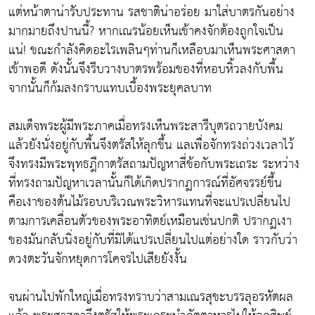
แต่หน้าตาน่ารับประทาน รสชาติน่าอร่อย มาใส่บาตรกันอย่าง
มากมายถึงปานนี้? หากเณรน้อยเห็นเข้าคงจักต้องถูกใจเป็น
แน่! ขณะกำลังคิดอะไรเพลินๆท่านก็เหลือบมาเห็นพระศาสดา
เข้าพอดี ดังนั้นจึงรีบวางบาตรพร้อมของที่หอบหิ้วลงกับพื้น
จากนั้นก็ก้มลงกราบแทบเบื้องพระยุคลบาท
สมเด็จพระผู้มีพระภาคเมื่อทรงเห็นพระสารีบุตรถวายบังคม
แล้วยังนั่งอยู่กับพื้นจึงตรัสให้ลุกขึ้น แลเพื่อจักทรงถ่วงเวลาไว้
จึงทรงมีพระพุทธฎีกาตรัสถามปัญหาสี่ข้อกับพระเถระ ระหว่าง
ที่ทรงถามปัญหาเวลานั้นก็ได้เกิดปรากฏการณ์ที่อัศจรรย์ขึ้น
คือเงาของต้นไม้รอบบริเวณพระวิหารแทนที่จะแปรเปลี่ยนไป
ตามการเคลื่อนตัวของพระอาทิตย์เหมือนเช่นปกติ ปรากฏเงา
ของมันกลับนิ่งอยู่กับที่มิได้แปรเปลี่ยนไปแต่อย่างใด ราวกับว่า
ดวงตะวันจักหยุดการโคจรไปเสียยังงั้น
จนผ่านไปพักใหญ่เมื่อทรงทราบว่าสามเณรสุขะบรรลุอรหัตผล