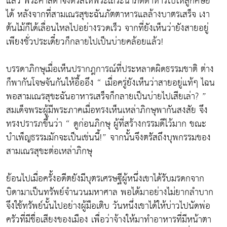
แล้ว พระศาสดาจึงตรัสให้พระเถระนำภัตตาหารไปให้ลูกศิษย์
ได้ หลังจากที่สามเณรสุขะฉันภัตตาหารแลล้างบาตรเสร็จ เงา
ต้นไม้ก็ได้เลื่อนไหลไปอย่างรวดเร็ว จากที่ยังเห็นว่ายังสายอยู่
เพียงชั่วประเดี๋ยวก็กลายไปเป็นบ่ายคล้อยแล้ว!
บรรดาภิกษุเมื่อเห็นปรากฎการณ์ที่ประหลาดผิดธรรมชาติ ต่าง
ก็พากันโจษจันกันให้อื้ออึง “ เมื่อครู่ยังเห็นว่าสายอยู่แท้ๆ ไฉน
พอสามเณรสุขะฉันอาหารเสร็จก็กลายเป็นบ่ายไปเสียเล่า? ”
สมเด็จพระผู้มีพระภาคเมื่อทรงเห็นเหล่าภิกษุพากันสงสัย จึง
ทรงปรารภขึ้นว่า “ ดูก่อนภิกษุ ผู้ที่สร้างกรรมดีไว้มาก ขณะ
บำเพ็ญธรรมมักจะเป็นเช่นนี้!” จากนั้นจึงตรัสถึงบุพกรรมของ
สามเณรสุขะต่อเหล่าภิกษุ
ย้อนไปเมื่อครั้งอดีตยังมีบุตรเศรษฐีผู้หนึ่งเขาได้รับมรดกจาก
บิดามาเป็นทรัพย์จำนวนมหาศาล พอได้มาอย่างไม่ยากลำบาก
จึงใช้ทรัพย์นั้นไปอย่างผู้มือเติบ วันหนึ่งเขาได้ให้บ่าวไปนัดพ่อ
ครัวที่มีชื่อเสียงของเมือง เพื่อว่าจ้างให้มาทำอาหารที่มีหน้าตา