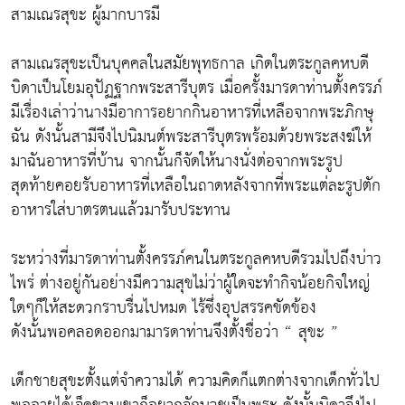
สามเณรสุขะ ผู้มากบารมี
สามเณรสุขะเป็นบุคคลในสมัยพุทธกาล เกิดในตระกูลคหบดี
บิดาเป็นโยมอุปัฏฐากพระสารีบุตร เมื่อครั้งมารดาท่านตั้งครรภ์
มีเรื่องเล่าว่านางมีอาการอยากกินอาหารที่เหลือจากพระภิกษุ
ฉัน ดังนั้นสามีจึงไปนิมนต์พระสารีบุตรพร้อมด้วยพระสงฆ์ให้
มาฉันอาหารที่บ้าน จากนั้นก็จัดให้นางนั่งต่อจากพระรูป
สุดท้ายคอยรับอาหารที่เหลือในถาดหลังจากที่พระแต่ละรูปตัก
อาหารใส่บาตรตนแล้วมารับประทาน
ระหว่างที่มารดาท่านตั้งครรภ์คนในตระกูลคหบดีรวมไปถึงบ่าว
ไพร่ ต่างอยู่กันอย่างมีความสุขไม่ว่าผู้ใดจะทำกิจน้อยกิจใหญ่
ใดๆก็ให้สะดวกราบรื่นไปหมด ไร้ซึ่งอุปสรรคขัดข้อง
ดังนั้นพอคลอดออกมามารดาท่านจึงตั้งชื่อว่า “ สุขะ ”
เด็กชายสุขะตั้งแต่จำความได้ ความคิดก็แตกต่างจากเด็กทั่วไป