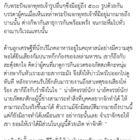
กับพระปัจเจกพุทธเจ้ารูปอื่นๆซึ่งมีอยู่ถึง ๕๐๐ รูปด้วยกัน
บรรดาผู้คนเมื่อเห็นเหล่าพระปัจเจกพุทธเจ้าที่มีอยู่มากมายถึง
ปานนั้น ต่างก็พากันสาธุการกันพร้อมพรั่ง จนกระหึ่มไปทั่ว
อาณาบริเวณแทบนั้น
ด้านลูกเศรษฐีที่นั่งบริโภคอาหารอยู่ในคฤหาสน์อย่างมีความสุข
พอได้ยินเสียงกัมปนาทกึกก้องของเหล่ามหาชน เขาก็ถึงกับ
สะดุ้งตกใจ คิดว่าผู้คนที่มาดูการกินอวดของภัตตภติกะหนุ่ม
ต่างพากันหัวเราะเยาะเขากระมัง จึงสั่งให้บ่าวไพร่ไปออกไปดู
ทันที หลังจากคนรับใช้กลับมารายงานถึงสาเหตุของเสียงโห่
ร้อง เขาก็ถึงกับรำพึงในใจ “ น่าอัศจรรย์นัก! น่าอัศจรรย์นัก!
นายภัตตภติกะผู้นี้ช่างสามารถทำสิ่งที่บุคคลยากจักทำได้ ให้
สามารถเป็นจริงขึ้นมาได้ ตัวเราแม้จักมีสมบัติมากมายถึงปานนี้
แต่ก็ยังมิอาจทำได้เหมือนเขา! อย่ากระนั้นเลย จำเราจักขอให้
เขา ยอมให้เราได้มีส่วนในบุญนี้ด้วยเถิด ท่าจักดี! ”