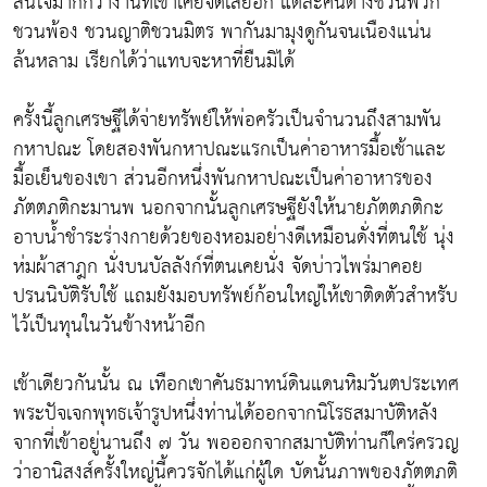
สนใจมากกว่างานที่เขาเคยจัดเสียอีก แต่ละคนต่างชวนพวก
ชวนพ้อง ชวนญาติชวนมิตร พากันมามุงดูกันจนเนืองแน่น
ล้นหลาม เรียกได้ว่าแทบจะหาที่ยืนมิได้
ครั้งนี้ลูกเศรษฐีได้จ่ายทรัพย์ให้พ่อครัวเป็นจำนวนถึงสามพัน
กหาปณะ โดยสองพันกหาปณะแรกเป็นค่าอาหารมื้อเช้าและ
มื้อเย็นของเขา ส่วนอีกหนึ่งพันกหาปณะเป็นค่าอาหารของ
ภัตตภติกะมานพ นอกจากนั้นลูกเศรษฐียังให้นายภัตตภติกะ
อาบน้ำชำระร่างกายด้วยของหอมอย่างดีเหมือนดั่งที่ตนใช้ นุ่ง
ห่มผ้าสาฎก นั่งบนบัลลังก์ที่ตนเคยนั่ง จัดบ่าวไพร่มาคอย
ปรนนิบัติรับใช้ แถมยังมอบทรัพย์ก้อนใหญ่ให้เขาติดตัวสำหรับ
ไว้เป็นทุนในวันข้างหน้าอีก
เช้าเดียวกันนั้น ณ เทือกเขาคันธมาทน์ดินแดนหิมวันตประเทศ
พระปัจเจกพุทธเจ้ารูปหนึ่งท่านได้ออกจากนิโรธสมาบัติหลัง
จากที่เข้าอยู่นานถึง ๗ วัน พอออกจากสมาบัติท่านก็ใคร่ครวญ
ว่าอานิสงส์ครั้งใหญ่นี้ควรจักได้แก่ผู้ใด บัดนั้นภาพของภัตตภติ