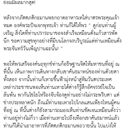
ย่อมมีผลมากสุด!
หลังจากภัตตภติกะมานพยกถาดอาหารเทใส่บาตรพระคุณเจ้า
หมด องค์พระปัจเจกพุทธเจ้า ท่านก็ได้ให้พร “ ดูก่อนท่านผู้
เจริญ สิ่งใดที่ท่านปรารถนาขอจงสำเร็จเหมือนดั่งแก้วสารพัด
นึก ขอความสุขทุกอย่างที่มีบนโลกจงบริบูรณ์แด่ท่านเหมือนดั่ง
พระจันทร์วันเพ็ญปานฉะนั้น! ”
พอให้พรเสร็จองค์นฤทุกข์ท่านก็อธิษฐานจิตให้มหาชนที่อยู่ ณ
ที่นั้น เห็นภาพการเดินทางกลับเขาคันธมาทน์ของท่านด้วยตา
ทั้งสอง จากนั้นท่านก็เหาะขึ้นฟ้ามุ่งหน้าสู่หิมวันตประเทศ
เหล่าประชาชนพอเห็นท่านเหาะได้ต่างก็รู้สึกอัศจรรย์ใจเป็น
ล้นพ้น พากันไชโยโห่ร้องจับจ้องดูท่านอย่างไม่กระพริบตา แต่
ช่างประหลาดนัก ถึงแม้ท่านจะเหาะไปไกลแสนเพียงไหนผู้คน
ที่อยู่ ณ ที่นั้นต่างก็ยังสามารถมองเห็นท่านชัดเจนเหมือนดั่งว่า
ท่านอยู่ห่างไม่กี่วา เมื่อท่านเหาะไปถึงเทือกเขาคันธมาทน์แล้ว
ท่านก็ได้นำเอาอาหารที่ภัตตภติกะมานพถวายนั้น ไปแบ่งให้