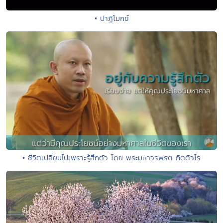
• ปาฏิโมกข์
• ชีวิตเปลี่ยนไปเพราะรู้สึกตัว โดย พระมหาวรพรต กิตติวโร