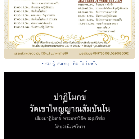
• รับ รู้ สังเกตุ เห็น ไม่ทำอะไร