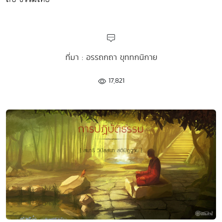
ที่มา : อรรถกถา ขุททกนิกาย
17,821