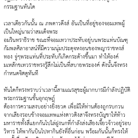
กรรมฐานทันใด
เวลาเดียวกันนั้น ณ ภพดาวดึงส์ อันเป็นที่อยู่ของจอมเทพผู้
เป็นใหญ่นามว่าสมเด็จพระ
อมรินทราธิราช ขณะที่จอมเทวาประทับอยู่บนพระแท่นบัณฑุ
กัมพลศิลาอาสน์ที่มีความนุ่มประดุจหงอนของพญาราชหงส์
ทอง จู่ๆพระแท่นที่ประทับก็เกิดกระด้างขึ้นมา ทำให้องค์
มเหสักขเทวราชทรงรู้สึกไม่เป็นที่สบายพระองค์ ดังนั้นจึงทรง
กำหนดจิตดูทันที
ทันใดก็ทรงทราบว่าเวลานี้สามเณรสุขะผู้มากบารมีกำลังปฏิบัติ
พระกรรมฐานขั้นอุกฤษฎ์
ต้องการความสงบอย่างยิ่งยวด เพื่อมิให้ท่านต้องถูกรบกวน
จากเสียงรอบข้างจอมเทพแห่งตาวติงสาจึงทรงบัญชาให้ท้าว
มหาราชทั้งสี่แยกกันไปไล่ฝูงนกที่กำลังส่งเสียงเจี้ยวจ้าวอยู่รอบ
วิหาร ให้พากันบินไปหากินยังที่อื่นก่อน พร้อมกันนั้นก็ทรงให้