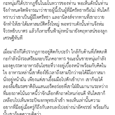
กะหนุ่มก็ได้ปรากฎขึ้นในมโนทวารของท่าน พอเห็นดังนั้นท่าน
จึงกำหนดจิตพิจารณาว่าชายผู้นี้เป็นผู้ที่มีศรัทธาหรือไม่ ทันใดก็
ทราบว่าเขาเป็นผู้มีใจศรัทธา แลอานิสงส์จากทานที่เขาถวาย
จักทำให้เขาได้มหาสมบัติครั้งใหญ่ พอทราบดังนั้นท่านจึงห่ม
จีวรหยิบบาตร แล้วก็เหาะขึ้นฟ้ามุ่งหน้ามายังคฤหาสน์ของลูก
เศรษฐีทันที
เมื่อมาถึงก็ได้ปรากฎกายอยู่ติดกับปะรำ ใกล้กับด้านที่ภัตตภติ
กะกำลังนั่งรอเตรียมจะบริโภคอาหาร ขณะนั้นชายหนุ่มกำลัง
มองดูบรรดาอาหารอันโอชะที่วางอยู่เบื้องหน้าพร้อมกับคิดใน
ใจ อาหารเหล่านี้เขาต้องใช้เวลาถึงสามปีกว่าจะได้มีโอกาสมา
นั่งอยู่หน้ามัน เพียงแต่เขาเอื้อมมือไปตักเข้าปาก เขาก็จะได้
ลองลิ้มชิมรสชาติอันแสนเอร็ดอร่อยที่เขาใฝ่ฝันมานานระหว่าง
ที่มองถาดโน้นถาดนี้ว่าจักเลือกตักถาดไหนก่อนดี ทันใดเขาก็
เหลือบไปเห็นพระปัจเจกพุทธเจ้าเข้า พอเห็นเท่านั้นความ
อยากที่มีอยู่เมื่อครู่ก็ถึงกับสงบลงไปอย่างน่าอัศจรรย์ พร้อมกัน
นั้นเขาก็ผุดความคิดว่า