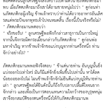
พอคิดดังนั้นลูกเศรษฐีจึงสั่งให้บ่าวไปตามตัวนายภัตตภติกะมา
พบ เมื่อภัตตภติกะมาถึงเขาได้ถามชายหนุ่มไปว่า “ ดูก่อนท่า
นภัตตภติกะผู้เจริญ ข้าพเจ้าทราบว่าท่านได้ถวายอาหารอันเลิศ
รสแด่พระปัจเจกพุทธเจ้าไปจนหมดสิ้น เรื่องนี้เป็นจริงหรือไม่?
” ภัตตภติกะมานพตอบว่า
“ จริงขอรับ! ” ลูกเศรษฐีพอฟังก็กล่าวสาธุการเป็นการใหญ่
จากนั้นจึงกระมิดกระเมี้ยนกล่าวกับภัตตภติกะ “ ดูก่อนพ่อ
มหาจำเริญ หากข้าพเจ้าจักขอแบ่งบุญจากท่านครึ่งหนึ่ง ท่าน
จักว่าอย่างไร? ”
ภัตตภติกะมานพพอฟังจึงตอบ “ ข้าแต่นายท่าน อันบุญนั้นยิ่ง
แบ่งออกไปเท่าไหร่ มันก็มีแต่จักยิ่งเพิ่มขึ้นไปเท่านั้น หาได้ลด
น้อยถอยลงไปไม่ ไฉนข้าพเจ้าจึกจักไม่ยินดีแบ่งบุญให้นายท่าน
เล่า ” ลูกเศรษฐีพอได้ยินดังนั้นก็ถึงกับปลาบปลื้มดีใจจนยาก
จักกล่าว และเพื่อเป็นการตอบแทนความใจกว้างของบุรุษหนุ่ม
เขาจึงยกสมบัติของตนครึ่งหนึ่งให้กับภัตตภติกะมานพ