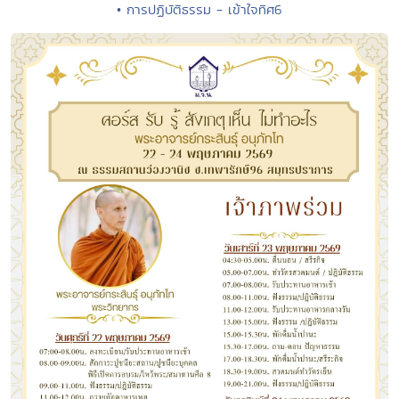
• การปฏิบัติธรรม - เข้าใจทิศ6