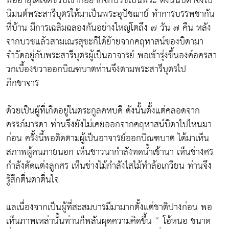
พออายุได้เจ็ดขวบเขาก็อยากจักบวชเป็นพระ ดังนั้นบิดาจึงไป
นิมนต์พระสารีบุตรให้มาเป็นพระอุปัชฌาย์ ทำการบรรพชากัน
ที่บ้าน มีการเฉลิมฉลองกันอย่างใหญ่โตถึง ๗ วัน ๗ คืน หลัง
จากบวชแล้วสามเณรสุขะก็ได้ย้ายจากคฤหาสน์ของบิดามา
จำวัดอยู่กับพระสารีบุตรผู้เป็นอาจารย์ พอเช้ารุ่งขึ้นองค์อครสา
วกเบื้องขวาออกบิณฑบาตท่านจึงตามพระสารีบุตรไป
ภิกขาจาร
ด้วยเป็นผู้ที่เกิดอยู่ในตระกูลคหบดี ดังนั้นตั้งแต่คลอดจาก
ครรภ์มารดา ท่านจึงยังไม่เคยออกจากคฤหาสน์บิดาไปไหนมา
ก่อน ครั้งนี้พอติดตามผู้เป็นอาจารย์ออกบิณฑบาต ได้มาเห็น
สภาพผู้คนภายนอก เห็นชาวนากำลังทดน้ำเข้านา เห็นช่างศร
กำลังดัดแต่งลูกศร เห็นช่างไม้กำลังไสไม้ทำล้อเกวียน ท่านจึง
รู้สึกตื่นตาตื่นใจ
แลเนื่องจากเป็นผู้ที่สะสมบารมีมามากตั้งแต่ชาติปางก่อน พอ
เห็นภาพเหล่านั้นท่านก็พลันผุดความคิดขึ้น “ โอ้หนอ ขนาด