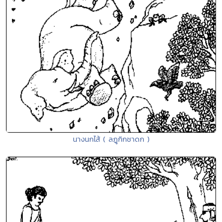
นางนกไส้ ( ลฏูกิกชาดก )