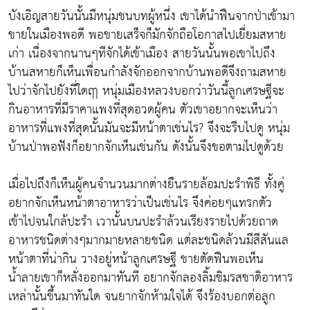
บังเอิญสายวันนั้นมีหนุ่มชนบทผู้หนึ่ง เขาได้นำฟืนจากป่าเข้ามา
ขายในเมืองพอดี พอขายเสร็จก็มักจักถือโอกาสไปเยี่ยมสหาย
เก่า เนื่องจากนานๆทีจักได้เข้าเมือง สายวันนั้นพอเขาไปถึง
บ้านสหายก็เห็นเพื่อนกำลังจักออกจากบ้านพอดีจึงถามสหาย
ไปว่าจักไปยังที่ใดฤา หนุ่มเมืองหลวงบอกว่าวันนี้ลูกเศรษฐีจะ
กินอาหารที่มีราคาแพงที่สุดอวดผู้คน ตัวเขาอยากจะเห็นว่า
อาหารที่แพงที่สุดนั้นมันจะมีหน้าตาเช่นไร? จึงจะรีบไปดู หนุ่ม
บ้านป่าพอฟังก็อยากจักเห็นเช่นกัน ดังนั้นจึงขอตามไปดูด้วย
เมื่อไปถึงก็เห็นผู้คนจำนวนมากต่างยืนรายล้อมปะรำพิธี ทั้งคู่
อยากจักเห็นหน้าตาอาหารว่าเป็นเช่นไร จึงค่อยๆแทรกตัว
เข้าไปจนใกล้ปะรำ เวานั้นบนปะรำล้วนเรียงรายไปด้วยถาด
อาหารชนิดต่างๆมากมายหลายชนิด แต่ละชนิดล้วนมีสีสันแล
หน้าตาที่น่ากิน วางอยู่หน้าลูกเศรษฐี ชายตัดฟืนพอเห็น
น้ำลายเขาก็หลั่งออกมาทันที อยากจักลองลิ้มชิมรสชาติอาหาร
เหล่านั้นขึ้นมาทันใด จนยากจักห้ามใจได้ จึงร้องบอกต่อลูก