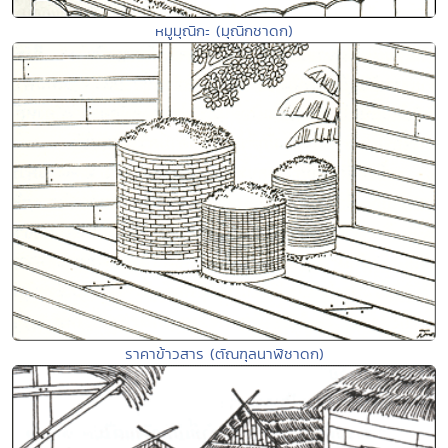
หมูมุณิกะ (มุณิกชาดก)
ราคาข้าวสาร (ตัณฑุลนาฬิชาดก)