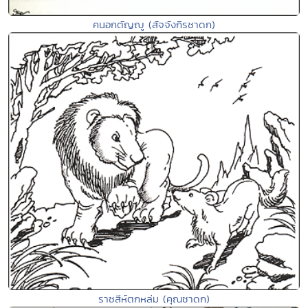
คนอกตัญญู (สัจจังกิรชาดก)
ราชสีห์ตกหล่ม (คุณชาดก)