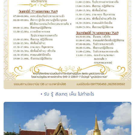
• รับ รู้ สังเกตุ เห็น ไม่ทำอะไร