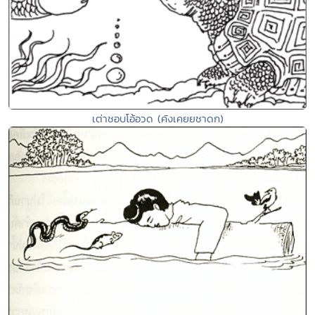
เต่าชอบโอ้อวด (คังเคยยชาดก)