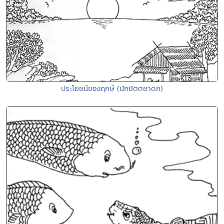
ประโยชน์ของฤกษ์ (นักขัตตชาดก)