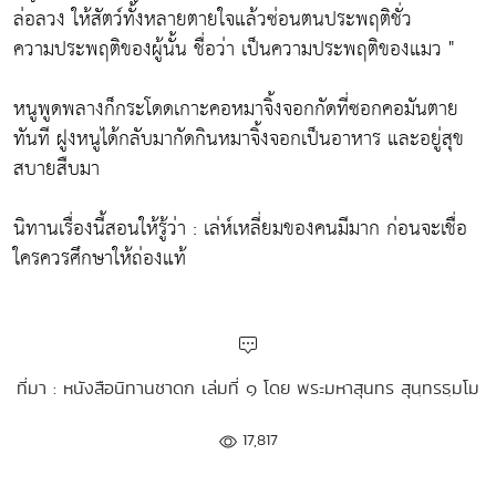
ล่อลวง ให้สัตว์ทั้งหลายตายใจแล้วซ่อนตนประพฤติชั่ว
ความประพฤติของผู้นั้น ชื่อว่า เป็นความประพฤติของแมว "
หนูพูดพลางก็กระโดดเกาะคอหมาจิ้งจอกกัดที่ซอกคอมันตาย
ทันที ฝูงหนูได้กลับมากัดกินหมาจิ้งจอกเป็นอาหาร และอยู่สุข
สบายสืบมา
นิทานเรื่องนี้สอนให้รู้ว่า : เล่ห์เหลี่ยมของคนมีมาก ก่อนจะเชื่อ
ใครควรศึกษาให้ถ่องแท้
ที่มา : หนังสือนิทานชาดก เล่มที่ ๑ โดย พระมหาสุนทร สุนฺทรธฺมโม
17,817