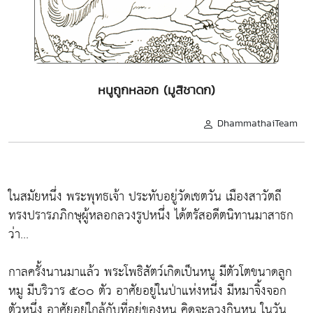
หนูถูกหลอก (มูสิชาดก)
DhammathaiTeam
ในสมัยหนึ่ง พระพุทธเจ้า ประทับอยู่วัดเชตวัน เมืองสาวัตถี
ทรงปรารภภิกษุผู้หลอกลวงรูปหนึ่ง ได้ตรัสอดีตนิทานมาสาธก
ว่า...
กาลครั้งนานมาแล้ว พระโพธิสัตว์เกิดเป็นหนู มีตัวโตขนาดลูก
หมู มีบริวาร ๕๐๐ ตัว อาศัยอยู่ในป่าแห่งหนึ่ง มีหมาจิ้งจอก
ตัวหนึ่ง อาศัยอยู่ใกล้กับที่อยู่ของหนู คิดจะลวงกินหนู ในวัน