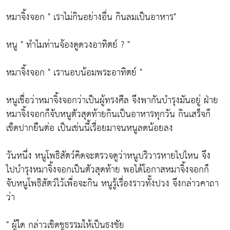
หมาจิ้งจอก " เราไม่กินอย่างอื่น กินลมเป็นอาหาร"
หนู " ทำไมท่านจ้องดูดวงอาทิตย์ ? "
หมาจิ้งจอก " เรานอบน้อมพระอาทิตย์ "
หนูเชื่อว่าหมาจิ้งจอกว่าเป็นผู้ทรงศีล จึงพากันบำรุงมันอยู่ ฝ่าย
หมาจิ้งจอกก็จับหนูตัวสุดท้ายกินเป็นอาหารทุกวัน กินเสร็จก็
เช็ดปากยืนต่อ เป็นเช่นนี้เรื่อยมาจนหนูลดน้อยลง
วันหนึ่ง หนูโพธิสัตว์คิดจะตรวจดูว่าหนูบริวารหายไปไหน จึง
ไปบำรุงหมาจิ้งจอกเป็นตัวสุดท้าย พอได้โอกาสหมาจิ้งจอกก็
จับหนูโพธิสัตว์ไว้เพื่อจะกิน หนูรู้เรื่องราวทั้งปวง จึงกล่าวคาถา
ว่า
" ผู้ใด กล่าวเชิดชูธรรมให้เป็นธงชัย