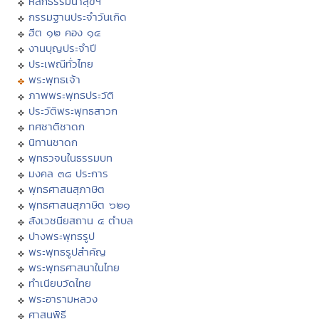
หลักธรรมนำสุขฯ
กรรมฐานประจำวันเกิด
ฮีต ๑๒ คอง ๑๔
งานบุญประจำปี
ประเพณีทั่วไทย
พระพุทธเจ้า
ภาพพระพุทธประวัติ
ประวัติพระพุทธสาวก
ทศชาติชาดก
นิทานชาดก
พุทธวจนในธรรมบท
มงคล ๓๘ ประการ
พุทธศาสนสุภาษิต
พุทธศาสนสุภาษิต ๖๒๑
สังเวชนียสถาน ๔ ตำบล
ปางพระพุทธรูป
พระพุทธรูปสำคัญ
พระพุทธศาสนาในไทย
ทำเนียบวัดไทย
พระอารามหลวง
ศาสนพิธี