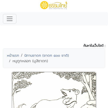
ค้นหาในเว็บไซต์ :
หน้าแรก
นิทานชาดก (ชาดก ๕๐๐ ชาติ)
หนูถูกหลอก (มูสิชาดก)