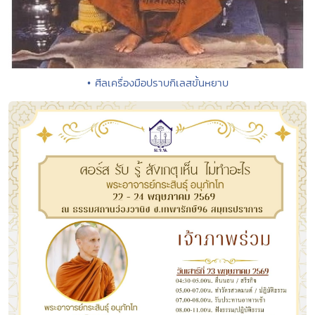
• ศีลเครื่องมือปราบกิเลสขั้นหยาบ