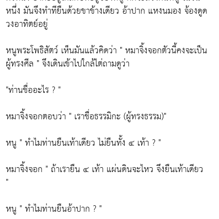
หนึ่ง มันจึงทำทียืนด้วยขาข้างเดียว อ้าปาก แหงนมอง จ้องดูด
วงอาทิตย์อยู่
หนูพระโพธิสัตว์ เห็นมันแล้วคิดว่า " หมาจิ้งจอกตัวนี้คงจะเป็น
ผู้ทรงศีล " จึงเดินเข้าไปใกล้ไต่ถามดูว่า
"ท่านชื่ออะไร ? "
หมาจิ้งจอกตอบว่า " เราชื่อธรรมิกะ (ผู้ทรงธรรม)"
หนู " ทำไมท่านยืนเท้าเดียว ไม่ยืนทั้ง ๔ เท้า ? "
หมาจิ้งจอก " ถ้าเรายืน ๔ เท้า แผ่นดินจะไหว จึงยืนเท้าเดียว
"
หนู " ทำไมท่านยืนอ้าปาก ? "