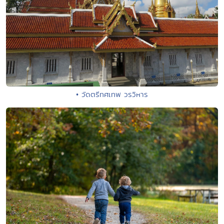
• วัดตรีทศเทพ วรวิหาร