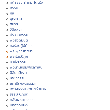
คติธรรม คำคม โดนใจ
กรรม
ศีล
บุญทาน
สมาธิ
วิปัสสนา
ปริวาสกรรม
ฟังสวดมนต์
คอร์สปฏิบัติธรรม
พระพุทธศาสนา
พระไตรปิฏก
หัวข้อธรรม
พจนานุกรมพุทธศาสน์
มิลินทปัญหา
เสียงธรรม
สถานีเพลงธรรมะ
เพลงธรรมะ/ดนตรีสมาธิ
ธรรมะปฏิบัติ
คลังแสงแห่งธรรม
บทสวดมนต์