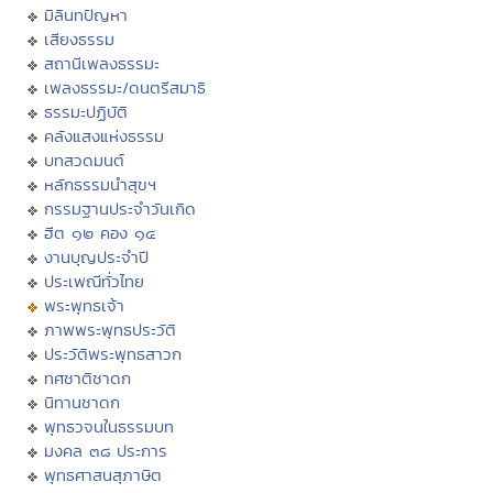
มิลินทปัญหา
เสียงธรรม
สถานีเพลงธรรมะ
เพลงธรรมะ/ดนตรีสมาธิ
ธรรมะปฏิบัติ
คลังแสงแห่งธรรม
บทสวดมนต์
หลักธรรมนำสุขฯ
กรรมฐานประจำวันเกิด
ฮีต ๑๒ คอง ๑๔
งานบุญประจำปี
ประเพณีทั่วไทย
พระพุทธเจ้า
ภาพพระพุทธประวัติ
ประวัติพระพุทธสาวก
ทศชาติชาดก
นิทานชาดก
พุทธวจนในธรรมบท
มงคล ๓๘ ประการ
พุทธศาสนสุภาษิต