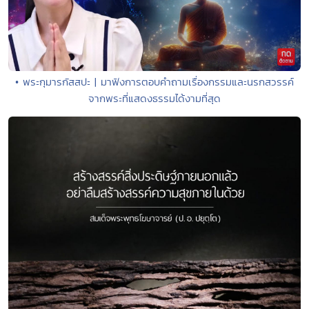
• พระกุมารกัสสปะ | มาฟังการตอบคำถามเรื่องกรรมและนรกสวรรค์
จากพระที่แสดงธรรมได้งามที่สุด