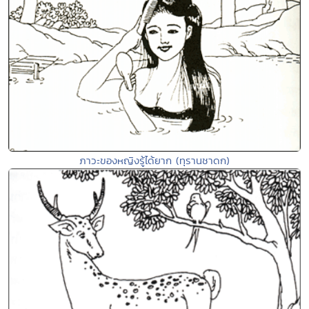
ภาวะของหญิงรู้ได้ยาก (ทุรานชาดก)