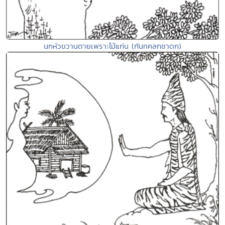
นกหัวขวานตายเพราะไม้แก่น (กันทคลกชาดก)