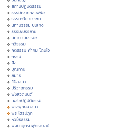
สถานปฏิบัติธรรม
ธรรมะจากหลวงพ่อ
ธรรมะกับเยาวชน
นิทานธรรมะบันเทิง
ธรรมะบรรยาย
บทความธรรมะ
กวีธรรมะ
คติธรรม คำคม โดนใจ
กรรม
ศีล
บุญทาน
สมาธิ
วิปัสสนา
ปริวาสกรรม
ฟังสวดมนต์
คอร์สปฏิบัติธรรม
พระพุทธศาสนา
พระไตรปิฏก
หัวข้อธรรม
พจนานุกรมพุทธศาสน์