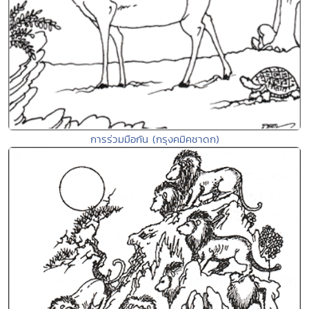
การร่วมมือกัน (กรุงคมิคชาดก)