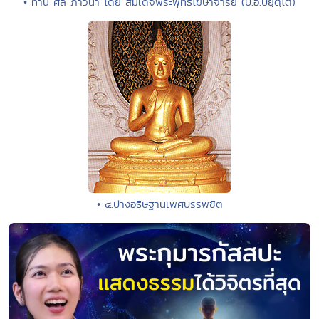
• ทาน ศีล ภาวนา โดย สมเด็จพระพุทธโฆษาจารย์ (ป.อ.ปยุตฺโต)
• ๔.ปางอธิษฐานเพศบรรพชิต