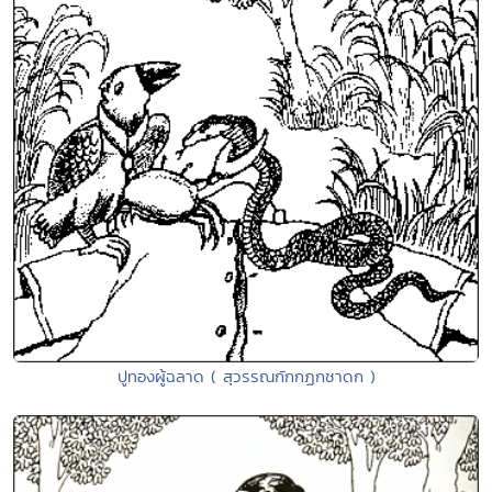
ปูทองผู้ฉลาด ( สุวรรณกักกฏกชาดก )