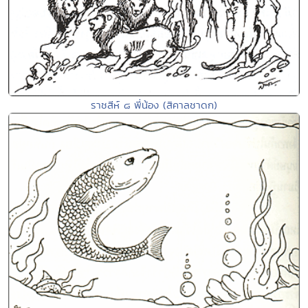
ราชสีห์ ๘ พี่น้อง (สิคาลชาดก)