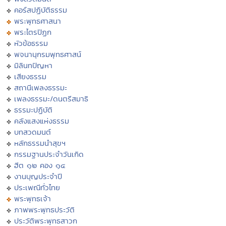
คอร์สปฏิบัติธรรม
พระพุทธศาสนา
พระไตรปิฏก
หัวข้อธรรม
พจนานุกรมพุทธศาสน์
มิลินทปัญหา
เสียงธรรม
สถานีเพลงธรรมะ
เพลงธรรมะ/ดนตรีสมาธิ
ธรรมะปฏิบัติ
คลังแสงแห่งธรรม
บทสวดมนต์
หลักธรรมนำสุขฯ
กรรมฐานประจำวันเกิด
ฮีต ๑๒ คอง ๑๔
งานบุญประจำปี
ประเพณีทั่วไทย
พระพุทธเจ้า
ภาพพระพุทธประวัติ
ประวัติพระพุทธสาวก