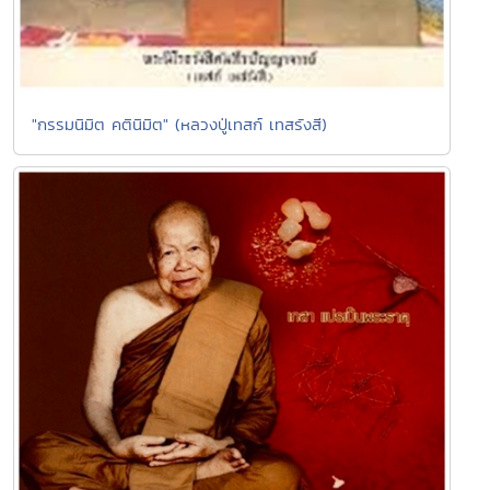
"กรรมนิมิต คตินิมิต" (หลวงปู่เทสก์ เทสรังสี)