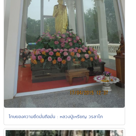
โทษของความยึดมั่นถือมั่น : หลวงปู่เหรียญ วรลาโภ