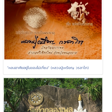
"หลงอาศัยอยู่ในของไม่เที่ยง" (หลวงปู่เหรียญ วรลาโภ)