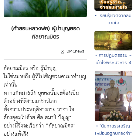
• เรียนรู้ชีวิตจากลม
หายใจ
(คำสอนหลวงพ่อ) ผู้นำบุญยอด
กัลยาณมิตร
DMCnews
• การปฏิบัติธรรม -
เข้าใจพรหมวิหาร 4
กัลยาณมิตร หรือ ผู้นำบุญ
ไม่ใช่หมายถึง ผู้ที่ไปเชิญชวนคนมาทำบุญ
เท่านั้น
หากแต่หมายถึง บุคคลนั้นจะต้องเป็น
ตัวอย่างที่ดีงามแก่ชาวโลก
ทั้งความประพฤติทางกาย วาจา ใจ
ต้องอุดมไปด้วย ศีล สมาธิ ปัญญา
อย่างนี้จึงจะเรียกว่า “กัลยาณมิตร”
• "นินทาสรรเสริญ
อย่างแท้จริง
เหมือนอิฐกับทองคำ"