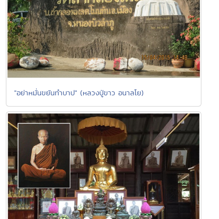
"อย่าหมั่นขยันทำบาป" (หลวงปู่ขาว อนาลโย)