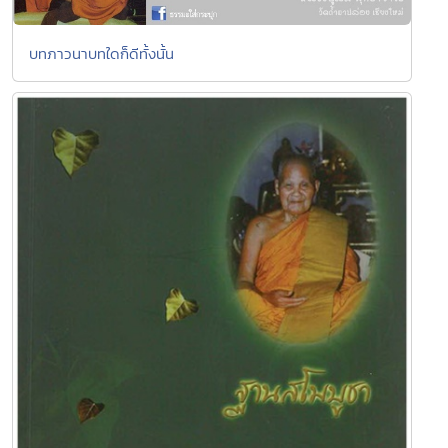
บทภาวนาบทใดก็ดีทั้งนั้น