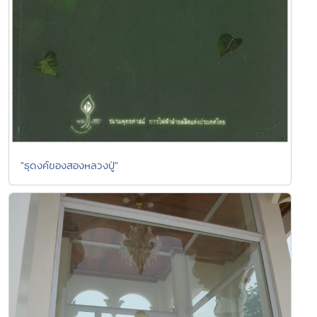
"ธุดงค์ของสองหลวงปู่"