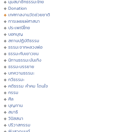
มุมสมาชิกธรรมะไทย
Donation
เทศกาลงานวัดช่วยชาติ
การเผยแผ่ศาสนา
ประเพณีไทย
บอกบุญ
สถานปฏิบัติธรรม
ธรรมะจากหลวงพ่อ
ธรรมะกับเยาวชน
นิทานธรรมะบันเทิง
ธรรมะบรรยาย
บทความธรรมะ
กวีธรรมะ
คติธรรม คำคม โดนใจ
กรรม
ศีล
บุญทาน
สมาธิ
วิปัสสนา
ปริวาสกรรม
ฟังสวดมนต์