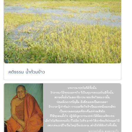
คติธรรม น้ำท้วมข้าว