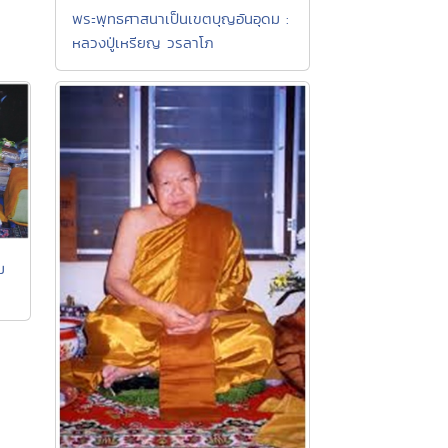
พระพุทธศาสนาเป็นเขตบุญอันอุดม :
หลวงปู่เหรียญ วรลาโภ
ม