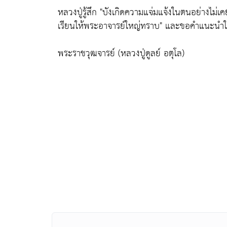
หลวงปู่รู้สึก
"บังเกิดความแจ่มแจ้งในตนอย่างไม่
เรียนให้พระอาจารย์ใหญ่ทราบ"
และขอคำแนะนำในกา
พระราชวุฒจารย์ (หลวงปู่ดูลย์ อตุโล)