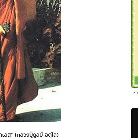
• 
เลส" (หลวงปู่ดูลย์ อตุโล)