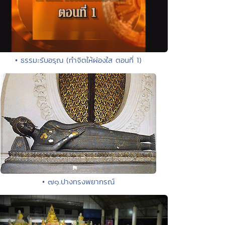
• ธรรมะรับอรุณ (ทำจิตให้ผ่องใส ตอนที่ 1)
• ๗๑.ปางทรงพยากรณ์