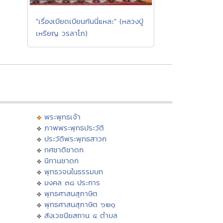
"เรื่องเบียดเบียนกันนี่แหละ" (หลวงปู่
เหรียญ วรลาโภ)
พระพุทธเจ้า
ภาพพระพุทธประวัติ
ประวัติพระพุทธสาวก
ทศชาติชาดก
นิทานชาดก
พุทธวจนในธรรมบท
มงคล ๓๘ ประการ
พุทธศาสนสุภาษิต
พุทธศาสนสุภาษิต ๖๒๑
สังเวชนียสถาน ๔ ตำบล