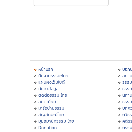
หน้าแรก
บอก
ทีมงานธรรมะไทย
สถาน
แผนผังเว็บไซต์
ธรรม
ค้นหาข้อมูล
ธรรม
ติดต่อธรรมะไทย
นิทาน
สมุดเยี่ยม
ธรรม
เครือข่ายธรรมะ
บทคว
สัญลักษณ์ไทย
กวีธ
มุมสมาชิกธรรมะไทย
คติธ
Donation
กรร