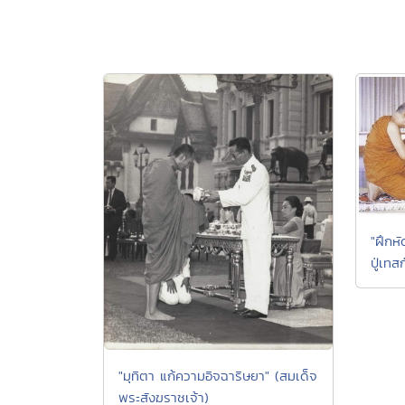
"ฝึกห
ปู่เทส
"มุทิตา แก้ความอิจฉาริษยา" (สมเด็จ
พระสังฆราชเจ้า)