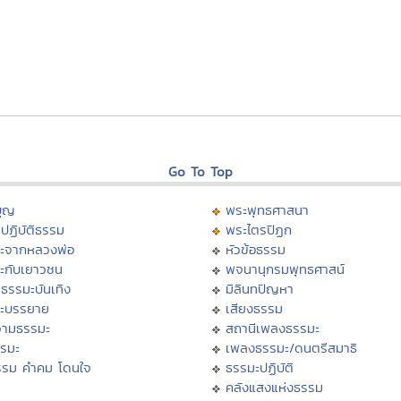
Go To Top
บุญ
พระพุทธศาสนา
ปฏิบัติธรรม
พระไตรปิฏก
ะจากหลวงพ่อ
หัวข้อธรรม
ะกับเยาวชน
พจนานุกรมพุทธศาสน์
ธรรมะบันเทิง
มิลินทปัญหา
ะบรรยาย
เสียงธรรม
ามธรรมะ
สถานีเพลงธรรมะ
รรมะ
เพลงธรรมะ/ดนตรีสมาธิ
รรม คำคม โดนใจ
ธรรมะปฏิบัติ
ม
คลังแสงแห่งธรรม