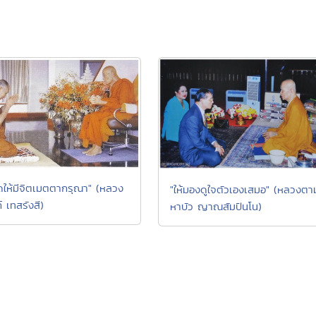
ัดให้มีจิตเมตตากรุณา" (หลวง
"ให้มองดูใจตัวเองเสมอ" (หลวงตา
ก์ เทสรังสี)
หาบัว ญาณสัมปันโน)