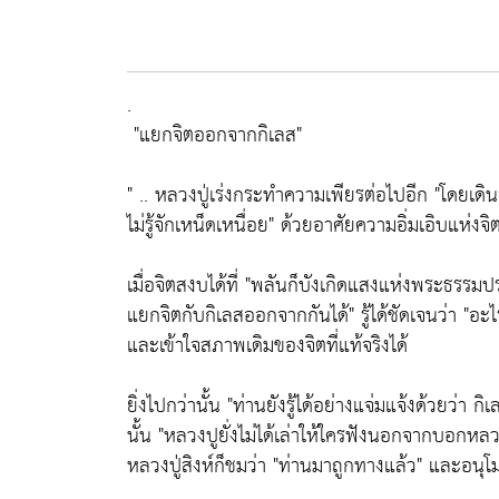
.
"แยกจิตออกจากกิเลส"
" .. หลวงปู่เร่งกระทำความเพียรต่อไปอีก
"โดยเดิน
ไม่รู้จักเหน็ดเหนื่อย"
ด้วยอาศัยความอิ่มเอิบแห่งจิต
เมื่อจิตสงบได้ที่
"พลันก็บังเกิดแสงแห่งพระธรรมปร
แยกจิตกับกิเลสออกจากกันได้"
รู้ได้ชัดเจนว่า
"อะไ
และเข้าใจสภาพเดิมของจิตที่แท้จริงได้
ยิ่งไปกว่านั้น
"ท่านยังรู้ได้อย่างแจ่มแจ้งด้วยว่า 
นั้น
"หลวงปูยั่งไม่ได้เล่าให้ใครฟังนอกจากบอกหลวงป
หลวงปู่สิงห์ก็ชมว่า
"ท่านมาถูกทางแล้ว"
และอนุโม