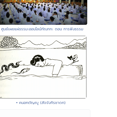
• ศูนย์เผยแผ่ธรรมะออนไลน์กัณฑกะ ตอน การฟังธรรม
• คนอกตัญญู (สัจจังกิรชาดก)