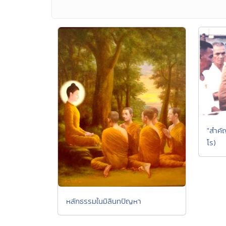
"สำคัญ
โร)
หลักธรรมในมิลินทปัญหา