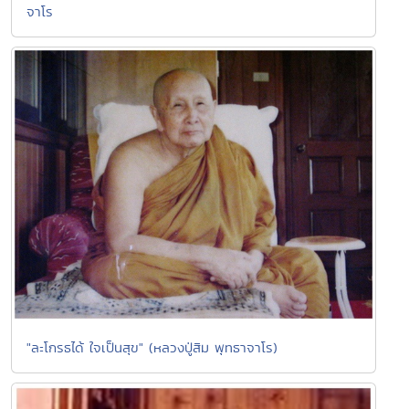
จาโร
"ละโกรธได้ ใจเป็นสุข" (หลวงปู่สิม พุทธาจาโร)