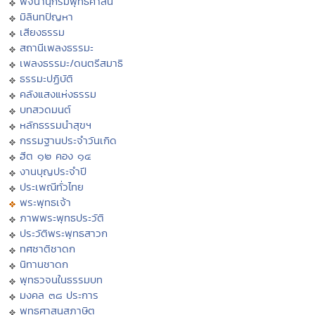
พจนานุกรมพุทธศาสน์
มิลินทปัญหา
เสียงธรรม
สถานีเพลงธรรมะ
เพลงธรรมะ/ดนตรีสมาธิ
ธรรมะปฏิบัติ
คลังแสงแห่งธรรม
บทสวดมนต์
หลักธรรมนำสุขฯ
กรรมฐานประจำวันเกิด
ฮีต ๑๒ คอง ๑๔
งานบุญประจำปี
ประเพณีทั่วไทย
พระพุทธเจ้า
ภาพพระพุทธประวัติ
ประวัติพระพุทธสาวก
ทศชาติชาดก
นิทานชาดก
พุทธวจนในธรรมบท
มงคล ๓๘ ประการ
พุทธศาสนสุภาษิต