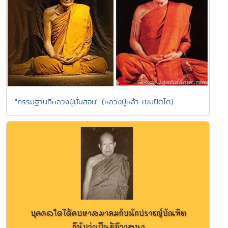
"กรรมฐานที่หลวงปู่มั่นสอน" (หลวงปู่หล้า เขมปัตโต)