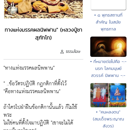
• ๘ พุทธสถานที่
สำคัญ ในสมัย
พุทธกาล
ทางแห่งมรรคผลนิพพาน" (หลวงปู่ชา
สุภัทโท)
ธรรมโฆษ
• ที่หมายต่อไปคือ -:-
"ทางแห่งมรรคผลนิพพาน"
นรก โลกมนุษย์
สวรรค์ นิพพาน -:-
" ..ข้อวัตรปฏิบัติ กฎกติกาที่ตั้งไว้
"คือทางแห่งมรรคผลนิพพาน"
ถ้าใครไปฝ่าฝืนข้อกติกานั้นแล้ว ก็ไม่ใข้
• "คนหลงตน"
พระ
(สมเด็จพระญาณ
ไม่ใช่คนที่ตั้งใจมาปฏิบัติ "เขาจะไม่ได้
สังวร)