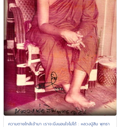
ความตายใกล้เข้ามา เราจะนิ่งนอนใจไม่ได้ : หลวงปู่สิม พุทธา