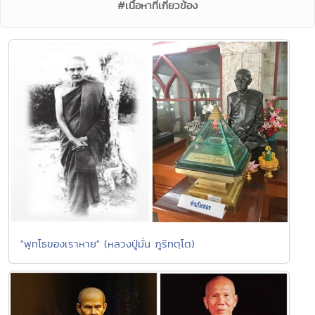
#เนื้อหาที่เกี่ยวข้อง
"พุทโธของเราหาย" (หลวงปู่มั่น ภูริทตฺโต)