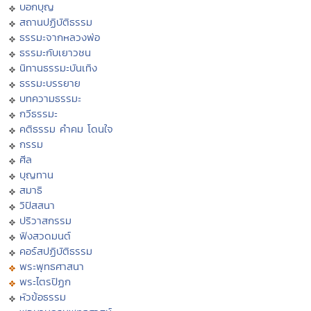
บอกบุญ
สถานปฏิบัติธรรม
ธรรมะจากหลวงพ่อ
ธรรมะกับเยาวชน
นิทานธรรมะบันเทิง
ธรรมะบรรยาย
บทความธรรมะ
กวีธรรมะ
คติธรรม คำคม โดนใจ
กรรม
ศีล
บุญทาน
สมาธิ
วิปัสสนา
ปริวาสกรรม
ฟังสวดมนต์
คอร์สปฏิบัติธรรม
พระพุทธศาสนา
พระไตรปิฏก
หัวข้อธรรม