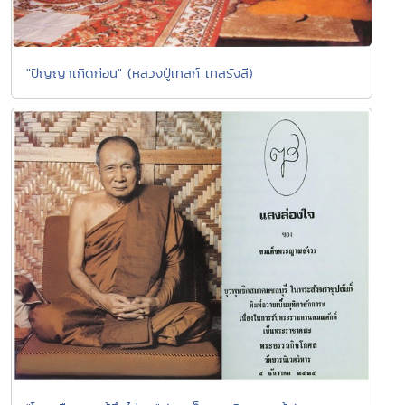
"ปัญญาเกิดก่อน" (หลวงปู่เทสก์ เทสรังสี)