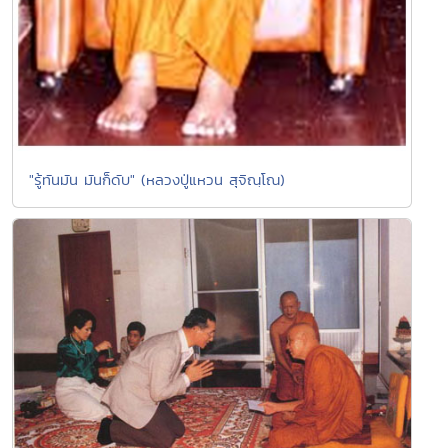
"รู้ทันมัน มันก็ดับ" (หลวงปู่แหวน สุจิณฺโณ)