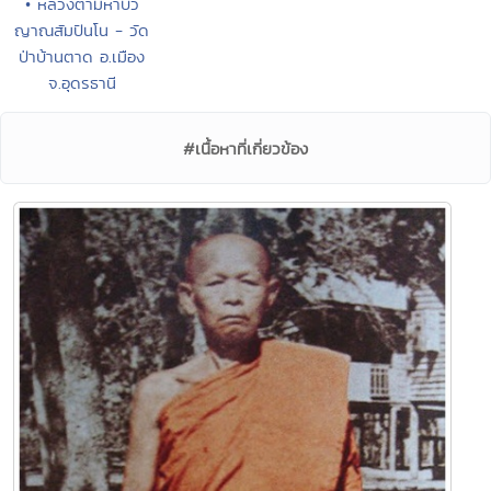
• หลวงตามหาบัว
ญาณสัมปันโน - วัด
ป่าบ้านตาด อ.เมือง
จ.อุดรธานี
#เนื้อหาที่เกี่ยวข้อง