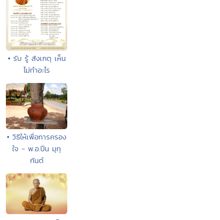
• รับ รู้ สังเกตุ เห็น
ไม่ทำอะไร
• วิธีให้เพื่อการครอง
ใจ - พ.อ.ปิ่น มุทุ
กันต์