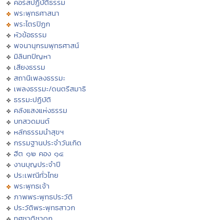
คอร์สปฏิบัติธรรม
พระพุทธศาสนา
พระไตรปิฏก
หัวข้อธรรม
พจนานุกรมพุทธศาสน์
มิลินทปัญหา
เสียงธรรม
สถานีเพลงธรรมะ
เพลงธรรมะ/ดนตรีสมาธิ
ธรรมะปฏิบัติ
คลังแสงแห่งธรรม
บทสวดมนต์
หลักธรรมนำสุขฯ
กรรมฐานประจำวันเกิด
ฮีต ๑๒ คอง ๑๔
งานบุญประจำปี
ประเพณีทั่วไทย
พระพุทธเจ้า
ภาพพระพุทธประวัติ
ประวัติพระพุทธสาวก
ทศชาติชาดก