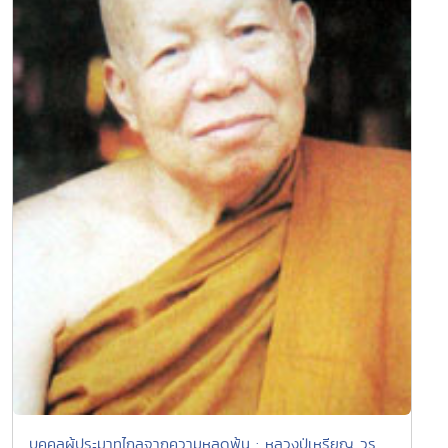
บุคคลผู้ประมาทไกลจากความหลุดพ้น : หลวงปู่เหรียญ วร