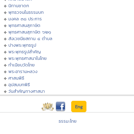
นิทานชาดก
พุทธวจนในธรรมบท
มงคล ๓๘ ประการ
พุทธศาสนสุภาษิต
พุทธศาสนสุภาษิต ๖๒๑
สังเวชนียสถาน ๔ ตำบล
ปางพระพุทธรูป
พระพุทธรูปสำคัญ
พระพุทธศาสนาในไทย
ทำเนียบวัดไทย
พระอารามหลวง
ศาสนพิธี
อุปสมบทพิธี
วันสำคัญทางศาสนา
Eng
ธรรมะไทย