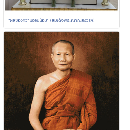
"ผลของความอ่อนน้อม" (สมเด็จพระญาณสังวรฯ)