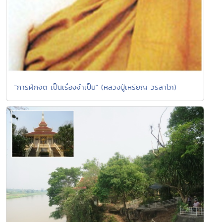
"การฝึกจิต เป็นเรื่องจำเป็น" (หลวงปู่เหรียญ วรลาโภ)