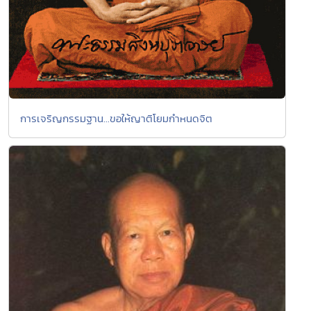
การเจริญกรรมฐาน...ขอให้ญาติโยมกำหนดจิต