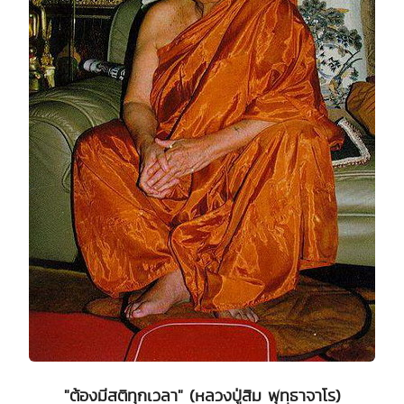
"ต้องมีสติทุกเวลา" (หลวงปู่สิม พุทฺธาจาโร)