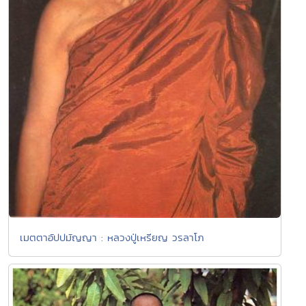
เมตตาอัปปมัญญา : หลวงปู่เหรียญ วรลาโภ