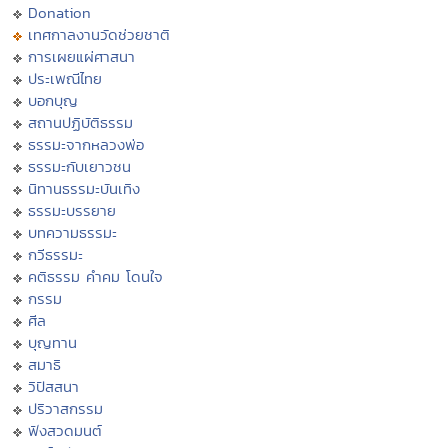
Donation
เทศกาลงานวัดช่วยชาติ
การเผยแผ่ศาสนา
ประเพณีไทย
บอกบุญ
สถานปฏิบัติธรรม
ธรรมะจากหลวงพ่อ
ธรรมะกับเยาวชน
นิทานธรรมะบันเทิง
ธรรมะบรรยาย
บทความธรรมะ
กวีธรรมะ
คติธรรม คำคม โดนใจ
กรรม
ศีล
บุญทาน
สมาธิ
วิปัสสนา
ปริวาสกรรม
ฟังสวดมนต์