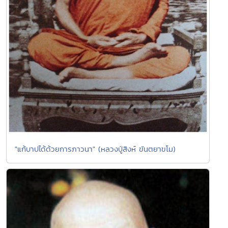
"แก้บาปได้ด้วยการภาวนา" (หลวงปู่สิงห์ ขันตยาขโม)