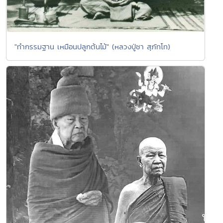
"ทำกรรมฐาน เหมือนปลูกต้นไม้" (หลวงปู่ชา สุภัทโท)