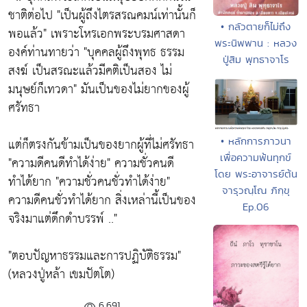
ชาติต่อไป
"เป็นผู้ถึงไตรสรณคมน์เท่านั้นก็
• กลัวตายก็ไม่ถึง
พอแล้ว"
เพราะโหรเอกพระบรมศาสดา
พระนิพพาน : หลวง
องค์ท่านทายว่า
"บุคคลผู้ถึงพุทธ ธรรม
ปู่สิม พุทธาจาโร
สงฆ์ เป็นสรณะแล้วมีคติเป็นสอง ไม่
มนุษย์ก็เทวดา"
มันเป็นของไม่ยากของผู้
ศรัทธา
แต่ก็ตรงกันข้ามเป็นของยากผู้ที่ไม่ศรัทธา
• หลักการภาวนา
เพื่อความพ้นทุกข์
"ความดีคนดีทำได้ง่าย"
ความชั่วคนดี
โดย พระอาจารย์ต้น
ทำได้ยาก
"ความชั่วคนชั่วทำได้ง่าย"
จารุวณฺโณ ภิกฺขุ
ความดีคนชั่วทำได้ยาก สิ่งเหล่านี้เป็นของ
Ep.06
จริงมาแต่ดึกดำบรรพ์ .."
"ตอบปัญหาธรรมและการปฏิบัติธรรม"
(หลวงปู่หล้า เขมปัตโต)
6,691