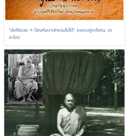
"นับถือเฉย ๆ ป้องกันบาปกรรมไม่ได้" (หลวงปู่เหรียญ วร
ลาโภ)