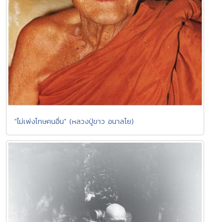
"ไม่เพ่งโทษคนอื่น" (หลวงปู่ขาว อนาลโย)