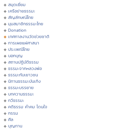
สมุดเยี่ยม
เครือข่ายธรรมะ
สัญลักษณ์ไทย
มุมสมาชิกธรรมะไทย
Donation
เทศกาลงานวัดช่วยชาติ
การเผยแผ่ศาสนา
ประเพณีไทย
บอกบุญ
สถานปฏิบัติธรรม
ธรรมะจากหลวงพ่อ
ธรรมะกับเยาวชน
นิทานธรรมะบันเทิง
ธรรมะบรรยาย
บทความธรรมะ
กวีธรรมะ
คติธรรม คำคม โดนใจ
กรรม
ศีล
บุญทาน