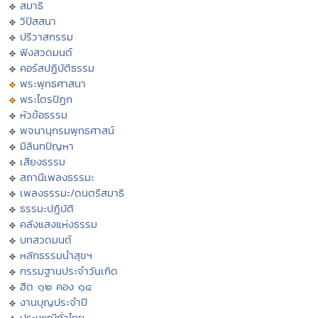
สมาธิ
วิปัสสนา
ปริวาสกรรม
ฟังสวดมนต์
คอร์สปฏิบัติธรรม
พระพุทธศาสนา
พระไตรปิฏก
หัวข้อธรรม
พจนานุกรมพุทธศาสน์
มิลินทปัญหา
เสียงธรรม
สถานีเพลงธรรมะ
เพลงธรรมะ/ดนตรีสมาธิ
ธรรมะปฏิบัติ
คลังแสงแห่งธรรม
บทสวดมนต์
หลักธรรมนำสุขฯ
กรรมฐานประจำวันเกิด
ฮีต ๑๒ คอง ๑๔
งานบุญประจำปี
ประเพณีทั่วไทย