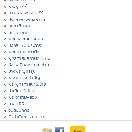
พระพุทธเจ้า
ภาพพระพุทธประวัติ
ประวัติพระพุทธสาวก
ทศชาติชาดก
นิทานชาดก
พุทธวจนในธรรมบท
มงคล ๓๘ ประการ
พุทธศาสนสุภาษิต
พุทธศาสนสุภาษิต ๖๒๑
สังเวชนียสถาน ๔ ตำบล
ปางพระพุทธรูป
พระพุทธรูปสำคัญ
พระพุทธศาสนาในไทย
ทำเนียบวัดไทย
พระอารามหลวง
ศาสนพิธี
อุปสมบทพิธี
วันสำคัญทางศาสนา
Eng