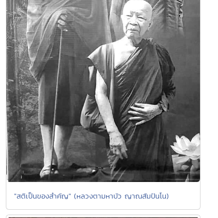
"สติเป็นของสำคัญ" (หลวงตามหาบัว ญาณสัมปันโน)