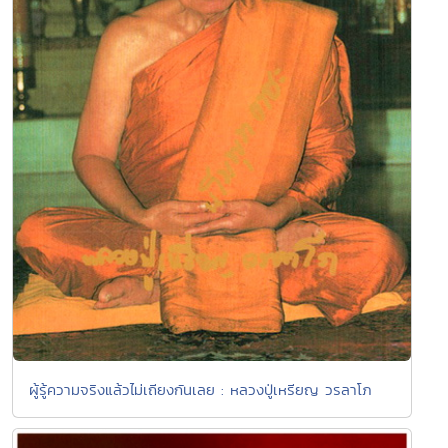
ผู้รู้ความจริงแล้วไม่เถียงกันเลย : หลวงปู่เหรียญ วรลาโภ