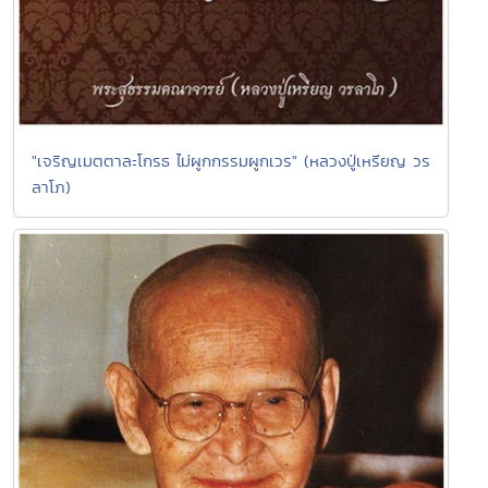
"เจริญเมตตาละโกรธ ไม่ผูกกรรมผูกเวร" (หลวงปู่เหรียญ วร
ลาโภ)