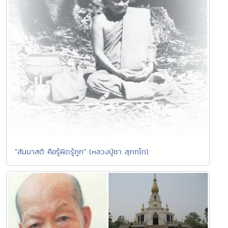
"สัมมาสติ คือรู้ผิดรู้ถูก" (หลวงปู่ชา สุภทฺโท)