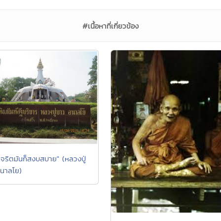
#เนื้อหาที่เกี่ยวข้อง
ูกจริตมันก็สงบสบาย" (หลวงปู่
นาลโย)