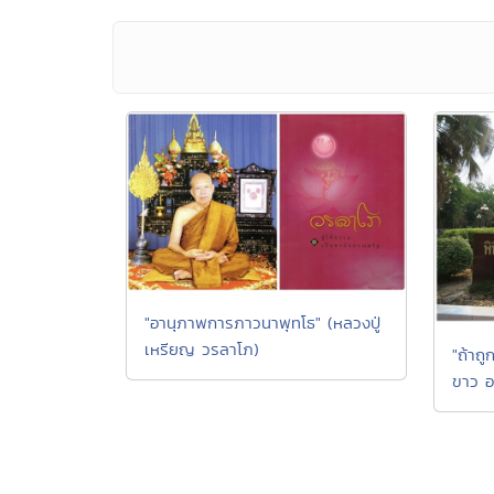
"อานุภาพการภาวนาพุทโธ" (หลวงปู่
เหรียญ วรลาโภ)
"ถ้าถ
ขาว อ