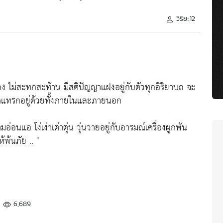
วิริยะ12
นคง ไม่สะทกสะท้าน มีสติปัญญาแฝงอยู่กับตัวทุกอิริยาบถ จะ
อดแทรกอยู่ด้วยทั้งภายในและภายนอก
มอ่อนแอ โง่เง่าเต่าตุ่น วุ่นวายอยู่กับอารมณ์เครื่องผูกพัน
พ้นภัย .. "
6,689