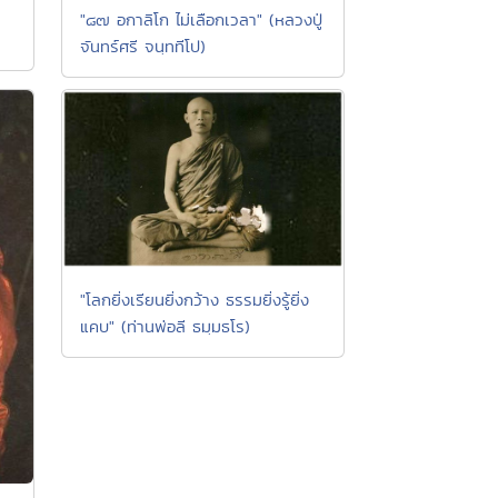
"๘๗ อกาลิโก ไม่เลือกเวลา" (หลวงปู่
จันทร์ศรี จนฺททีโป)
"โลกยิ่งเรียนยิ่งกว้าง ธรรมยิ่งรู้ยิ่ง
แคบ" (ท่านพ่อลี ธมฺมธโร)