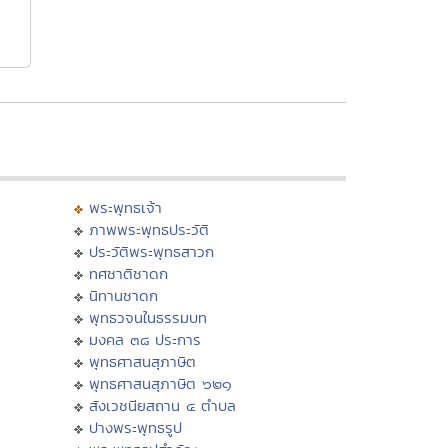
พระพุทธเจ้า
ภาพพระพุทธประวัติ
ประวัติพระพุทธสาวก
ทศชาติชาดก
นิทานชาดก
พุทธวจนในธรรมบท
มงคล ๓๘ ประการ
พุทธศาสนสุภาษิต
พุทธศาสนสุภาษิต ๖๒๑
สังเวชนียสถาน ๔ ตำบล
ปางพระพุทธรูป