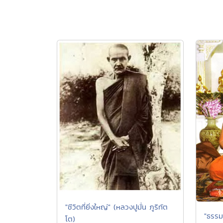
"ชีวิตที่ยิ่งใหญ่" (หลวงปูมั่น ภูริทัต
"ธรรม
โต)