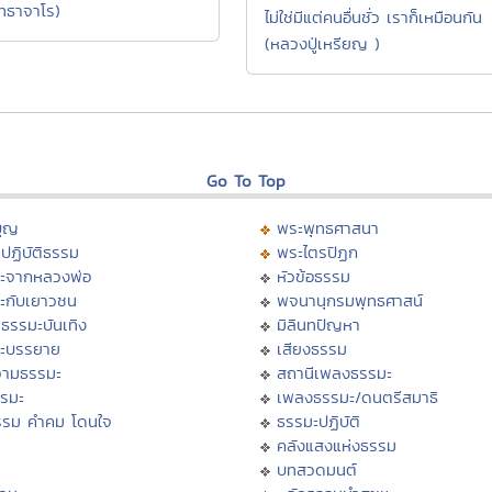
ุทธาจาโร)
ไม่ใช่มีแต่คนอื่นชั่ว เราก็เหมือนกัน
(หลวงปู่เหรียญ )
Go To Top
บุญ
พระพุทธศาสนา
ปฏิบัติธรรม
พระไตรปิฏก
ะจากหลวงพ่อ
หัวข้อธรรม
ะกับเยาวชน
พจนานุกรมพุทธศาสน์
ธรรมะบันเทิง
มิลินทปัญหา
ะบรรยาย
เสียงธรรม
ามธรรมะ
สถานีเพลงธรรมะ
รรมะ
เพลงธรรมะ/ดนตรีสมาธิ
รรม คำคม โดนใจ
ธรรมะปฏิบัติ
ม
คลังแสงแห่งธรรม
บทสวดมนต์