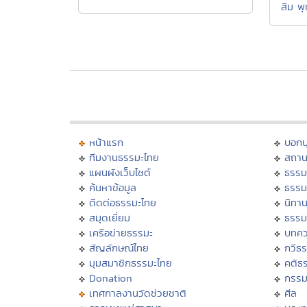
สิม พ
หน้าแรก
บอก
ทีมงานธรรมะไทย
สถาน
แผนผังเว็บไซต์
ธรรม
ค้นหาข้อมูล
ธรรม
ติดต่อธรรมะไทย
นิทาน
สมุดเยี่ยม
ธรรม
เครือข่ายธรรมะ
บทคว
สัญลักษณ์ไทย
กวีธ
มุมสมาชิกธรรมะไทย
คติธ
Donation
กรร
เทศกาลงานวัดช่วยชาติ
ศีล