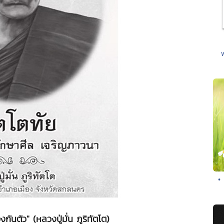
•
กันตัว" (หลวงปู่มั่น ภูริทัตโต)