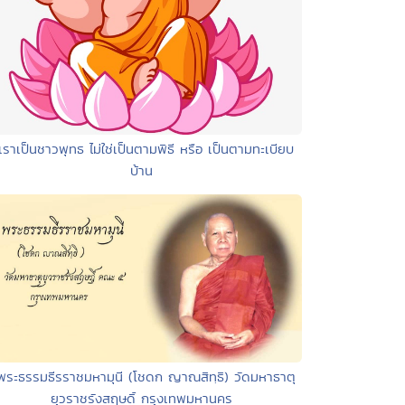
เราเป็นชาวพุทธ ไม่ใช่เป็นตามพิธี หรือ เป็นตามทะเบียบ
บ้าน
พระธรรมธีรราชมหามุนี (โชดก ญาณสิทฺธิ) วัดมหาธาตุ
ยุวราชรังสฤษดิ์ กรุงเทพมหานคร