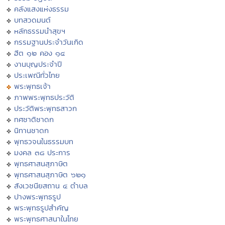
คลังแสงแห่งธรรม
บทสวดมนต์
หลักธรรมนำสุขฯ
กรรมฐานประจำวันเกิด
ฮีต ๑๒ คอง ๑๔
งานบุญประจำปี
ประเพณีทั่วไทย
พระพุทธเจ้า
ภาพพระพุทธประวัติ
ประวัติพระพุทธสาวก
ทศชาติชาดก
นิทานชาดก
พุทธวจนในธรรมบท
มงคล ๓๘ ประการ
พุทธศาสนสุภาษิต
พุทธศาสนสุภาษิต ๖๒๑
สังเวชนียสถาน ๔ ตำบล
ปางพระพุทธรูป
พระพุทธรูปสำคัญ
พระพุทธศาสนาในไทย