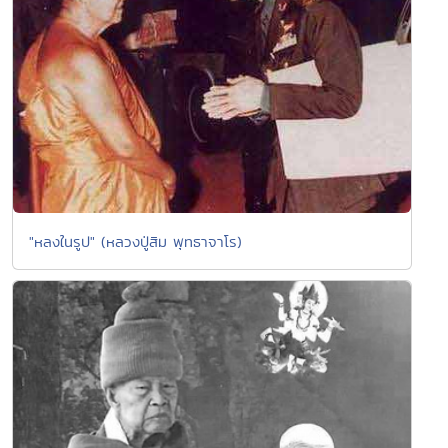
"หลงในรูป" (หลวงปู่สิม พุทธาจาโร)