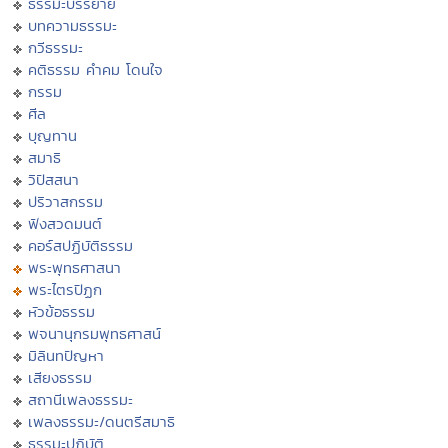
ธรรมะบรรยาย
บทความธรรมะ
กวีธรรมะ
คติธรรม คำคม โดนใจ
กรรม
ศีล
บุญทาน
สมาธิ
วิปัสสนา
ปริวาสกรรม
ฟังสวดมนต์
คอร์สปฏิบัติธรรม
พระพุทธศาสนา
พระไตรปิฏก
หัวข้อธรรม
พจนานุกรมพุทธศาสน์
มิลินทปัญหา
เสียงธรรม
สถานีเพลงธรรมะ
เพลงธรรมะ/ดนตรีสมาธิ
ธรรมะปฏิบัติ