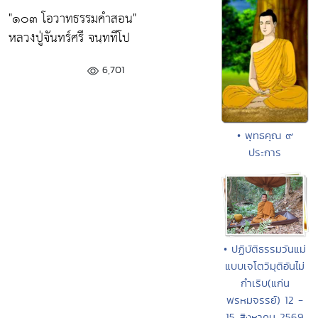
"๑๐๓ โอวาทธรรมคำสอน"
หลวงปู่จันทร์ศรี จนฺททีโป
6,701
• พุทธคุณ ๙
ประการ
• ปฏิบัติธรรมวันแม่
แบบเจโตวิมุติอันไม่
กำเริบ(แก่น
พรหมจรรย์) 12 -
15 สิงหาคม 2569