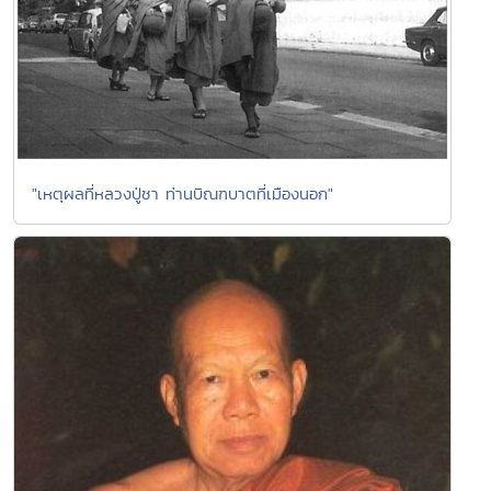
"เหตุผลที่หลวงปู่ชา ท่านบิณฑบาตที่เมืองนอก"