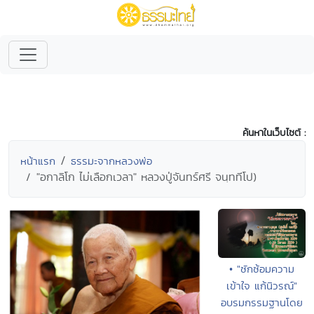
ค้นหาในเว็บไซต์ :
หน้าแรก
ธรรมะจากหลวงพ่อ
"อกาลิโก ไม่เลือกเวลา" หลวงปู่จันทร์ศรี จนฺททีโป)
• "ซักซ้อมความ
เข้าใจ แก้นิวรณ์"
อบรมกรรมฐานโดย