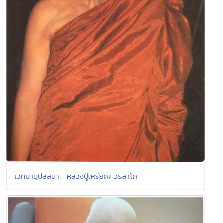
เวทนานุปัสสนา : หลวงปู่เหรียญ วรลาโภ