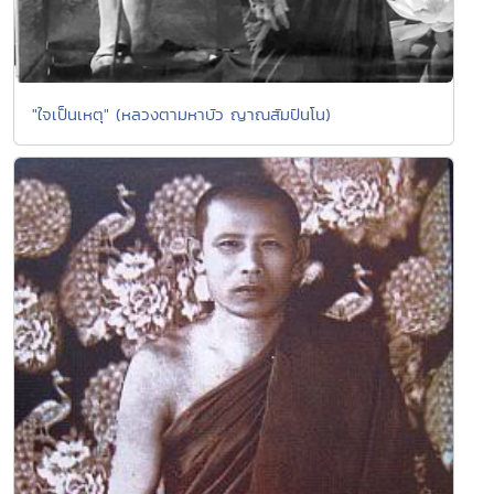
"ใจเป็นเหตุ" (หลวงตามหาบัว ญาณสัมปันโน)