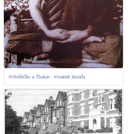
ทำจิตให้เป็น ๑ ไว้เสมอ : ท่านพ่อลี ธัมมธโร