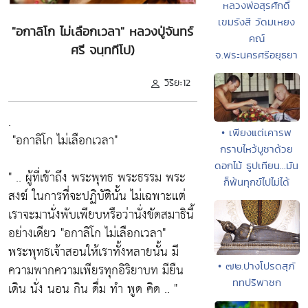
หลวงพ่อสุรศักดิ์
เขมรังสี วัดมเหยง
"อกาลิโก ไม่เลือกเวลา" หลวงปู่จันทร์
คณ์
ศรี จนฺททีโป)
จ.พระนครศรีอยุธยา
วิริยะ12
.
• เพียงแต่เคารพ
"อกาลิโก ไม่เลือกเวลา"
กราบไหว้บูชาด้วย
ดอกไม้ ธูปเทียน...มัน
" .. ผู้ที่เข้าถึง พระพุทธ พระธรรม พระ
ก็พ้นทุกข์ไปไม่ได้
สงฆ์ ในการที่จะปฏิบัตินั้น ไม่เฉพาะแต่
เราจะมานั่งพับเพียบหรือว่านั่งขัดสมาธินี้
อย่างเดียว
"อกาลิโก ไม่เลือกเวลา"
พระพุทธเจ้าสอนให้เราทั้งหลายนั้น มี
• ๗๒.ปางโปรดสุภั
ความพากความเพียรทุกอิริยาบท มียืน
ททปริพาชก
เดิน นั่ง นอน กิน ดื่ม ทำ พูด คิด .. "