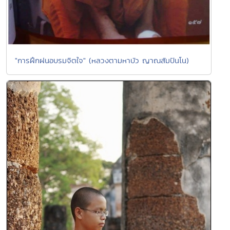
"การฝึกฝนอบรมจิตใจ" (หลวงตามหาบัว ญาณสัมปันโน)