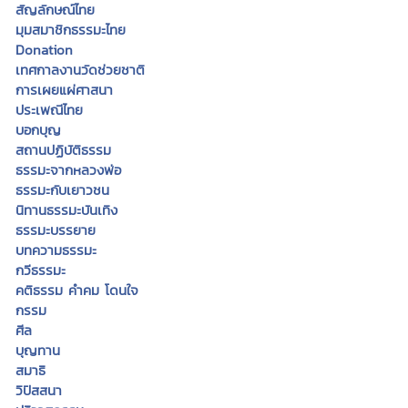
สัญลักษณ์ไทย
มุมสมาชิกธรรมะไทย
Donation
เทศกาลงานวัดช่วยชาติ
การเผยแผ่ศาสนา
ประเพณีไทย
บอกบุญ
สถานปฏิบัติธรรม
ธรรมะจากหลวงพ่อ
ธรรมะกับเยาวชน
นิทานธรรมะบันเทิง
ธรรมะบรรยาย
บทความธรรมะ
กวีธรรมะ
คติธรรม คำคม โดนใจ
กรรม
ศีล
บุญทาน
สมาธิ
วิปัสสนา