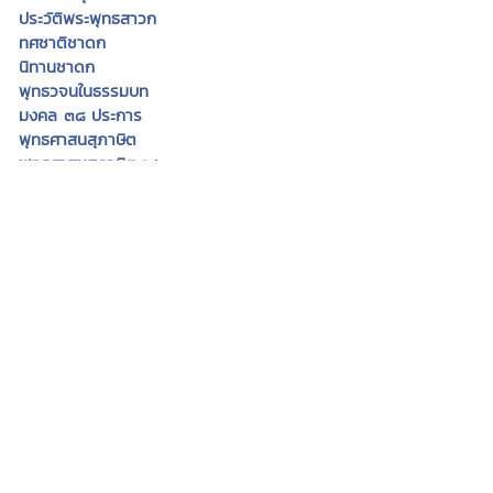
ประวัติพระพุทธสาวก
ทศชาติชาดก
นิทานชาดก
พุทธวจนในธรรมบท
มงคล ๓๘ ประการ
พุทธศาสนสุภาษิต
พุทธศาสนสุภาษิต ๖๒๑
สังเวชนียสถาน ๔ ตำบล
ปางพระพุทธรูป
พระพุทธรูปสำคัญ
พระพุทธศาสนาในไทย
ทำเนียบวัดไทย
พระอารามหลวง
ศาสนพิธี
อุปสมบทพิธี
วันสำคัญทางศาสนา
Eng
ธรรมะไทย