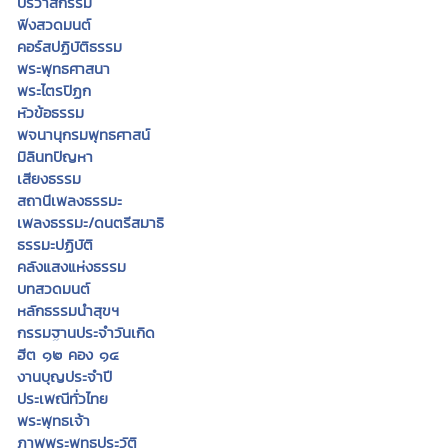
ปริวาสกรรม
ฟังสวดมนต์
คอร์สปฏิบัติธรรม
พระพุทธศาสนา
พระไตรปิฏก
หัวข้อธรรม
พจนานุกรมพุทธศาสน์
มิลินทปัญหา
เสียงธรรม
สถานีเพลงธรรมะ
เพลงธรรมะ/ดนตรีสมาธิ
ธรรมะปฏิบัติ
คลังแสงแห่งธรรม
บทสวดมนต์
หลักธรรมนำสุขฯ
กรรมฐานประจำวันเกิด
ฮีต ๑๒ คอง ๑๔
งานบุญประจำปี
ประเพณีทั่วไทย
พระพุทธเจ้า
ภาพพระพุทธประวัติ