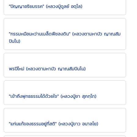
"ปัญญาอริยมรรค" (หลวงปู่ดูลย์ อตุโล)
"กรรมหมือนหว่านเมล็ดพืชลงดิน" (หลวงตามหาบัว ญาณสัม
ปันโน)
พรปีใหม่ (หลวงตามหาบัว ญาณสัมปันโน)
"เข้าถึงพุทธธรรมได้ด้วยใจ" (หลวงปู่ชา สุภทฺโท)
"แก่นแท้ของธรรมอยู่ที่สติ" (หลวงปู่ขาว อนาลโย)