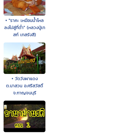
• "ราคะ เหมือนน้ำไหล
ลงไปสู่ที่ต่ำ" (หลวงปู่เท
สก์ เทสรังสี)
• วัดวังผาแดง
ต.นาสวน อ.ศรีสวัสดิ์
จ.กาญจนบุรี