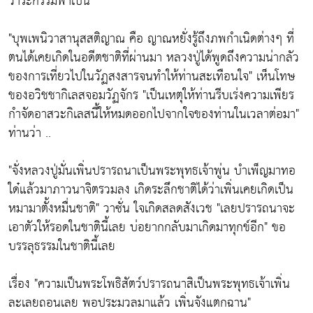
วาระกรรมพาเป็น
"บุพเพนิวาสานุสสติญาณ คือ ญาณหยั่งรู้ถึงภพกำเนิดต่างๆ ที่
ตนได้เคยเกิดในอดีตชาติที่ผ่านมา หลวงปู่ได้พูดถึงความน่ากลัว
ของการเที่ยวไปในวัฏสงสารจนทำให้ท่านสะเทือนใจ" เห็นโทษ
ของอวิชชากิเลสจอมวัฏจักร "เป็นเหตุให้ท่านรีบเร่งความเพียร
กำจัดอาสวะกิเลสนี้ให้หมดออกไปจากใจของท่านในเวลาต่อมา"
ท่านว่า ..
"จั่งหลวงปู่มั่นเพิ่นปรารถนาเป็นพระพุทธเจ้าพู่น บำเพ็ญมาทอ
ใด๋แล้วมาภาวนาจิตรวมลง เกิดระลึกชาติได้ว่าเพิ่นเคยเกิดเป็น
หมามาตั้งหมื่นชาติ" วาซั่น ใจเกิดสลดสังเวช "เลยปรารถนาจะ
เอาตัวให้รอดในชาตินี้เลย บ่อยากกลับมาเกิดมาทุกข์อีก" ขอ
บรรลุธรรมในชาตินี้เลย
เรื่อง "ความเป็นพระโพธิสัตว์ปรารถนาสิเป็นพระพุทธเจ้าเพิ่น
ละเลยถอนเลย พอประมวลมาแล้ว เพิ่นจังแตกฉาน"