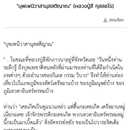
"บุพเพนิวาสานุสสติญาณ" (หลวงปู่ลี กุสลธโร)
ธรรมโฆษ
"บุพเพนิวาสานุสสติญาณ"
" .. ในขณะที่หลวงปู่ลีพักภาวนาอยู่ที่จังหวัดเลย "วันหนึ่งท่าน
ระลึกรู้ ถึงบุพเพชาติหนหลังที่ผ่านมาของท่านที่ได้ถือกำเนิดใน
ภพต่างๆ ด้วยอำนาจของกิเลส กรรม วิบาก" จึงทำให้ท่านท่อง
เที่ยวไปในภพภูมิของสัตว์เดรัจฉานบ้าง ของภูมิมนุษย์บ้าง ของ
ภูมิเทวดาอินทร์พรหมบ้าง
ท่านว่า "เคยเกิดเป็นซูแนวแหล่ว แต่ฮี้นกะเคยเกิด เดรัจฉานหมู่
เนี่ยกะเคย เจ้าจักรพรรดิกะเคยเกิด พวกเทวดาอินทร์พรหมหมู่
นี้กะเป็นมาเบิ้ดแล้ว" สิ่งอัศจรรย์หยัง ของเป็นไปวาระจิตเด๊ะ