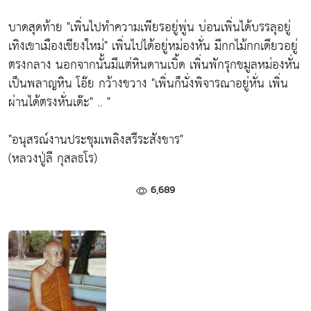
บาดสุดท้าย "เพิ่นไปทำความเพียรอยู่พู่น บ่อนเพิ่นได้บรรลุอยู่
เทิงเขาเมืองเชียงใหม่"
เพิ่นไปได้อยู่หม่องหั่น มีกกไม้กกเดียวอยู่
ตรงกลาง นอกจากนั้นมีแต่หินดานเบิ้ด เพิ่นพักรุกขมูลหม่องหั่น
เป็นพลาญหิน โอ๊ย กว้างขวาง
"เพิ่นก็นั่งพิจารณาอยู่หั่น เพิ่น
ผ่านได้ตรงหั่นเด๊ะ" .. "
"อนุสรณ์งานประชุมเพลิงสรีระสังขาร"
(หลวงปู่ลี กุสลธโร)
6,689