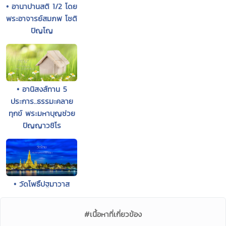
• อานาปานสติ 1/2 โดย
พระอาจารย์สมภพ โชติ
ปัญโญ
• อานิสงส์ทาน 5
ประการ..ธรรมะคลาย
ทุกข์ พระมหาบุญช่วย
ปัญญาวชิโร
• วัดโพธิ์ปฐมาวาส
#เนื้อหาที่เกี่ยวข้อง