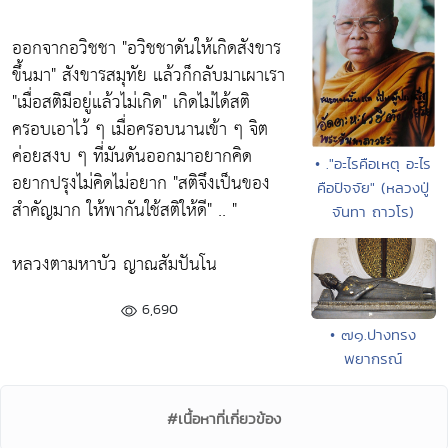
ออกจากอวิชชา
"อวิชชาดันให้เกิดสังขาร
ขึ้นมา"
สังขารสมุทัย แล้วก็กลับมาเผาเรา
"เมื่อสติมีอยู่แล้วไม่เกิด"
เกิดไม่ได้สติ
ครอบเอาไว้ ๆ เมื่อครอบนานเข้า ๆ จิต
ค่อยสงบ ๆ ที่มันดันออกมาอยากคิด
• ."อะไรคือเหตุ อะไร
อยากปรุงไม่คิดไม่อยาก
"สติจึงเป็นของ
คือปัจจัย" (หลวงปู่
สำคัญมาก ให้พากันใช้สติให้ดี"
.. "
จันทา ถาวโร)
หลวงตามหาบัว ญาณสัมปันโน
6,690
• ๗๑.ปางทรง
พยากรณ์
#เนื้อหาที่เกี่ยวข้อง