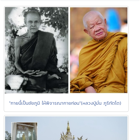
"กายนี้เป็นชัยภูมิ ให้พิจารณากายก่อน"(หลวงปู่มั่น ภูริทัตโต)