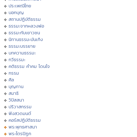
ประเพณีไทย
บอกบุญ
สถานปฏิบัติธรรม
ธรรมะจากหลวงพ่อ
ธรรมะกับเยาวชน
นิทานธรรมะบันเทิง
ธรรมะบรรยาย
บทความธรรมะ
กวีธรรมะ
คติธรรม คำคม โดนใจ
กรรม
ศีล
บุญทาน
สมาธิ
วิปัสสนา
ปริวาสกรรม
ฟังสวดมนต์
คอร์สปฏิบัติธรรม
พระพุทธศาสนา
พระไตรปิฏก