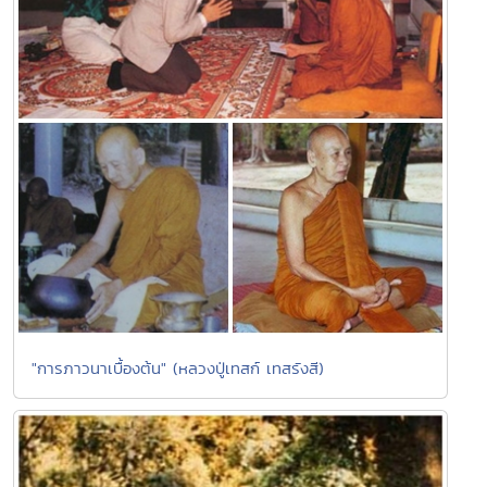
"การภาวนาเบื้องต้น" (หลวงปู่เทสก์ เทสรังสี)