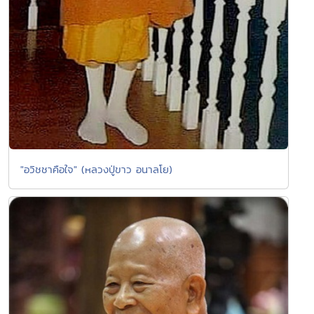
"อวิชชาคือใจ" (หลวงปู่ขาว อนาลโย)