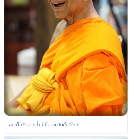
สมเด็จวัดปากน้ำ ให้โอวาทวันขึ้นปีใหม่