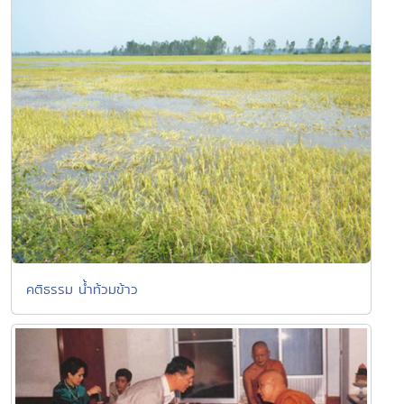
คติธรรม น้ำท้วมข้าว