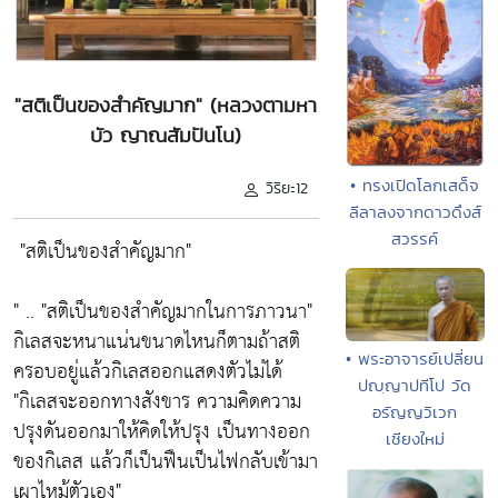
"สติเป็นของสำคัญมาก" (หลวงตามหา
บัว ญาณสัมปันโน)
• ทรงเปิดโลกเสด็จ
วิริยะ12
ลีลาลงจากดาวดึงส์
สวรรค์
"สติเป็นของสำคัญมาก"
" ..
"สติเป็นของสำคัญมากในการภาวนา"
กิเลสจะหนาแน่นขนาดไหนก็ตามถ้าสติ
• พระอาจารย์เปลี่ยน
ครอบอยู่แล้วกิเลสออกแสดงตัวไม่ได้
ปญฺญาปทีโป วัด
"กิเลสจะออกทางสังขาร ความคิดความ
อรัญญวิเวก
ปรุงดันออกมาให้คิดให้ปรุง เป็นทางออก
เชียงใหม่
ของกิเลส แล้วก็เป็นฟืนเป็นไฟกลับเข้ามา
เผาไหม้ตัวเอง"