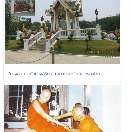
"นางอุตตรากับนางสิริมา" (หลวงปู่เหรียญ วรลาโภ)