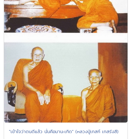
"เข้าใจว่าตนดีแล้ว นั่นคือมานะเกิด" (หลวงปู่เทสก์ เทสรังสี)