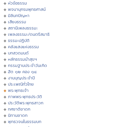
หัวข้อธรรม
พจนานุกรมพุทธศาสน์
มิลินทปัญหา
เสียงธรรม
สถานีเพลงธรรมะ
เพลงธรรมะ/ดนตรีสมาธิ
ธรรมะปฏิบัติ
คลังแสงแห่งธรรม
บทสวดมนต์
หลักธรรมนำสุขฯ
กรรมฐานประจำวันเกิด
ฮีต ๑๒ คอง ๑๔
งานบุญประจำปี
ประเพณีทั่วไทย
พระพุทธเจ้า
ภาพพระพุทธประวัติ
ประวัติพระพุทธสาวก
ทศชาติชาดก
นิทานชาดก
พุทธวจนในธรรมบท