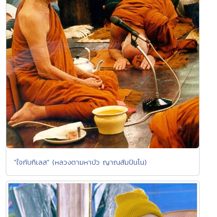
"ใจกับกิเลส" (หลวงตามหาบัว ญาณสัมปันโน)