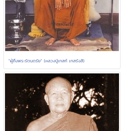
"ผู้ถึงพระรัตนตรัย" (หลวงปู่เทสก์ เทสรังสี)