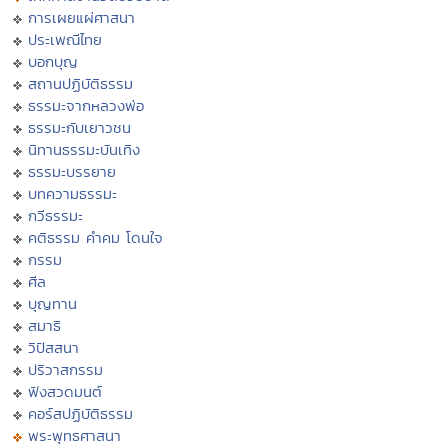
การเผยแผ่ศาสนา
ประเพณีไทย
บอกบุญ
สถานปฏิบัติธรรม
ธรรมะจากหลวงพ่อ
ธรรมะกับเยาวชน
นิทานธรรมะบันเทิง
ธรรมะบรรยาย
บทความธรรมะ
กวีธรรมะ
คติธรรม คำคม โดนใจ
กรรม
ศีล
บุญทาน
สมาธิ
วิปัสสนา
ปริวาสกรรม
ฟังสวดมนต์
คอร์สปฏิบัติธรรม
พระพุทธศาสนา