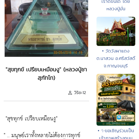
เราดีขึ้นได้ โดย
หลวงปู่มั่น
• วัดวังผาแดง
ต.นาสวน อ.ศรีสวัสดิ์
จ.กาญจนบุรี
"สุขทุกข์ เปรียบเหมือนงู" (หลวงปู่ชา
สุภัทโท)
วิริยะ12
"สุขทุกข์ เปรียบเหมือนงู"
• ✨ขอเชิญร่วมเป็น
" .. มนุษย์เราทั้งหลายไม่ต้องการทุกข์
เจ้าภาพสร้างถนน