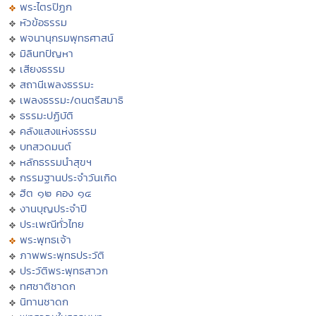
พระไตรปิฏก
หัวข้อธรรม
พจนานุกรมพุทธศาสน์
มิลินทปัญหา
เสียงธรรม
สถานีเพลงธรรมะ
เพลงธรรมะ/ดนตรีสมาธิ
ธรรมะปฏิบัติ
คลังแสงแห่งธรรม
บทสวดมนต์
หลักธรรมนำสุขฯ
กรรมฐานประจำวันเกิด
ฮีต ๑๒ คอง ๑๔
งานบุญประจำปี
ประเพณีทั่วไทย
พระพุทธเจ้า
ภาพพระพุทธประวัติ
ประวัติพระพุทธสาวก
ทศชาติชาดก
นิทานชาดก