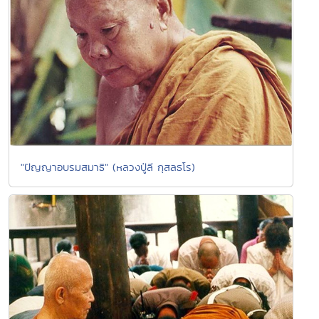
"ปัญญาอบรมสมาธิ" (หลวงปู่ลี กุสลธโร)