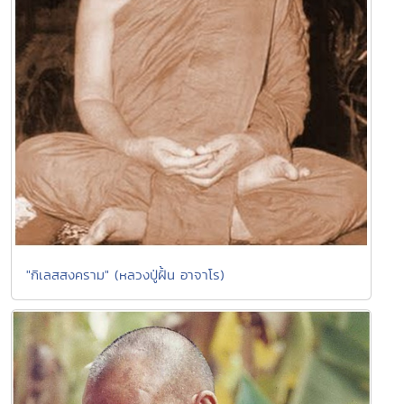
"กิเลสสงคราม" (หลวงปู่ฝั้น อาจาโร)