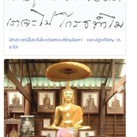
นักปราชญ์ไม่หวั่นไหวต่อสรรเสริญนินทา : หลวงปู่เหรียญ วร
ลาโภ