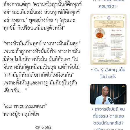
ต้องการแต่สุข
"ความจริงสุขนั้นก็คือทุกข์
คอนกรีต✨
อย่างละเอียดนั่นเอง ส่วนทุกข์ก็คือทุกข์
อย่างหยาบ"
พูดอย่างง่าย ๆ
"สุขและ
ทุกข์นี้ ก็เปรียบเสมือนงูตัวหนึ่ง"
"ทางหัวมันเป็นทุกข์ ทางหางมันเป็นสุข"
เพราะถ้าลูบทางหัวมันมีพิษ ทางปากมัน
มีพิษ ไปใกล้ทางหัวมัน มันก็กัดเอา
"ไป
จับหางมันก็ดูเหมือนเป็นสุข แต่ถ้าจับไม่
• รับ รู้ สังเกตุ เห็น
วาง มันก็หันกลับมากัดได้เหมือนกัน"
ไม่ทำอะไร
เพราะทั้งหัวงูและหางงู มันก็อยู่ในงูตัว
เดียวกัน .. "
"๔๘ พระธรรมเทศนา"
• อาจารย์เบียร์ คน
หลวงปู่ชา สุภัทโท
ตื่นธรรม ตายเลย
ตอนนี้ดับทุกข์ได้?
6,692
แน่ใจนะว่าจบ ตก