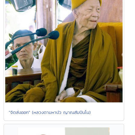
"จิตส่งออก" (หลวงตามหาบัว ญาณสัมปันโน)