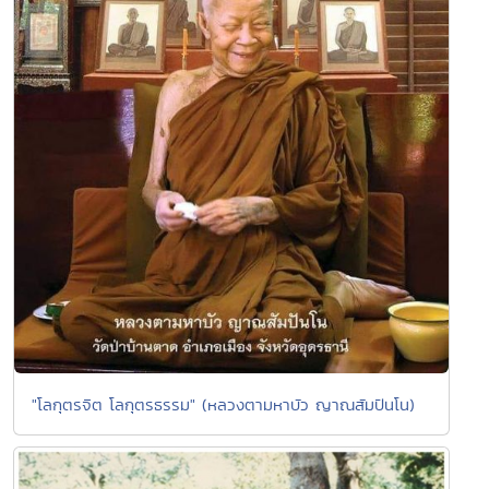
"โลกุตรจิต โลกุตรธรรม" (หลวงตามหาบัว ญาณสัมปันโน)