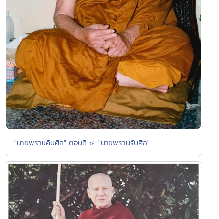
"นายพรานคืนศีล" ตอนที่ ๔. "นายพรานรับศีล"