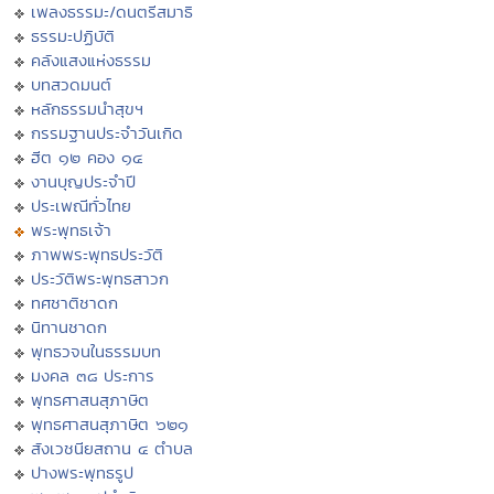
เพลงธรรมะ/ดนตรีสมาธิ
ธรรมะปฏิบัติ
คลังแสงแห่งธรรม
บทสวดมนต์
หลักธรรมนำสุขฯ
กรรมฐานประจำวันเกิด
ฮีต ๑๒ คอง ๑๔
งานบุญประจำปี
ประเพณีทั่วไทย
พระพุทธเจ้า
ภาพพระพุทธประวัติ
ประวัติพระพุทธสาวก
ทศชาติชาดก
นิทานชาดก
พุทธวจนในธรรมบท
มงคล ๓๘ ประการ
พุทธศาสนสุภาษิต
พุทธศาสนสุภาษิต ๖๒๑
สังเวชนียสถาน ๔ ตำบล
ปางพระพุทธรูป