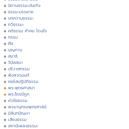
นิทานธรรมะบันเทิง
ธรรมะบรรยาย
บทความธรรมะ
กวีธรรมะ
คติธรรม คำคม โดนใจ
กรรม
ศีล
บุญทาน
สมาธิ
วิปัสสนา
ปริวาสกรรม
ฟังสวดมนต์
คอร์สปฏิบัติธรรม
พระพุทธศาสนา
พระไตรปิฏก
หัวข้อธรรม
พจนานุกรมพุทธศาสน์
มิลินทปัญหา
เสียงธรรม
สถานีเพลงธรรมะ