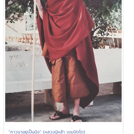
"ภาวนาอยู่เป็นนิจ" (หลวงปู่หล้า เขมปัตโต)