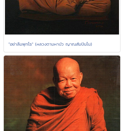
"อย่าลืมพุทโธ" (หลวงตามหาบัว ญาณสัมปันโน)