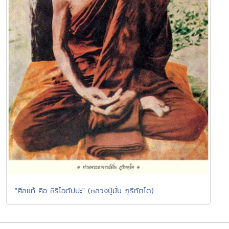
"ศีลแท้ คือ หิริโอตัปปะ" (หลวงปู่มั่น ภูริทัตโต)