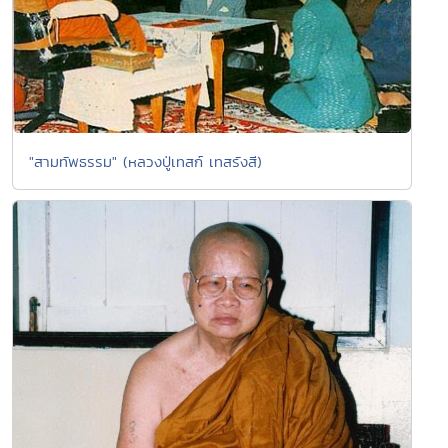
"สามทัพธรรม" (หลวงปู่เทสก์ เทสรังสี)