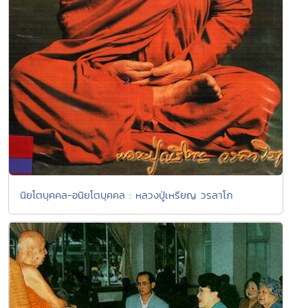
นิยโตบุคคล-อนิยโตบุคคล : หลวงปู่เหรียญ วรลาโภ