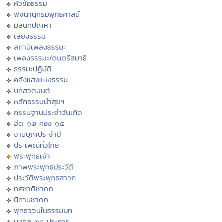
หัวข้อธรรม
พจนานุกรมพุทธศาสน์
มิลินทปัญหา
เสียงธรรม
สถานีเพลงธรรมะ
เพลงธรรมะ/ดนตรีสมาธิ
ธรรมะปฏิบัติ
คลังแสงแห่งธรรม
บทสวดมนต์
หลักธรรมนำสุขฯ
กรรมฐานประจำวันเกิด
ฮีต ๑๒ คอง ๑๔
งานบุญประจำปี
ประเพณีทั่วไทย
พระพุทธเจ้า
ภาพพระพุทธประวัติ
ประวัติพระพุทธสาวก
ทศชาติชาดก
นิทานชาดก
พุทธวจนในธรรมบท
มงคล ๓๘ ประการ