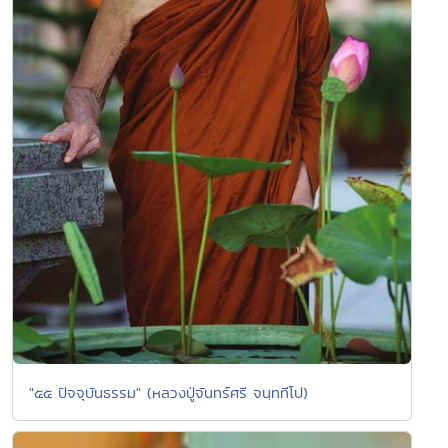
"๕๕ ปัจจุบันธรรม" (หลวงปู่จันทร์ศรี จนฺททีโป)