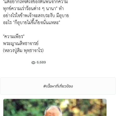
"แต่อยากให้จิตใจของตนพ้นจากความ
ทุกข์ความเร่าร้อนต่าง ๆ นานา" ทำ
อย่างไรใจข้าพเจ้าจะสงบระงับ มีอุบาย
อะไร "ก็อุบายไม่ขี้เกียจนั่นแหละ"
"ความเพียร"
พระญาณสิทธาจารย์
(หลวงปู่สิม พุทฺธาจาโร)
6,689
#เนื้อหาที่เกี่ยวข้อง