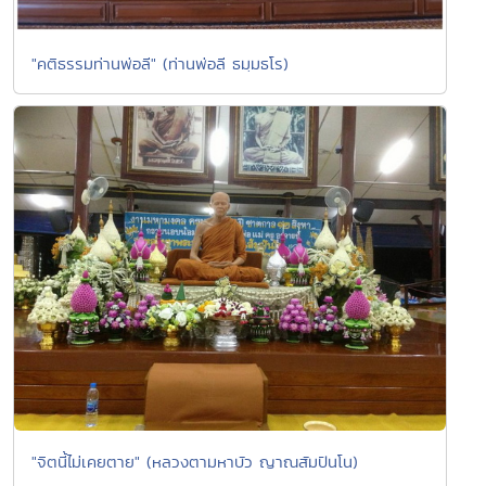
"คติธรรมท่านพ่อลี" (ท่านพ่อลี ธมฺมธโร)
"จิตนี้ไม่เคยตาย" (หลวงตามหาบัว ญาณสัมปันโน)