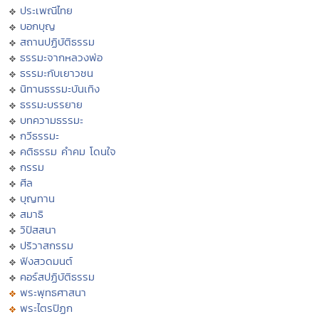
ประเพณีไทย
บอกบุญ
สถานปฏิบัติธรรม
ธรรมะจากหลวงพ่อ
ธรรมะกับเยาวชน
นิทานธรรมะบันเทิง
ธรรมะบรรยาย
บทความธรรมะ
กวีธรรมะ
คติธรรม คำคม โดนใจ
กรรม
ศีล
บุญทาน
สมาธิ
วิปัสสนา
ปริวาสกรรม
ฟังสวดมนต์
คอร์สปฏิบัติธรรม
พระพุทธศาสนา
พระไตรปิฏก