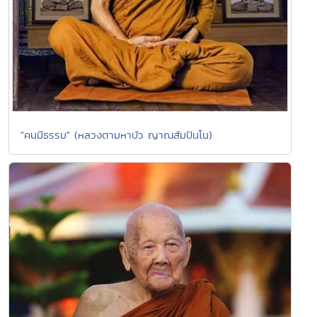
"คนมีธรรม" (หลวงตามหาบัว ญาณสัมปันโน)