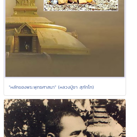
"หลักของพระพุทธศาสนา" (หลวงปู่ชา สุภัทโท)