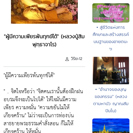
• สู่ชีวิตแห่งการ
ศึกษาและสร้างสรรค์
"ผู้มีความเพียรพ้นทุกข์ได้" (หลวงปู่สิม
บนฐานของอายตนะ
พุทฺธาจาโร)
๖
วิริยะ12
"ผู้มีความเพียรพ้นทุกข์ได้"
• "อำนาจของบุญ
" .. จิตใจหรือว่า "จิตคนเรานั้นต้องฝึกฝน
ของกรรม" (หลวง
อบรมจึงจะเป็นไปได้" ให้ใจมันมีความ
ตามหาบัว ญาณสัม
เพียร ความหมั่น "ความขยันไม่ให้
ปันโน)
เกียจคร้าน" ไม่ว่าจะเป็นการท่องบ่น
สาธยายพระธรรมคำสั่งสอน ก็ไม่ให้
เกียจคร้าน ให้หมั่น