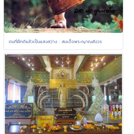
ตนที่ฝึกดีแล้วเป็นแสงสว่าง : สมเด็จพระญาณสังวร