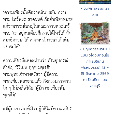
• วัดพิศาลรัญญา
"ความเพียรนั้นคือว่าหมั่น" ขยัน กราบ
วาส
พระ ไหว้พระ สวดมนต์ ก็อย่าเพียงหมาย
แต่ว่ามารวมในหมู่ในคณะกราบพระไหว้
พระ "เราอยู่คนเดียวก็กราบได้ไหว้ได้ นั่ง
สมาธิภาวนาได้ สวดมนต์ภาวนาได้ เดิน
จงกรมได้"
• ปฏิบัติธรรมวันแม่
แบบเจโตวิมุติอันไม่
ความเพียรนี่แหละท่านว่า เป็นอุปกรณ์
กำเริบ(แก่น
สำคัญ "วิริเยน ทุกฺข มจฺเจติ"
พรหมจรรย์) 12 -
พระพุทธเจ้าทรงตรัสว่า ผู้มีความ
15 สิงหาคม 2569
ณ ปัณฑิตารมย์
พากเพียรพยายามแล้ว กิจกรรมการงาน
สระบุรี
ใด ๆ ไม่เหลือวิสัย "ผู้มีความเพียรพ้น
ทุกข์ได้"
แต่ผู้มาภาวนาตั้งใจปฏิบัติไม่มีความเพียร