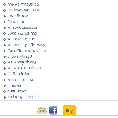
ภาพพระพุทธประวัติ
ประวัติพระพุทธสาวก
ทศชาติชาดก
นิทานชาดก
พุทธวจนในธรรมบท
มงคล ๓๘ ประการ
พุทธศาสนสุภาษิต
พุทธศาสนสุภาษิต ๖๒๑
สังเวชนียสถาน ๔ ตำบล
ปางพระพุทธรูป
พระพุทธรูปสำคัญ
พระพุทธศาสนาในไทย
ทำเนียบวัดไทย
พระอารามหลวง
ศาสนพิธี
อุปสมบทพิธี
วันสำคัญทางศาสนา
Eng