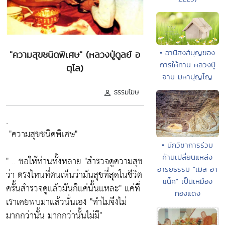
• อานิสงส์บุญของ
"ความสุขชนิดพิเศษ" (หลวงปู่ดูลย์ อ
การให้ทาน หลวงปู่
ตุโล)
จาม มหาปุญโญ
ธรรมโฆษ
.
"ความสุขชนิดพิเศษ"
• นักวิชาการร่วม
ค้านเปลี่ยนแหล่ง
" .. ขอให้ท่านทั้งหลาย
"สำรวจดูความสุข
อารยธรรม "เมส อา
ว่า ตรงไหนที่ตนเห็นว่ามันสุขที่สุดในชีวิต
แน็ค" เป็นเหมือง
ครั้นสำรวจดูแล้วมันก็แค่นั้นแหละ"
แค่ที่
ทองแดง
เราเคยพบมาแล้วนั่นเอง
"ทำไมจึงไม่
มากกว่านั้น มากกว่านั้นไม่มี"