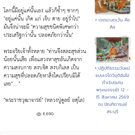
โลกนี้มีอยู่แค่นั้นเอง แล้วก็ซ้ำๆ ซากๆ
"อยู่แค่นั้น เกิด แก่ เจ็บ ตาย อยู่ร่ำไป"
• เจตนางดเว้น คือ
มันจึงน่าจะมี
"ความสุขชนิดพิเศษกว่า
ศีล
ประเสริฐกว่านั้น ปลอดภัยกว่านั้น"
พระอริยเจ้าทั้งหลาย
"ท่านจึงสละสุขส่วน
น้อยนั้นเสีย เพื่อแสวงหาสุขอันเกิดจาก
ความสงบกาย สงบจิต สงบกิเลส เป็น
• ปฏิบัติธรรมวันแม่
ความสุขที่ปลอดภัยหาสิ่งใดเปรียบมิได้
แบบเจโตวิมุติอันไม่
เลย"
.. "
กำเริบ(แก่น
พรหมจรรย์) 12 -
15 สิงหาคม 2569
"พระราชวุฒาจารย์" (หลวงปู่ดูลย์ อตุโล)
ณ ปัณฑิตารมย์
สระบุรี
6,690