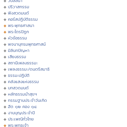
วิปัสสนา
ปริวาสกรรม
ฟังสวดมนต์
คอร์สปฏิบัติธรรม
พระพุทธศาสนา
พระไตรปิฏก
หัวข้อธรรม
พจนานุกรมพุทธศาสน์
มิลินทปัญหา
เสียงธรรม
สถานีเพลงธรรมะ
เพลงธรรมะ/ดนตรีสมาธิ
ธรรมะปฏิบัติ
คลังแสงแห่งธรรม
บทสวดมนต์
หลักธรรมนำสุขฯ
กรรมฐานประจำวันเกิด
ฮีต ๑๒ คอง ๑๔
งานบุญประจำปี
ประเพณีทั่วไทย
พระพุทธเจ้า