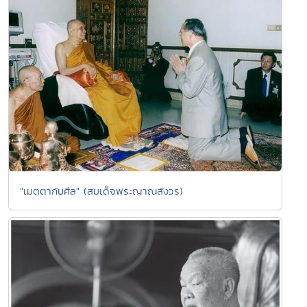
"เมตตากับศีล" (สมเด็จพระญาณสังวร)