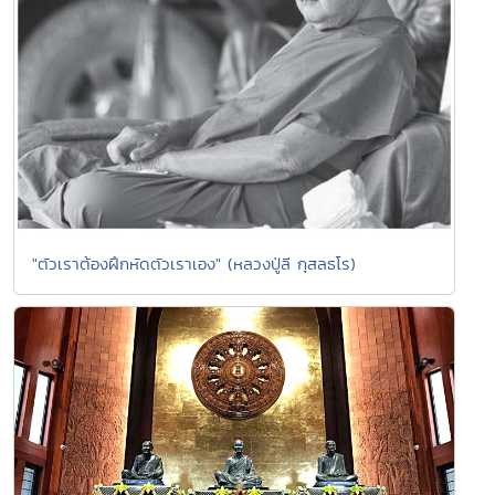
"ตัวเราต้องฝึกหัดตัวเราเอง" (หลวงปู่ลี กุสลธโร)