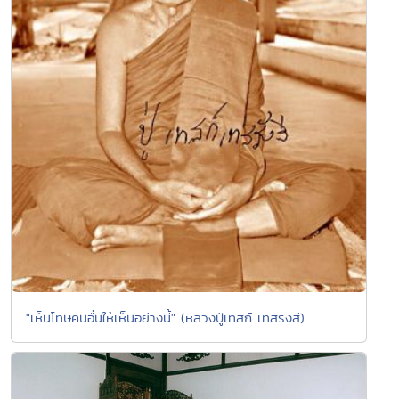
"เห็นโทษคนอื่นให้เห็นอย่างนี้" (หลวงปู่เทสก์ เทสรังสี)