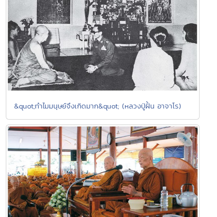
&quot;ทำไมมนุษย์จึงเกิดมาก&quot; (หลวงปู่ฝั้น อาจาโร)