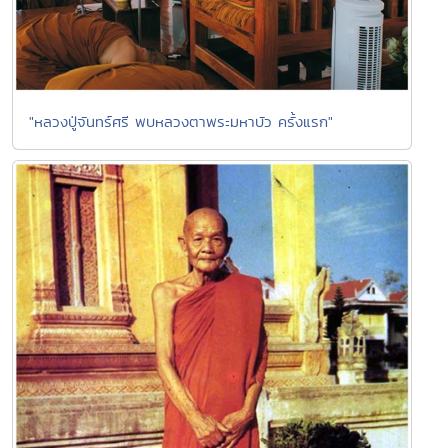
"หลวงปู่จันทร์ศรี พบหลวงตาพระมหาบัว ครั้งแรก"