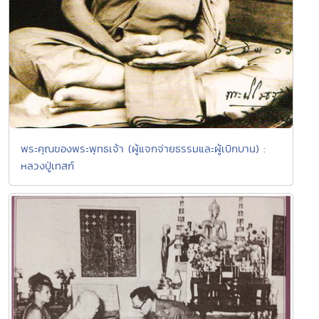
พระคุณของพระพุทธเจ้า (ผู้แจกจ่ายธรรมและผู้เบิกบาน) :
หลวงปู่เทสก์