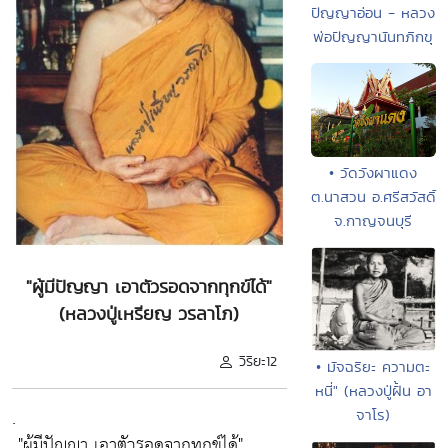
ปัญญาอ่อน - หลวง
พ่อปัญญานันทภิกขุ
• วัดวังผาแดง
ต.นาสวน อ.ศรีสวัสดิ์
จ.กาญจนบุรี
"ผู้มีปัญญา เอาตัวรอดจากทุกข์ได้"
(หลวงปู่เหรียญ วรลาโภ)
วิริยะ12
• มัจฉริยะ ความตะ
หนี่" (หลวงปู่ฝั้น อา
.
จาโร)
"ผู้มีปัญญา เอาตัวรอดจากทุกข์ได้"