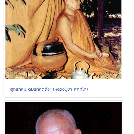
"สูดแก้ลม ดมแก้คิดถึง" (หลวงปู่ชา สุภทฺโท)