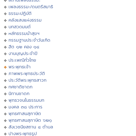
เพลงธรรมะ/ดนตรีสมาธิ
ธรรมะปฏิบัติ
คลังแสงแห่งธรรม
บทสวดมนต์
หลักธรรมนำสุขฯ
กรรมฐานประจำวันเกิด
ฮีต ๑๒ คอง ๑๔
งานบุญประจำปี
ประเพณีทั่วไทย
พระพุทธเจ้า
ภาพพระพุทธประวัติ
ประวัติพระพุทธสาวก
ทศชาติชาดก
นิทานชาดก
พุทธวจนในธรรมบท
มงคล ๓๘ ประการ
พุทธศาสนสุภาษิต
พุทธศาสนสุภาษิต ๖๒๑
สังเวชนียสถาน ๔ ตำบล
ปางพระพุทธรูป