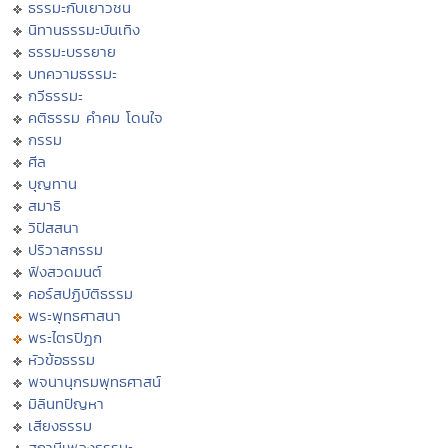
ธรรมะกับเยาวชน
นิทานธรรมะบันเทิง
ธรรมะบรรยาย
บทความธรรมะ
กวีธรรมะ
คติธรรม คำคม โดนใจ
กรรม
ศีล
บุญทาน
สมาธิ
วิปัสสนา
ปริวาสกรรม
ฟังสวดมนต์
คอร์สปฏิบัติธรรม
พระพุทธศาสนา
พระไตรปิฏก
หัวข้อธรรม
พจนานุกรมพุทธศาสน์
มิลินทปัญหา
เสียงธรรม
สถานีเพลงธรรมะ