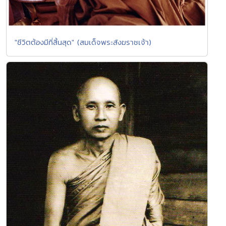
"ชีวิตต้องมีที่สิ้นสุด" (สมเด็จพระสังฆราชเจ้า)