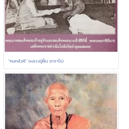
"คนกลัวผี" (หลวงปู่ฝั้น อาจาโร)