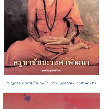
"บุญกุศล ติดตามข้ามภพข้ามชาติ" (ครูบาชัยยะวงศาพัฒนา)