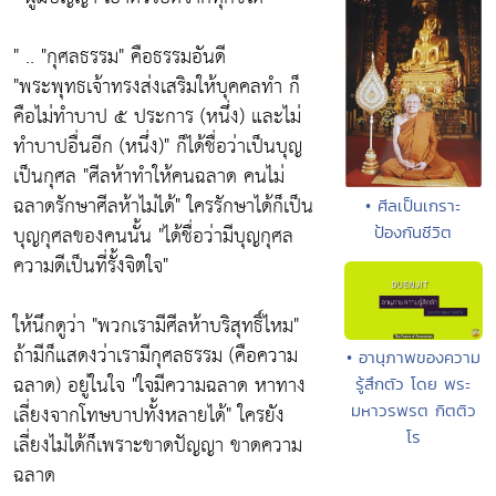
" ..
"กุศลธรรม"
คือธรรมอันดี
"พระพุทธเจ้าทรงส่งเสริมให้บุคคลทำ ก็
คือไม่ทำบาป ๕ ประการ (หนึ่ง) และไม่
ทำบาปอื่นอีก (หนึ่ง)"
ก็ได้ชื่อว่าเป็นบุญ
เป็นกุศล
"ศีลห้าทำให้คนฉลาด คนไม่
ฉลาดรักษาศีลห้าไม่ได้"
ใครรักษาได้ก็เป็น
• ศีลเป็นเกราะ
บุญกุศลของคนนั้น
"ได้ชื่อว่ามีบุญกุศล
ป้องกันชีวิต
ความดีเป็นที่รั้งจิตใจ"
ให้นึกดูว่า
"พวกเรามีศีลห้าบริสุทธิ์ไหม"
ถ้ามีก็แสดงว่าเรามีกุศลธรรม (คือความ
• อานุภาพของความ
ฉลาด) อยู่ในใจ
"ใจมีความฉลาด หาทาง
รู้สึกตัว โดย พระ
เลี่ยงจากโทษบาปทั้งหลายได้"
ใครยัง
มหาวรพรต กิตติว
โร
เลี่ยงไม่ได้ก็เพราะขาดปัญญา ขาดความ
ฉลาด