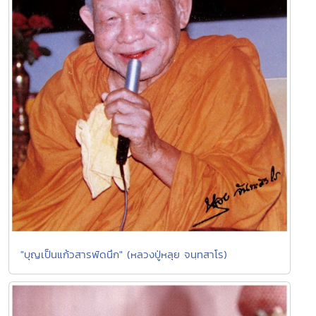
"บุญเป็นแก้วสารพัดนึก" (หลวงปู่หลุย จนฺทสาโร)