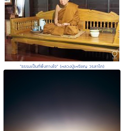
"ธรรมเป็นที่พึ่งทางใจ" (หลวงปู่เหรียญ วรลาโภ)