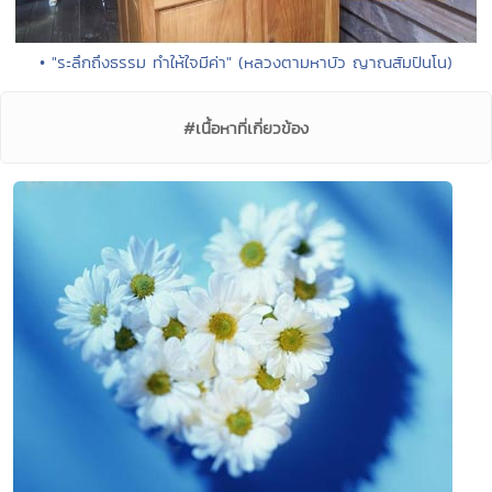
• "ระลึกถึงธรรม ทำให้ใจมีค่า" (หลวงตามหาบัว ญาณสัมปันโน)
#เนื้อหาที่เกี่ยวข้อง