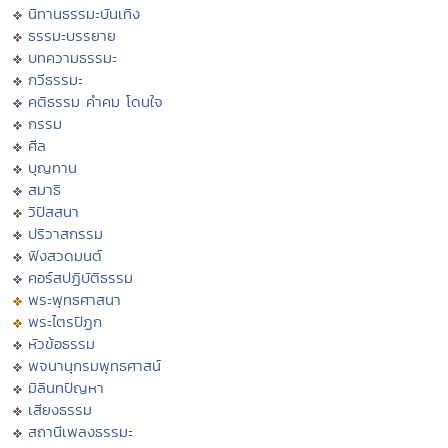
นิทานธรรมะบันเทิง
ธรรมะบรรยาย
บทความธรรมะ
กวีธรรมะ
คติธรรม คำคม โดนใจ
กรรม
ศีล
บุญทาน
สมาธิ
วิปัสสนา
ปริวาสกรรม
ฟังสวดมนต์
คอร์สปฏิบัติธรรม
พระพุทธศาสนา
พระไตรปิฏก
หัวข้อธรรม
พจนานุกรมพุทธศาสน์
มิลินทปัญหา
เสียงธรรม
สถานีเพลงธรรมะ