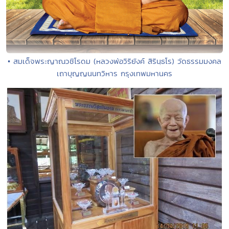
• สมเด็จพระญาณวชิโรดม (หลวงพ่อวิริยังค์ สิรินฺธโร) วัดธรรมมงคล
เถาบุญญนนทวิหาร กรุงเทพมหานคร