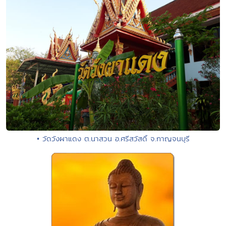
• วัดวังผาแดง ต.นาสวน อ.ศรีสวัสดิ์ จ.กาญจนบุรี