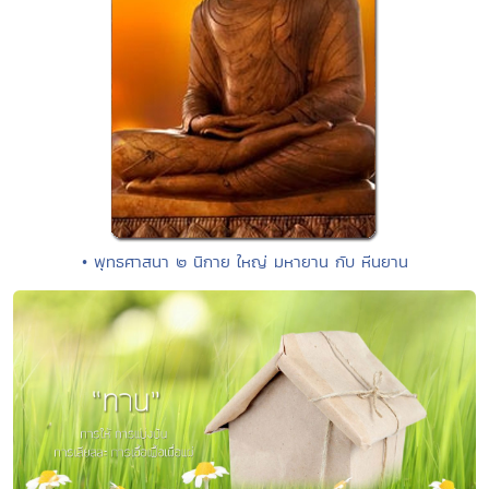
• พุทธศาสนา ๒ นิกาย ใหญ่ มหายาน กับ หีนยาน