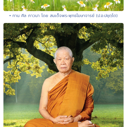
• ทาน ศีล ภาวนา โดย สมเด็จพระพุทธโฆษาจารย์ (ป.อ.ปยุตฺโต)