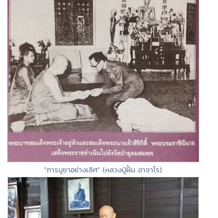
"การบูชาอย่างเลิศ" (หลวงปู่ฝั้น อาจาโร)