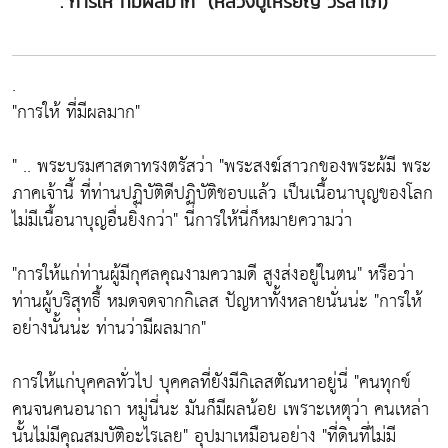
."การให้ ที่มีผลมาก" (หลวงปู่เหรียญ วรลาโภ)
.
"การให้ ที่มีผลมาก"
" .. พระบรมศาสดาทรงตรัสว่า "พระสงฆ์สาวกของพระผ้มี พระ
ภาคเจ้านี้ ที่ท่านปฏิบัติดีปฏิบัติชอบแล้ว เป็นเนื้อนาบุญของโลก
ไม่มีเนื้อนาบุญอื่นยิ่งกว่า" นี่การให้นี่ก็หมายความว่า
"การให้แก่ท่านผู้มีกุศลคุณงามความดี สูงส่งอยู่ในตน" หรือว่า
ท่านผู้บริสุทธื้ หมดจดจากกิเลส ปัญหาทั้งหลายนั่นน่ะ "การให้
อย่างนั้นน่ะ ท่านว่ามีผลมาก"
การให้แก่บุคคลทั่วไป บุคคลที่ยังมีกิเลสตัณหาอยู่นี่ "คนทุกข์
คนจนคนอนาถา หมู่นี่นะ มันก็มีผลน้อย เพราะเหตุว่า คนเหล่า
นั้นไม่มีคุณสมบัติอะไรเลย" อุปมาเหมือนอย่าง "ที่ดินที่ไม่มี