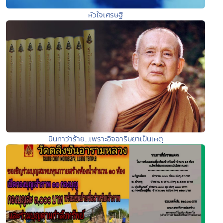
หัวใจเศรษฐี
นินทาว่าร้าย...เพราะอิจฉาริษยาเป็นเหตุ