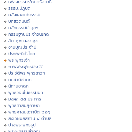
เพลงธรรมะ/ดนตรีสมาธิ
ธรรมะปฏิบัติ
คลังแสงแห่งธรรม
บทสวดมนต์
หลักธรรมนำสุขฯ
กรรมฐานประจำวันเกิด
ฮีต ๑๒ คอง ๑๔
งานบุญประจำปี
ประเพณีทั่วไทย
พระพุทธเจ้า
ภาพพระพุทธประวัติ
ประวัติพระพุทธสาวก
ทศชาติชาดก
นิทานชาดก
พุทธวจนในธรรมบท
มงคล ๓๘ ประการ
พุทธศาสนสุภาษิต
พุทธศาสนสุภาษิต ๖๒๑
สังเวชนียสถาน ๔ ตำบล
ปางพระพุทธรูป
พระพุทธรูปสำคัญ