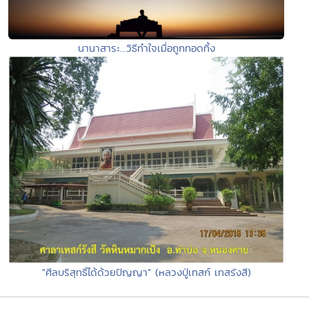
นานาสาระ...วิธีทำใจเมื่อถูกทอดทิ้ง
"ศีลบริสุทธิ์ได้ด้วยปัญญา" (หลวงปู่เทสก์ เทสรังสี)