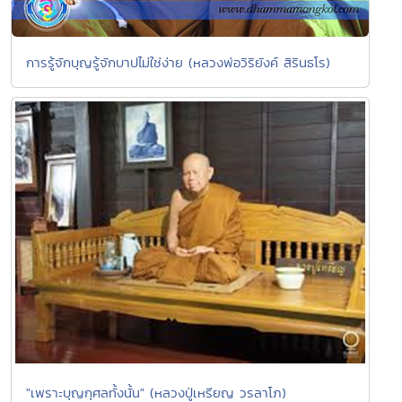
การรู้จักบุญรู้จักบาปไม่ใช่ง่าย (หลวงพ่อวิริยังค์ สิรินธโร)
"เพราะบุญกุศลทั้งนั้น" (หลวงปู่เหรียญ วรลาโภ)