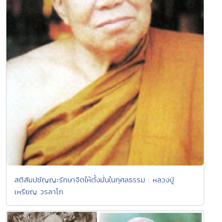
สติสัมปชัญญะรักษาจิตให้ตั้งมั่นในกุศลธรรม : หลวงปู่
เหรียญ วรลาโภ