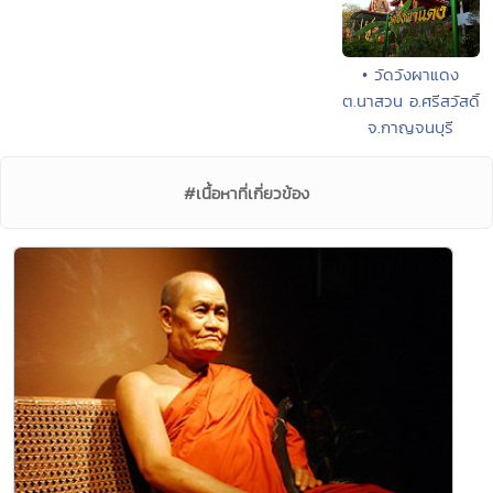
• วัดวังผาแดง
ต.นาสวน อ.ศรีสวัสดิ์
จ.กาญจนบุรี
#เนื้อหาที่เกี่ยวข้อง