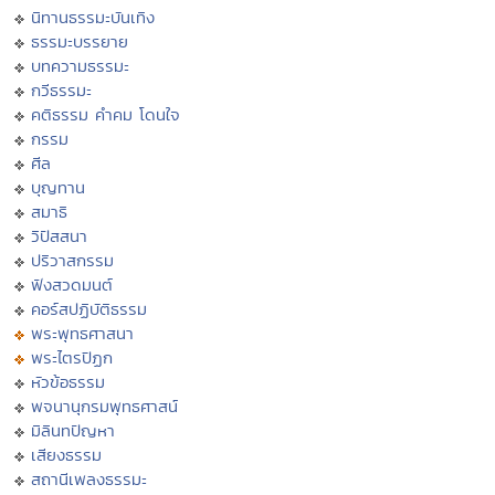
นิทานธรรมะบันเทิง
ธรรมะบรรยาย
บทความธรรมะ
กวีธรรมะ
คติธรรม คำคม โดนใจ
กรรม
ศีล
บุญทาน
สมาธิ
วิปัสสนา
ปริวาสกรรม
ฟังสวดมนต์
คอร์สปฏิบัติธรรม
พระพุทธศาสนา
พระไตรปิฏก
หัวข้อธรรม
พจนานุกรมพุทธศาสน์
มิลินทปัญหา
เสียงธรรม
สถานีเพลงธรรมะ