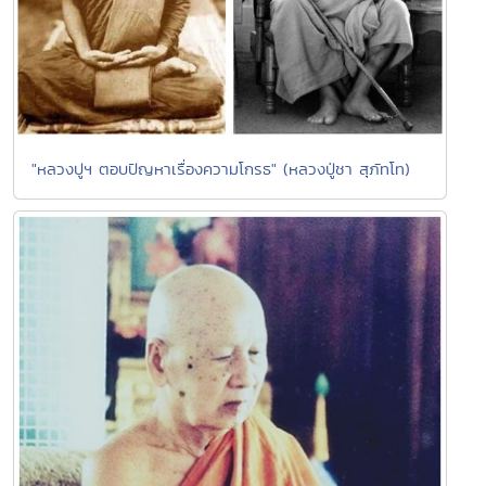
"หลวงปูฯ ตอบปัญหาเรื่องความโกรธ" (หลวงปู่ชา สุภัทโท)