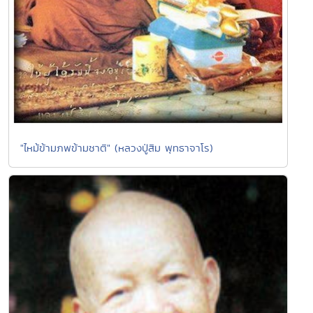
"ไหม้ข้ามภพข้ามชาติ" (หลวงปู่สิม พุทธาจาโร)