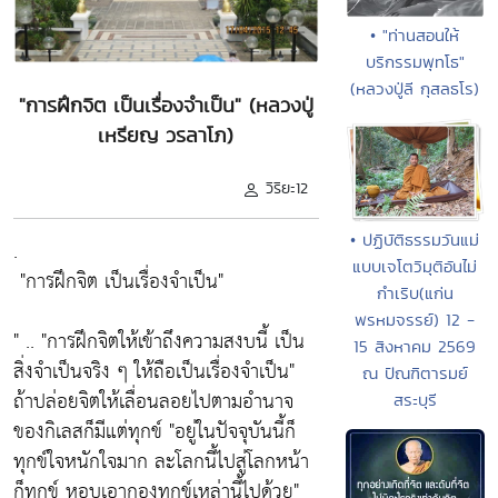
• "ท่านสอนให้
บริกรรมพุทโธ"
(หลวงปู่ลี กุสลธโร)
"การฝึกจิต เป็นเรื่องจำเป็น" (หลวงปู่
เหรียญ วรลาโภ)
วิริยะ12
• ปฏิบัติธรรมวันแม่
.
แบบเจโตวิมุติอันไม่
"การฝึกจิต เป็นเรื่องจำเป็น"
กำเริบ(แก่น
พรหมจรรย์) 12 -
" ..
"การฝึกจิตให้เข้าถึงความสงบนี้ เป็น
15 สิงหาคม 2569
สิ่งจำเป็นจริง ๆ ให้ถือเป็นเรื่องจำเป็น"
ณ ปัณฑิตารมย์
ถ้าปล่อยจิตให้เลื่อนลอยไปตามอำนาจ
สระบุรี
ของกิเลสก็มีแต่ทุกข์
"อยู่ในปัจจุบันนี้ก็
ทุกข์ใจหนักใจมาก ละโลกนี้ไปสู่โลกหน้า
ก็ทุกข์ หอบเอากองทุกข์เหล่านี้ไปด้วย"