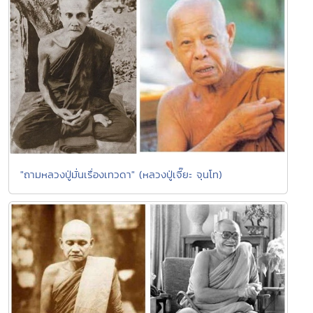
"ถามหลวงปู่มั่นเรื่องเทวดา" (หลวงปู่เจี๊ยะ จุนโท)