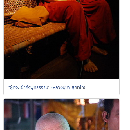
"ผู้ที่จะเข้าถึงพุทธธรรม" (หลวงปู่ชา สุภัทโท)