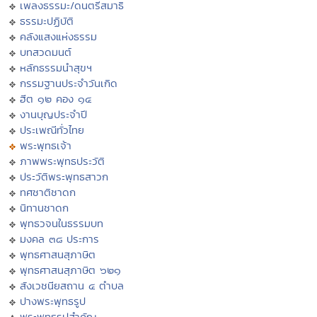
เพลงธรรมะ/ดนตรีสมาธิ
ธรรมะปฏิบัติ
คลังแสงแห่งธรรม
บทสวดมนต์
หลักธรรมนำสุขฯ
กรรมฐานประจำวันเกิด
ฮีต ๑๒ คอง ๑๔
งานบุญประจำปี
ประเพณีทั่วไทย
พระพุทธเจ้า
ภาพพระพุทธประวัติ
ประวัติพระพุทธสาวก
ทศชาติชาดก
นิทานชาดก
พุทธวจนในธรรมบท
มงคล ๓๘ ประการ
พุทธศาสนสุภาษิต
พุทธศาสนสุภาษิต ๖๒๑
สังเวชนียสถาน ๔ ตำบล
ปางพระพุทธรูป
พระพุทธรูปสำคัญ