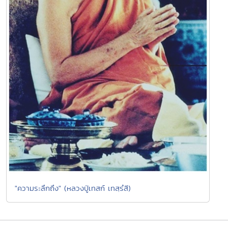
"ความระลึกถึง" (หลวงปู่เทสก์ เทสฺรํสี)