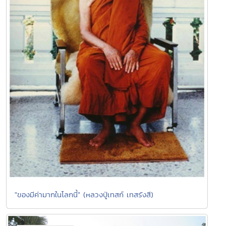
"ของมีค่ามากในโลกนี้" (หลวงปู่เทสก์ เทสรังสี)