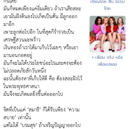
กินเสีย
เขียนโดย สืบ ธรรม
มันก็หมดเพียงแค่อิ่มเดียว ถ้าเราเสียสละ
ไทย
เอามันฝังดินลงไปเกิดเป็นต้น มีลูกออก
มาอีก
เพาะลูกต่อไปอีก ในที่สุดก็ร่ำรวยเป็น
เศรษฐีสวนมะพร้าว
เงินทองถ้าเราได้มาเก็บไว้เฉยๆ หรือเอา
มานอนกอดอยู่
• เพื่อน จริง หรือ
มันก็จะไม่ได้ประโยชน์อะไรและคงจะต้อง
เพื่อนปลอม
ไม่ปลอดภัยสักวันหนึ่ง
ฉะนั้นต้องหาที่เก็บให้ดี คือ ต้องสละฝังไว้
ในพระพุทธศาสนา
มันจึงจะเกิดผลยิ่งขึ้นต่อออกไป
จิตที่เป็นแค่ "สมาธิ" ก็ได้รับเพียง "ความ
สบาย" เท่านั้น
แต่ไม่ได้ "บรมสุข" ถ้าเจริญปัญญาออกไป