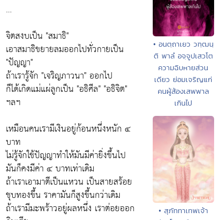
...
จิตสงบเป็น "สมาธิ"
• อนตฺถาเยว วฑฺฒนฺ
เอาสมาธิขยายลมออกไปทั่วกายเป็น
ติ พาลํ อจฺจูปเสวโต
"ปัญญา"
ความฉิบหายส่วน
ถ้าเรารู้จัก "เจริญภาวนา" ออกไป
เดียว ย่อมเจริญแก่
ก็ได้เกิดแม่แผ่ลูกเป็น "อธิศีล" "อธิจิต"
คนผู้ส้องเสพพาล
ฯลฯ
เกินไป
เหมือนคนเรามีเงินอยู่ก้อนหนึ่งหนัก ๔
บาท
ไม่รู้จักใช้ปัญญาทำให้มันมีค่ายิ่งขึ้นไป
มันก็คงมีค่า ๔ บาทเท่าเดิม
ถ้าเราเอามาตีเป็นแหวน เป็นสายสร้อย
ชุบทองขึ้น ราคามันก็สูงขึ้นกว่าเดิม
ถ้าเรามีมะพร้าวอยู่ผลหนึ่ง เราต่อยออก
• สุภัททาเทพเจ้า