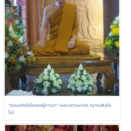
"ธรรมเกิดในใจของผู้ภาวนา" (หลวงตามหาบัว ญาณสัมปัน
โน)