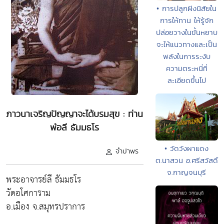
• การปลูกฝังนิสัยใน
การให้ทาน ให้รู้จัก
ปล่อยวางในขั้นหยาบ
จะให้แนวทางและเป็น
พลังในการระงับ
ความตระหนี่ที่
ละเอียดขึ้นไป
ภาวนาเจริญปัญญาจะได้บรมสุข : ท่าน
พ่อลี ธัมมธโร
• วัดวังผาแดง
จำปาพร
ต.นาสวน อ.ศรีสวัสดิ์
จ.กาญจนบุรี
พระอาจารย์ลี ธัมมธโร
วัดอโศการาม
อ.เมือง จ.สมุทรปราการ