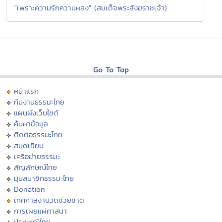
"เพราะความรักความหลง" (สมเด็จพระสังฆราชเจ้า)
Go To Top
หน้าแรก
ทีมงานธรรมะไทย
แผนผังเว็บไซต์
ค้นหาข้อมูล
ติดต่อธรรมะไทย
สมุดเยี่ยม
เครือข่ายธรรมะ
สัญลักษณ์ไทย
มุมสมาชิกธรรมะไทย
Donation
เทศกาลงานวัดช่วยชาติ
การเผยแผ่ศาสนา
ประเพณีไทย