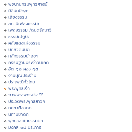
พจนานุกรมพุทธศาสน์
มิลินทปัญหา
เสียงธรรม
สถานีเพลงธรรมะ
เพลงธรรมะ/ดนตรีสมาธิ
ธรรมะปฏิบัติ
คลังแสงแห่งธรรม
บทสวดมนต์
หลักธรรมนำสุขฯ
กรรมฐานประจำวันเกิด
ฮีต ๑๒ คอง ๑๔
งานบุญประจำปี
ประเพณีทั่วไทย
พระพุทธเจ้า
ภาพพระพุทธประวัติ
ประวัติพระพุทธสาวก
ทศชาติชาดก
นิทานชาดก
พุทธวจนในธรรมบท
มงคล ๓๘ ประการ