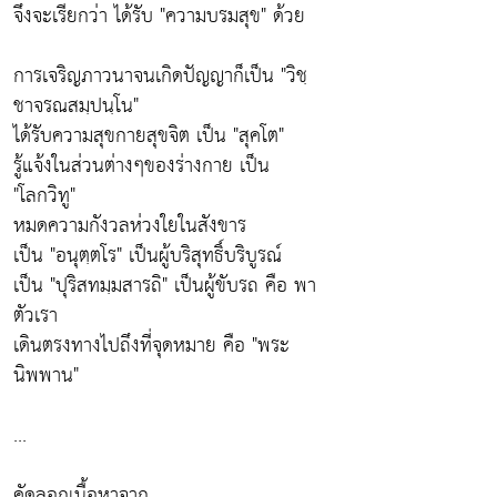
จึงจะเรียกว่า ได้รับ "ความบรมสุข" ด้วย
การเจริญภาวนาจนเกิดปัญญาก็เป็น "วิชฺ
ชาจรณสมฺปนฺโน"
ได้รับความสุขกายสุขจิต เป็น "สุคโต"
รู้แจ้งในส่วนต่างๆของร่างกาย เป็น
"โลกวิทู"
หมดความกังวลห่วงใยในสังขาร
เป็น "อนุตฺตโร" เป็นผู้บริสุทธิ์บริบูรณ์
เป็น "ปุริสทมฺมสารถิ" เป็นผู้ขับรถ คือ พา
ตัวเรา
เดินตรงทางไปถึงที่จุดหมาย คือ "พระ
นิพพาน"
...
คัดลอกเนื้อหาจาก