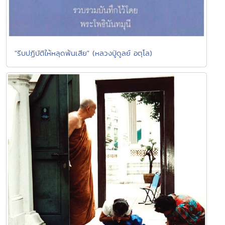
"รีบปฏิบัติให้หลุดพ้นเสีย" (หลวงปู่ดูลย์ อตุโล)