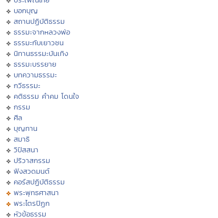
บอกบุญ
สถานปฏิบัติธรรม
ธรรมะจากหลวงพ่อ
ธรรมะกับเยาวชน
นิทานธรรมะบันเทิง
ธรรมะบรรยาย
บทความธรรมะ
กวีธรรมะ
คติธรรม คำคม โดนใจ
กรรม
ศีล
บุญทาน
สมาธิ
วิปัสสนา
ปริวาสกรรม
ฟังสวดมนต์
คอร์สปฏิบัติธรรม
พระพุทธศาสนา
พระไตรปิฏก
หัวข้อธรรม