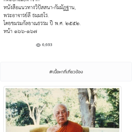
หนังสือแนวทางวิปัสสนา-กัมมัฏฐาน,
พระอาจารย์ลี ธมฺมธโร.
โดยชมรมกัลยาณธรรม ปี พ.ศ. ๒๕๕๒.
หน้า ๑๖๖-๑๖๗
6,693
#เนื้อหาที่เกี่ยวข้อง