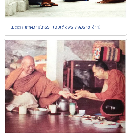
"เมตตา แก้ความโกรธ" (สมเด็จพระสังฆราชเจ้าฯ)