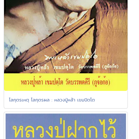
โลกุตรเหตุ โลกุตรผล : หลวงปู่หล้า เขมปัตโต