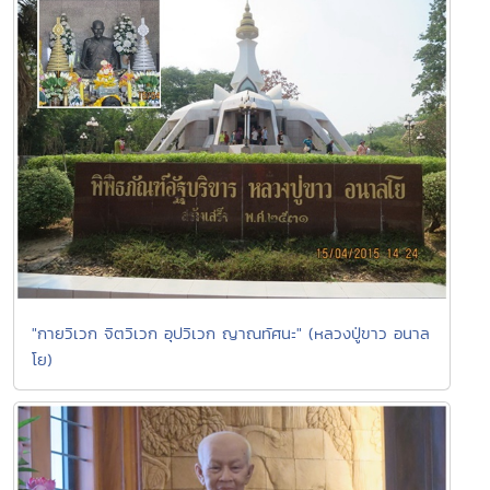
"กายวิเวก จิตวิเวก อุปวิเวก ญาณทัศนะ" (หลวงปู่ขาว อนาล
โย)