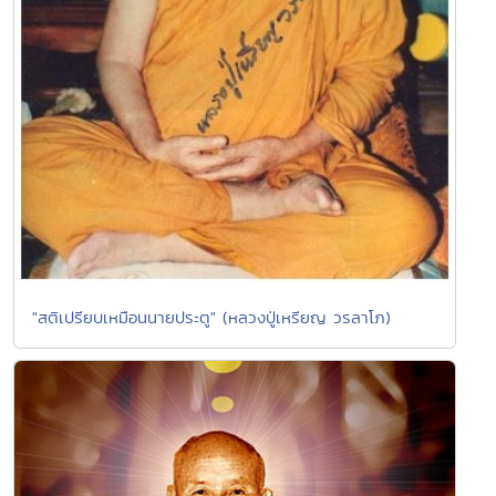
"สติเปรียบเหมือนนายประตู" (หลวงปู่เหรียญ วรลาโภ)