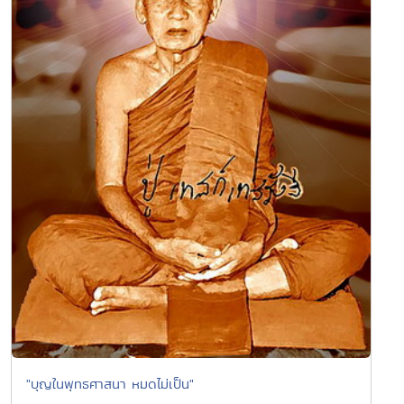
"บุญในพุทธศาสนา หมดไม่เป็น"