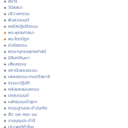
สมาธิ
วิปัสสนา
ปริวาสกรรม
ฟังสวดมนต์
คอร์สปฏิบัติธรรม
พระพุทธศาสนา
พระไตรปิฏก
หัวข้อธรรม
พจนานุกรมพุทธศาสน์
มิลินทปัญหา
เสียงธรรม
สถานีเพลงธรรมะ
เพลงธรรมะ/ดนตรีสมาธิ
ธรรมะปฏิบัติ
คลังแสงแห่งธรรม
บทสวดมนต์
หลักธรรมนำสุขฯ
กรรมฐานประจำวันเกิด
ฮีต ๑๒ คอง ๑๔
งานบุญประจำปี
ประเพณีทั่วไทย