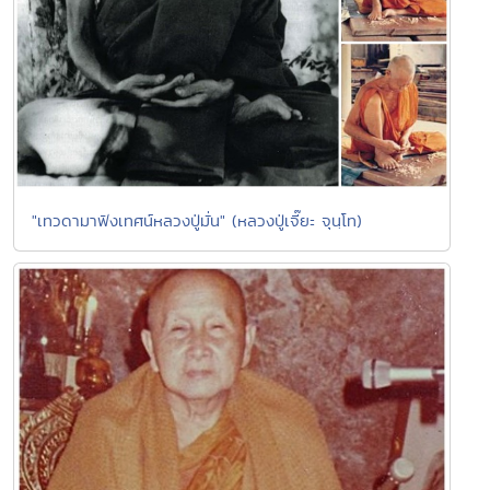
"เทวดามาฟังเทศน์หลวงปู่มั่น" (หลวงปู่เจี๊ยะ จุนฺโท)