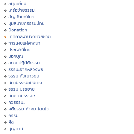
สมุดเยี่ยม
เครือข่ายธรรมะ
สัญลักษณ์ไทย
มุมสมาชิกธรรมะไทย
Donation
เทศกาลงานวัดช่วยชาติ
การเผยแผ่ศาสนา
ประเพณีไทย
บอกบุญ
สถานปฏิบัติธรรม
ธรรมะจากหลวงพ่อ
ธรรมะกับเยาวชน
นิทานธรรมะบันเทิง
ธรรมะบรรยาย
บทความธรรมะ
กวีธรรมะ
คติธรรม คำคม โดนใจ
กรรม
ศีล
บุญทาน