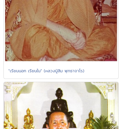
"เรียนนอก เรียนใน" (หลวงปู่สิม พุทธาจาโร)