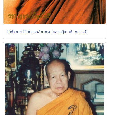
ให้ทำสมาธิให้มั่นคงกล้าหาญ (หลวงปู่เทสก์ เทสรังสี)