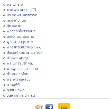
พระพุทธเจ้า
ภาพพระพุทธประวัติ
ประวัติพระพุทธสาวก
ทศชาติชาดก
นิทานชาดก
พุทธวจนในธรรมบท
มงคล ๓๘ ประการ
พุทธศาสนสุภาษิต
พุทธศาสนสุภาษิต ๖๒๑
สังเวชนียสถาน ๔ ตำบล
ปางพระพุทธรูป
พระพุทธรูปสำคัญ
พระพุทธศาสนาในไทย
ทำเนียบวัดไทย
พระอารามหลวง
ศาสนพิธี
อุปสมบทพิธี
วันสำคัญทางศาสนา
Eng