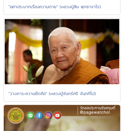
"อย่าประมาทเรื่องความตาย" (หลวงปู่สิม พุทธาจาโร)
"วางภาระความยึดถือ" (หลวงปู่จันทร์ศรี จันฺททีโป)