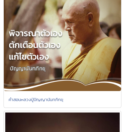
คำสอนหลวงปู่ปัญญานันทภิกขุ