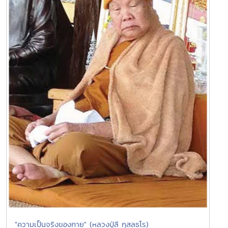
"ความเป็นจริงของกาย" (หลวงปู่ลี กุสลธโร)