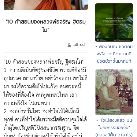
"10 คำสอนของหลวงพ่อจรัญ ฐิตธมฺ
โม"
alfred
• พอมีฉันทะ ชีวิตก็มี
พลัง จะเกิดความมี
"10 คำสอนของหลวงพ่อจรัญ ฐิตธมฺโม"
ชีวิตชีวาขึ้นมาทันที
1. ความดีเป็นศัตรูของชีวิต ความดีต้องมี
อุปสรรค เขามาร้าย อย่าร้ายตอบ เขาไม่ดี
มา จงใช้ความดีเข้าไปแก้ไข คนตระหนี่
ให้ของที่ต้องใจ คนพูดเหลวไหล เอา
ความจริงใจ ไปสนทนา
2. จงอย่าหวั่นไหว จงทำใจให้ได้เมื่อมี
ทุกข์ คนที่ทำใจได้เพราะมีสติควบคุมใจได้
• "ใจไม่สงบแล้ว มัน
ถ้าผู้ใดเจริญสติวิปัสสนากรรมฐาน จิต
ไปก่อกรรมอยู่งั้น"
มั่นคง ต้องช่วยตัวเองได้ ทำใจได้ จะไม่
(หลวงปู่ฝั้น อาจาโร)