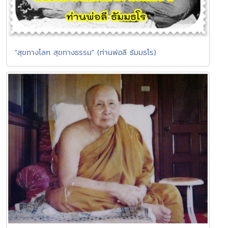
"สุขทางโลก สุขทางธรรม" (ท่านพ่อลี ธัมมธโร)