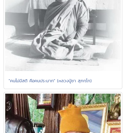
"คนไม่มีสติ คือคนประมาท" (หลวงปู่ชา สุภทฺโท)