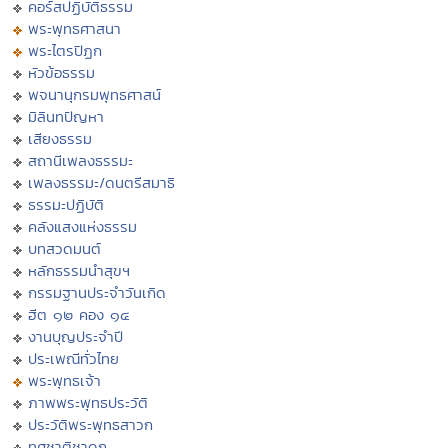
คอร์สปฏิบัติธรรม
พระพุทธศาสนา
พระไตรปิฏก
หัวข้อธรรม
พจนานุกรมพุทธศาสน์
มิลินทปัญหา
เสียงธรรม
สถานีเพลงธรรมะ
เพลงธรรมะ/ดนตรีสมาธิ
ธรรมะปฏิบัติ
คลังแสงแห่งธรรม
บทสวดมนต์
หลักธรรมนำสุขฯ
กรรมฐานประจำวันเกิด
ฮีต ๑๒ คอง ๑๔
งานบุญประจำปี
ประเพณีทั่วไทย
พระพุทธเจ้า
ภาพพระพุทธประวัติ
ประวัติพระพุทธสาวก
ทศชาติชาดก