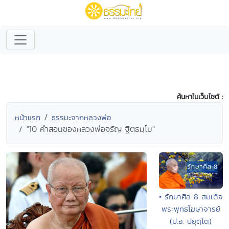
ค้นหาในเว็บไซต์ :
หน้าแรก
ธรรมะจากหลวงพ่อ
"10 คำสอนของหลวงพ่อจรัญ ฐิตธมฺโม"
• รักษาศีล 8 สมเด็จ
พระพุทธโฆษาจารย์
(ป.อ. ปยุตฺโต)