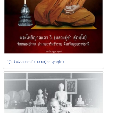
"รู้แล้วปล่อยวาง" (หลวงปู่ชา สุภทฺโท)