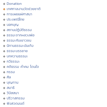
Donation
เทศกาลงานวัดช่วยชาติ
การเผยแผ่ศาสนา
ประเพณีไทย
บอกบุญ
สถานปฏิบัติธรรม
ธรรมะจากหลวงพ่อ
ธรรมะกับเยาวชน
นิทานธรรมะบันเทิง
ธรรมะบรรยาย
บทความธรรมะ
กวีธรรมะ
คติธรรม คำคม โดนใจ
กรรม
ศีล
บุญทาน
สมาธิ
วิปัสสนา
ปริวาสกรรม
ฟังสวดมนต์