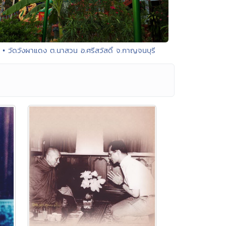
• วัดวังผาแดง ต.นาสวน อ.ศรีสวัสดิ์ จ.กาญจนบุรี