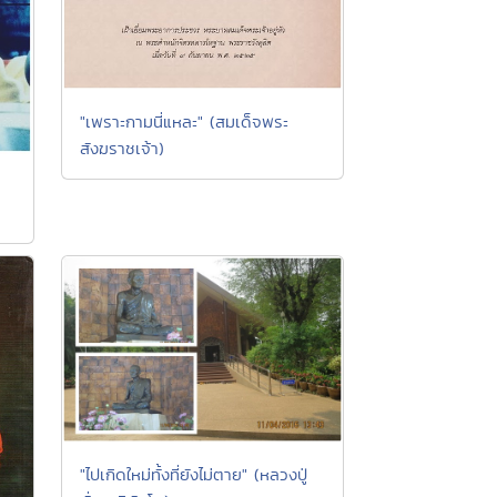
"เพราะกามนี่แหละ" (สมเด็จพระ
สังฆราชเจ้า)
"ไปเกิดใหม่ทั้งที่ยังไม่ตาย" (หลวงปู่