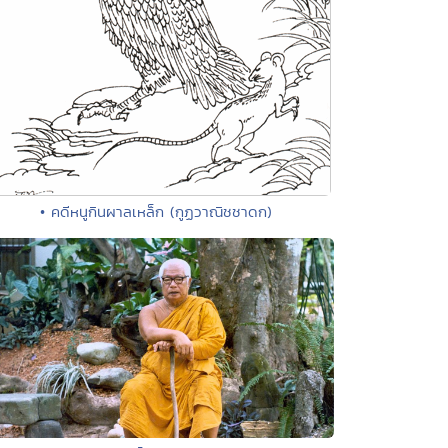
• คดีหนูกินผาลเหล็ก (กูฏวาณิชชาดก)