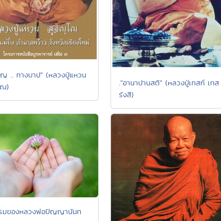
ุญ .. ทางบาป" (หลวงปู่แหวน
."อานาปานสติ" (หลวงปู่เทสก์ เทส
โณ)
รังสี)
รรมของหลวงพ่อปัญญานันท