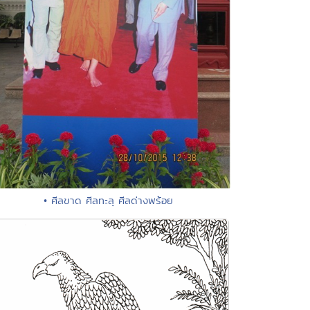
• ศีลขาด ศีลทะลุ ศีลด่างพร้อย