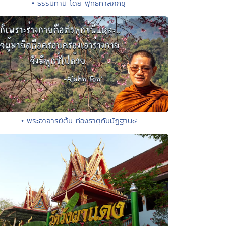
• ธรรมทาน โดย พุทธทาสภิกขุ
• พระอาจารย์ต้น ท่องธาตุกัมมัฏฐาน๔