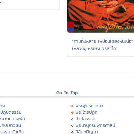
๕
"กามทั้งหลาย เหมือนเขียงหั่นเนื้อ"
(หลวงปู่เหรียญ วรลาโภ)
Go To Top
บุญ
พระพุทธศาสนา
ปฏิบัติธรรม
พระไตรปิฏก
ะจากหลวงพ่อ
หัวข้อธรรม
ะกับเยาวชน
พจนานุกรมพุทธศาสน์
ธรรมะบันเทิง
มิลินทปัญหา