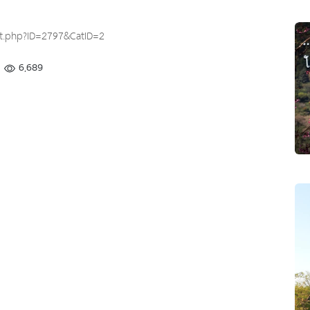
t.php?ID=2797&CatID=2
6,689