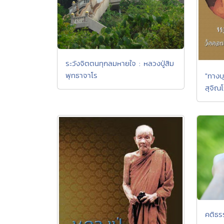
ระวังจิตตนทุกลมหายใจ : หลวงปู่สิม
พุทธาจาโร
"ทางบ
สุจิณ
คติธ