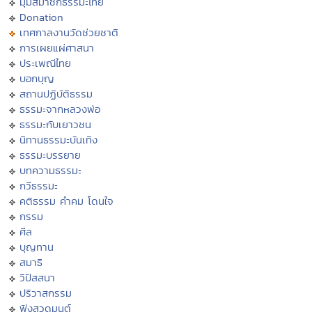
มุมสมาชิกธรรมะไทย
Donation
เทศกาลงานวัดช่วยชาติ
การเผยแผ่ศาสนา
ประเพณีไทย
บอกบุญ
สถานปฏิบัติธรรม
ธรรมะจากหลวงพ่อ
ธรรมะกับเยาวชน
นิทานธรรมะบันเทิง
ธรรมะบรรยาย
บทความธรรมะ
กวีธรรมะ
คติธรรม คำคม โดนใจ
กรรม
ศีล
บุญทาน
สมาธิ
วิปัสสนา
ปริวาสกรรม
ฟังสวดมนต์