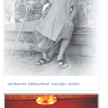
"สมาธิสงบจิต ไม่ใช่สงบกิเลส" (หลวงปู่ชา สุภทฺโท)