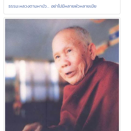
ธรรมะหลวงตามหาบัว... อย่าไปมีหลายผัวหลายเมีย