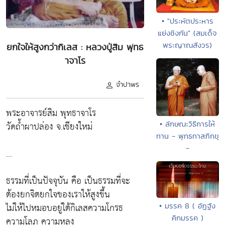
• "ประหัตประหาร
แย่งชิงกัน" (สมเด็จ
พระญาณสังวร)
ยกใจให้สูงกว่ากิเลส : หลวงปู่สิม พุทธ
าจาโร
จำปาพร
พระอาจารย์สิม พุทธาจาโร
วัดถ้ำผาปล่อง จ.เชียงใหม่
• ลักษณะวิธีการให้
ทาน - พุทธทาสภิกขุ
-
...
ธรรมที่เป็นปัจจุบัน คือ เป็นธรรมที่จะ
ต้องยกจิตยกใจของเราให้สูงขึ้น
ไม่ให้ไปหมอบอยู่ใต้กิเลสความโกรธ
• มรรค 8 ( อัฏฐัง
คิกมรรค )
ความโลภ ความหลง