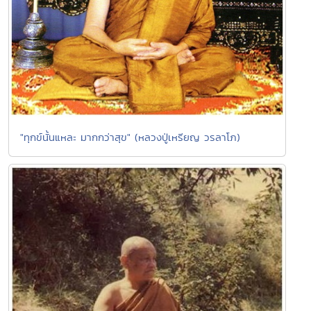
"ทุกข์นั้นแหละ มากกว่าสุข" (หลวงปู่เหรียญ วรลาโภ)