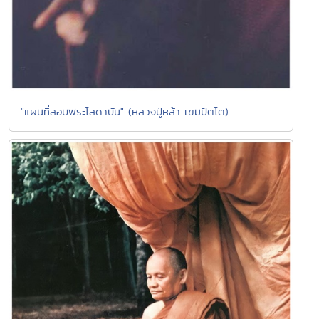
"แผนที่สอบพระโสดาบัน" (หลวงปู่หล้า เขมปัตโต)