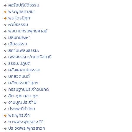
คอร์สปฏิบัติธรรม
พระพุทธศาสนา
พระไตรปิฏก
หัวข้อธรรม
พจนานุกรมพุทธศาสน์
มิลินทปัญหา
เสียงธรรม
สถานีเพลงธรรมะ
เพลงธรรมะ/ดนตรีสมาธิ
ธรรมะปฏิบัติ
คลังแสงแห่งธรรม
บทสวดมนต์
หลักธรรมนำสุขฯ
กรรมฐานประจำวันเกิด
ฮีต ๑๒ คอง ๑๔
งานบุญประจำปี
ประเพณีทั่วไทย
พระพุทธเจ้า
ภาพพระพุทธประวัติ
ประวัติพระพุทธสาวก