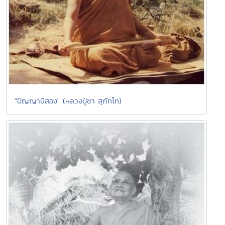
"ปัญญามีสอง" (หลวงปู่ชา สุภัทโท)