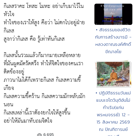
กิเลสราคะ โทสะ โมหะ อย่าเก็บมาไว้ใน
หัวใจ
ทำใจของเราให้สูง คือว่า ไม่ตกไปอยู่ฝ่าย
กิเลส
• สัจธรรมของชีวิต
กับการสร้างบารมี -
สูงกว่ากิเลส คือ รู้เท่าทันกิเลส
หลวงตาณรงค์ศักดิ์
ขีณาลโย
กิเลสนั้นรวมแล้วก็มากมายเหลือหลาย
ที่มันผูดมัดรัดตรึง ทำให้จิตใจของคนเรา
ติดข้องอยู่
ภาวนาไม่ได้ก็เพราะกิเลส กิเลสความขี้
เกียจ
• ปฏิบัติธรรมวันแม่
กิเลสความขี้คร้าน กิเลสความมักหลับมัก
แบบเจโตวิมุติอันไม่
นอน
กำเริบ(แก่น
กิเลสเหล่านี้เราต้องยกใจให้สูงขึ้น
พรหมจรรย์) 12 -
อย่าให้มันมาทับถมจิตใจ
15 สิงหาคม 2569
ณ ปัณฑิตารมย์
6,695