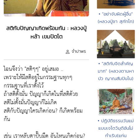
• "อย่าจับผิดผู้อื่น"
(หลวงปู่ชา สุภัทโท)
สติกับปัญญาเกิดพร้อมกัน : หลวงปู่
หล้า เขมปัตโต
จำปาพร
• "สติกับจิตสำคัญ
ไฉนจึงว่า "สติๆๆ" อยู่เสมอ ..
มาก" (หลวงตามหา
เพราะให้มีสติอยู่ในกรรมฐานทุกๆ
บัว ญาณสัมปันโน)
กรรมฐานที่เราตั้งไว้
ถ้าสติตั้งมั่น ปัญญาก็เกิดในที่สติด้วย
สติไม่ตั้งมั่นปัญญาก็ไม่เกิด
สติกับปัญญาใครเกิดก่อน? ก็เกิดพร้อม
กัน
• ปฏิบัติธรรมวันแม่
แบบเจโตวิมุติอันไม่
เช่น เราหลับตาปั๊บมืด อันไหนเกิดก่อน?
กำเริบ(แก่น