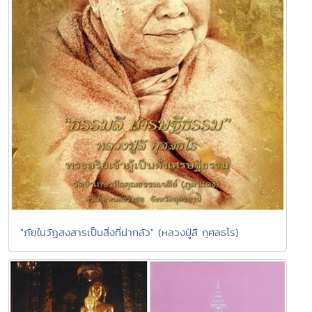
"ภัยในวัฏสงสารเป็นสิ่งที่น่ากลัว" (หลวงปู่ลี กุศลธโร)