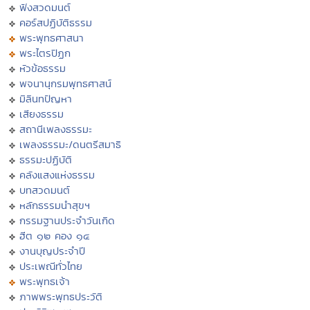
ฟังสวดมนต์
คอร์สปฏิบัติธรรม
พระพุทธศาสนา
พระไตรปิฏก
หัวข้อธรรม
พจนานุกรมพุทธศาสน์
มิลินทปัญหา
เสียงธรรม
สถานีเพลงธรรมะ
เพลงธรรมะ/ดนตรีสมาธิ
ธรรมะปฏิบัติ
คลังแสงแห่งธรรม
บทสวดมนต์
หลักธรรมนำสุขฯ
กรรมฐานประจำวันเกิด
ฮีต ๑๒ คอง ๑๔
งานบุญประจำปี
ประเพณีทั่วไทย
พระพุทธเจ้า
ภาพพระพุทธประวัติ