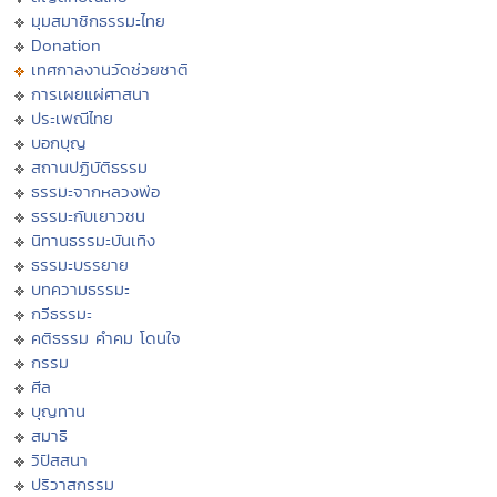
มุมสมาชิกธรรมะไทย
Donation
เทศกาลงานวัดช่วยชาติ
การเผยแผ่ศาสนา
ประเพณีไทย
บอกบุญ
สถานปฏิบัติธรรม
ธรรมะจากหลวงพ่อ
ธรรมะกับเยาวชน
นิทานธรรมะบันเทิง
ธรรมะบรรยาย
บทความธรรมะ
กวีธรรมะ
คติธรรม คำคม โดนใจ
กรรม
ศีล
บุญทาน
สมาธิ
วิปัสสนา
ปริวาสกรรม