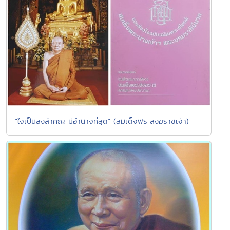
"ใจเป็นสิงสำคัญ มีอำนาจที่สุด" (สมเด็จพระสังฆราชเจ้า)