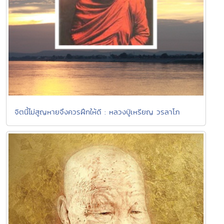
จิตนี้ไม่สูญหายจึงควรฝึกให้ดี : หลวงปู่เหรียญ วรลาโภ