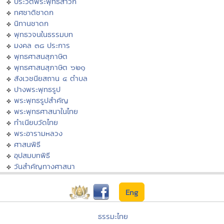
ประวัติพระพุทธสาวก
ทศชาติชาดก
นิทานชาดก
พุทธวจนในธรรมบท
มงคล ๓๘ ประการ
พุทธศาสนสุภาษิต
พุทธศาสนสุภาษิต ๖๒๑
สังเวชนียสถาน ๔ ตำบล
ปางพระพุทธรูป
พระพุทธรูปสำคัญ
พระพุทธศาสนาในไทย
ทำเนียบวัดไทย
พระอารามหลวง
ศาสนพิธี
อุปสมบทพิธี
วันสำคัญทางศาสนา
Eng
ธรรมะไทย