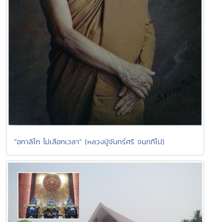
"อกาลิโก ไม่เลือกเวลา" (หลวงปู่จันทร์ศรี จนฺททีโป)