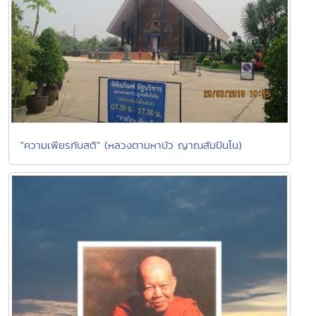
"ความเพียรกับสติ" (หลวงตามหาบัว ญาณสัมปันโน)