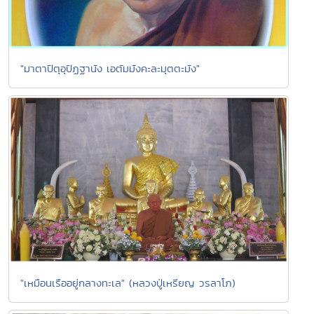
"มาตาปิตุอุปัฏฐานัง เอตัมมังคะละมุตตะมัง"
"เหมือนเรืออยู่กลางทะเล" (หลวงปู่เหรียญ วรลาโภ)