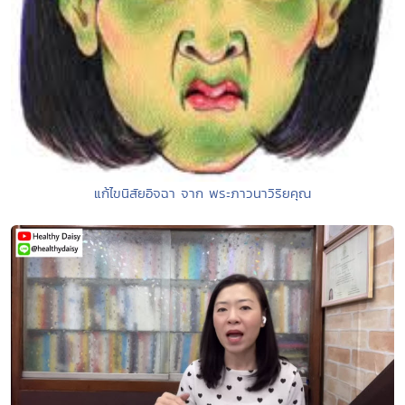
แก้ไขนิสัยอิจฉา จาก พระภาวนาวิริยคุณ