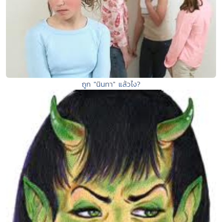
ถูก "นินทา" แล้วไง?