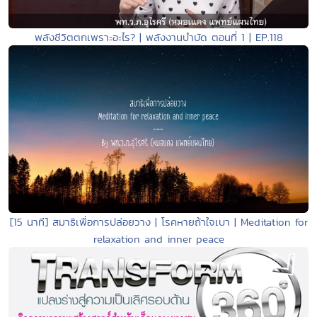
พลังชีวิตตกเพราะอะไร? | พลังงานบำบัด ตอนที่ 1 | EP.118
[15 นาที] สมาธิเพื่อการปล่อยวาง | โรคหายถ้าใจเบา | Meditation for
relaxation and inner peace