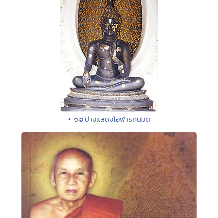
• ๖๒.ปางแสดงโอฬาริกนิมิต