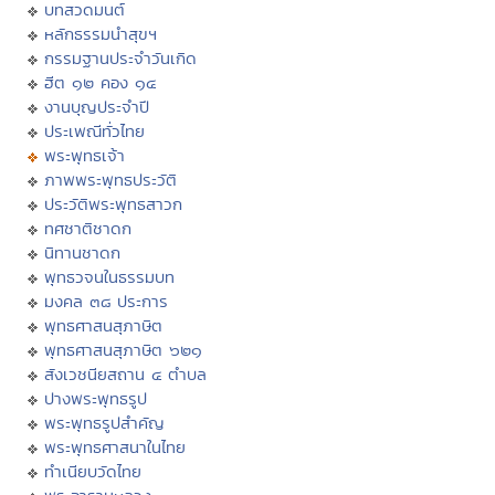
บทสวดมนต์
หลักธรรมนำสุขฯ
กรรมฐานประจำวันเกิด
ฮีต ๑๒ คอง ๑๔
งานบุญประจำปี
ประเพณีทั่วไทย
พระพุทธเจ้า
ภาพพระพุทธประวัติ
ประวัติพระพุทธสาวก
ทศชาติชาดก
นิทานชาดก
พุทธวจนในธรรมบท
มงคล ๓๘ ประการ
พุทธศาสนสุภาษิต
พุทธศาสนสุภาษิต ๖๒๑
สังเวชนียสถาน ๔ ตำบล
ปางพระพุทธรูป
พระพุทธรูปสำคัญ
พระพุทธศาสนาในไทย
ทำเนียบวัดไทย