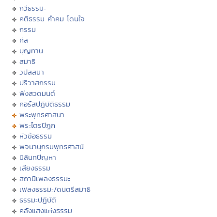
กวีธรรมะ
คติธรรม คำคม โดนใจ
กรรม
ศีล
บุญทาน
สมาธิ
วิปัสสนา
ปริวาสกรรม
ฟังสวดมนต์
คอร์สปฏิบัติธรรม
พระพุทธศาสนา
พระไตรปิฏก
หัวข้อธรรม
พจนานุกรมพุทธศาสน์
มิลินทปัญหา
เสียงธรรม
สถานีเพลงธรรมะ
เพลงธรรมะ/ดนตรีสมาธิ
ธรรมะปฏิบัติ
คลังแสงแห่งธรรม