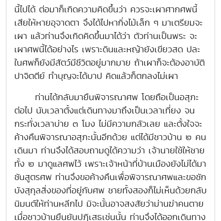
นี้ไปได้ ต่อมาก็เกิดความคิดขึ้นว่า ควรจะเผาศากศพนี้
เสียให้หายอุจาดตา จึงได้ไปหากิ่งไม้เล็ก ๆ มาเตรียมจะ
เผา แล้วท่านจึงเกิดคิดขึ้นมาได้ว่า ตัวท่านเป็นพระ จะ
เผาศพนี้ได้อย่างไร เพราะดินและหญ้ายังเขียวสด ปละ
ในศพก็ยังมีสัตว์มีชีวิตอยู่มากมาย ถ้าเผาก็จะต้องอาบัติ
ปาจิตตีย์ ทำบุญจะได้บาป คิดแล้วก็ตกลงไม่เผา
ท่านได้กลับมายืนพิจารณาศพ โดยถือเป็นอสุภะ
ต่อไป นับเวลาตั้งแต่เดินทางมาถึงเป็นเวลาเที่ยง จน
กระทั่งเวลาบ่าย ๓ โมง ไม่มีความกลัวเลย และตั้งใจจะ
ค้างคืนพิจารณาอสุภะนั้นอีกด้วย แต่ได้มีชาวบ้าน ๒ คน
เดินมา ท่านจึงได้สอบถามดูได้ความว่า เจ้านายใช้ให้ชาย
ทั้ง ๒ มาดูแลศพไว้ เพราะเจ้าหน้าที่บ้านเมืองยังไม่ได้มา
ชันสูตรศพ ท่านจึงขอค้างคืนเพื่อพิจารณาศพและขอชัก
บังสุกุลสิ่งของที่อยู่กับศพ ชายทั้งสองก็ไม่เห็นด้วยกลับ
นิมนต์ให้ท่านหลีกไป มิจะนั้นอาจสงสัยว่าม่านฆ่าคนตาย
เมื่อชาวบ้านยืนยันปฏิเสธเช่นนั้น ท่านจึงได้ออกเดินทาง