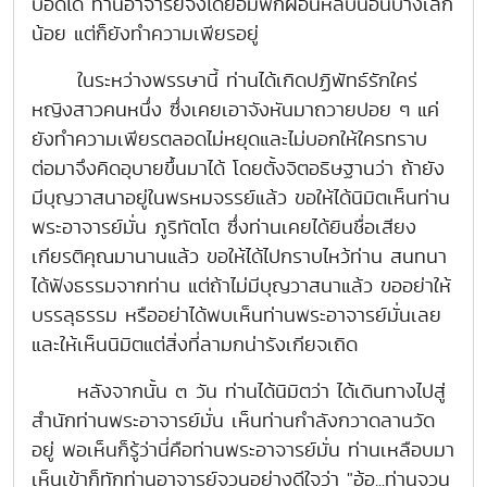
บอดได้ ท่านอาจารย์จึงได้ยอมพักผ่อนหลับนอนบ้างเล็ก
น้อย แต่ก็ยังทำความเพียรอยู่
ในระหว่างพรรษานี้ ท่านได้เกิดปฏิพัทธ์รักใคร่
หญิงสาวคนหนึ่ง ซึ่งเคยเอาจังหันมาถวายปอย ๆ แค่
ยังทำความเพียรตลอดไม่หยุดและไม่บอกให้ใครทราบ
ต่อมาจึงคิดอุบายขึ้นมาได้ โดยตั้งจิตอธิษฐานว่า ถ้ายัง
มีบุญวาสนาอยู่ในพรหมจรรย์แล้ว ขอให้ได้นิมิตเห็นท่าน
พระอาจารย์มั่น ภูริทัตโต ซึ่งท่านเคยได้ยินชื่อเสียง
เกียรติคุณมานานแล้ว ขอให้ได้ไปกราบไหว้ท่าน สนทนา
ได้ฟังธรรมจากท่าน แต่ถ้าไม่มีบุญวาสนาแล้ว ขออย่าให้
บรรลุธรรม หรืออย่าได้พบเห็นท่านพระอาจารย์มั่นเลย
และให้เห็นนิมิตแต่สิ่งที่ลามกน่ารังเกียจเถิด
หลังจากนั้น ๓ วัน ท่านได้นิมิตว่า ได้เดินทางไปสู่
สำนักท่านพระอาจารย์มั่น เห็นท่านกำลังกวาดลานวัด
อยู่ พอเห็นก็รู้ว่านี่คือท่านพระอาจารย์มั่น ท่านเหลือบมา
เห็นเข้าก็ทักท่านอาจารย์จวนอย่างดีใจว่า "อ้อ...ท่านจวน