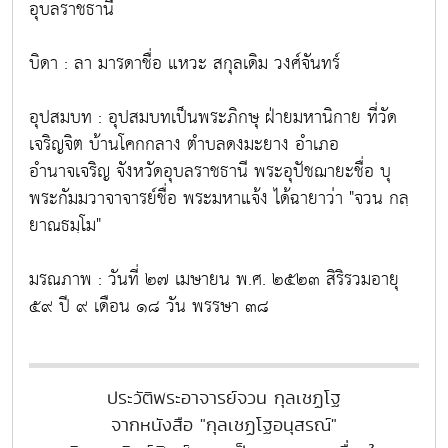
อุบลราชธานี
บิดา : ลา มารดาชื่อ แหวะ สกุลเดิม วงศ์จันทร์
อุปสมบท : อุปสมบทเป็นพระภิกษุ ฝ่ายมหานิกาย ที่วัด
เจริญจิต บ้านโคกกลาง ตำบลดงมะยาง อำเภอ
อำนาจเจริญ จังหวัดอุบลราชธานี พระอุปัชฌายะชื่อ บุ
พระกัมมวาจาจารย์ชื่อ พระมหาแจ้ง ได้ฉายาว่า "จวน กลฺ
ยาณธมฺโม"
มรณภาพ : วันที่ ๒๗ เมษายน พ.ศ. ๒๕๒๓ สิริรวมอายุ
๕๙ ปี ๙ เดือน ๑๘ วัน พรรษา ๓๘
ประวัติพระอาจารย์จวน กุลเชฏโฐ
จากหนังสือ "กุลเชฏโฐอนุสรณ์"