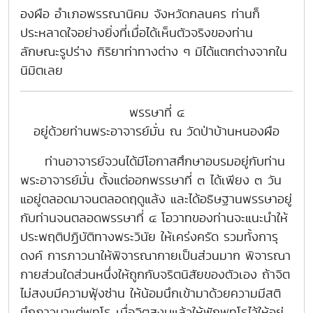
องผือ อำเภอพรรณานิคม จังหวัดกลนคร ท่านก็
ประหลาดใจอย่างยิ่งที่เมื่อได้เห็นตัวจริงของท่าน
ลักษณะรูปร่าง กิริยาท่าทางต่าง ๆ มิได้แตกต่างจากใน
นิมิตเลย
พรรษาที่ ๔
อยู่ด้วยท่านพระอาจารย์มั่น ณ วัดป่าบ้านหนองผือ
ท่านอาจารย์จวนได้มีโอกาสศึกษาอบรมอยู่กับท่าน
พระอาจารย์มั่น ตั้งแต่ออกพรรษาที่ ๓ ได้เพียง ๓ วัน
แอยู่ตลอดมาจนตลอดฤดูแล้ง และได้อธิษฐานพรรษาอยู่
กับท่านจนตลอดพรรษาที่ ๔ โอวาทของท่านจะแนะนำให้
ประพฤติปฏิบัติทางพระวินัย ให้เคร่งครัด รวมทั้งการุ
ดงค์ การภาวนาให้พิจารณากายเป็นส่วนมาก พิจารณา
กายส่วนใดส่วนหนึ่งให้ถูกกับจริตนิสัยของตัวเอง ถ้าจิต
ไม่สงบมีความฟุ้งซ่าน ให้น้อมนึกเข้ามาด้วยความมีสติ
นึกภาวนาแต่พุทโธ เมื่อจิตสงบแล้วให้พักพุทโธไว้ให้อยู่