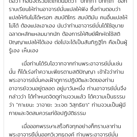
ต่อว่า ก่อนจิตรวมได้เกิดนิมิตว่า "ปททฺทา ปททฺโท" ขอก
ราบเรียนให้ท่านอาจารย์มั่นแปลให้ฟัง ซึ่งท่านตอบว่า
แปลให้กันไม่ได้หรอก สมบัติใคร สมบัติมัน คนอื่นแปลให้
ไม่ได้ ต้องแปลเอาเอง นับว่าท่านอาจารย์มั่นได้ใช้อุบาย
ฉลาดหลักแหลมมากนัก ต้องการให้ศิษย์ฝึกหัดใช้สติ
ปัญญาแปลให้ได้เอง ต่อไปจะได้เป็นสันทิฏฐิโก คือเป็นผู้
รู้เอง เห็นเอง
เมื่อท่านได้รับโอวาทจากท่านพระอาจารย์มั่นเช่น
นั้น ก็ได้เร่งทำความเพียรตามสติปัญญา เข้าใจว่าท่าน
พระอาจารย์มั่นคงเฝ้าดูการปฏิบัติและจิตของท่าน
อาจารย์จวนอยู่ตลอด อยู่มาวันหนึ่ง ท่านอาจารย์มั่นจึง
กล่าวว่า ได้กำหนดจิตดูท่านจวนแล้ว ได้ความเป็นธรรม
ว่า "กาเยนะ วาจายะ วะเจต วิสุทธิยา" ท่านจวนเป็นผู้มี
กายและจิตสมควรแก่ข้อปฏิบัติธรรม
เมื่อออกพรรษาเสร็จกิจทุกอย่างก็กราบลาท่าน
พระอาจารยืมั่นออกวิเวกธุดงค์ ท่านพระอาจารย์มั่น