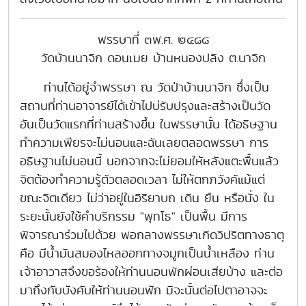
พรรษาที่ ๓พ.ศ. ๒๔๘๘
วัดบ้านนาจิก ดอนเมย บ้านหนองปลิง ต.นาจิก
ท่านได้อยู่จำพรรษา ณ วัดป่าบ้านนาจิก ซึ่งเป็น
สถานที่ท่านอาจารย์ได้เข้าไปบ่รับปรุงและสร้างเป็นวัด
อันเป็นวัดแรกที่ท่านสร้างขึ้น ในพรรษานั้น ได้อธิษฐาน
ทำความเพียรจะไม่นอนและฉันเลยตลอดพรรษา การ
อธิษฐานไม่นอนนี้ นอกจากจะไม่ยอมให้หลังแตะพื้นแล้ว
จิตต้องทำความรู้ตัวตลอดเวลา ไม่ให้ตกภวังค์แม้แต่
ขณะจิตเดียว ไม่ว่าอยู่ในอิริยาบถ เดิน ยืน หรือนั่ง ใน
ระยะนั้นยังใช้คำบริกรรม "พุทโธ" เป็นพื้น มีการ
พิจารณาร่วมไปด้วย พอกลางพรรษาเกิดวิปริตทางธาตุ
คือ มีน้ำมันสมองไหลออกทางจมูกเป็นน้ำเหลือง ท่าน
เจ้าอาวาสจึงขอร้องให้ท่านนอนพักผ่อนเสียบ้าง และต่อ
มาถึงกับบังคับให้ท่านนอนพัก มิจะนั้นต่อไปตาอาจจะ