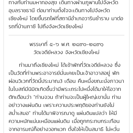
ทางกับท่านมหาทองสุข เดินทางผ่านภูพานไปจังหวัด
อุบลราชธานี ต่อมาท่านตั้งใจจะเดินทางไปจังหวัด
เชียงใหม่ โดยขึ้นรถไฟที่สถานีอำเภอวารินชำราบ มาต่อ
รถที่บ้านภาชี ไปถึงจังหวัดเชียงใหม่
พรรษาที่ ๕-๖ พ.ศ. ๒๔๙๐-๒๔๙๑
วัดเจดีย์หลวง จังหวัดเชียงโหม่
ท่านมาถึงเชียงใหม่ ได้เข้าพักที่วัดเจดีย์หลวง ซึ่ง
เป็นวัดที่ท่านพระอาจารย์มั่นเคยเป็นเจ้าอาวาสอยู่ พัก
ผ่อนวิเวกที่วัดนี้ประมาณ3 เดือน คืนหนึ่งขณะนั่งภาวนา
ในโบสถ์มีนิมิตเกิดขึ้นว่ามีพระเถระไปหนึ่งได้มาให้โอวาท
ตักเตือนว่า "ท่านจวน ถ้าท่านจะเป็นผู้ใหญ่เขานั้น ท่าน
อย่าวางแผ่นดิน เพราะความประพฤติของท่านยังไม่
สม่ำเสมอ" ท่านได้มาพิจารณาดู แผ่นดินแปลว่า ให้มี
ความหนักแน่นเหมือนแผ่นดิน เมื่อถูกกระทบกระเทือน
จากอารมณ์ก็อย่างวอกแวก ตั้งใจให้เป็นสมาธิ ไม่หวั่น