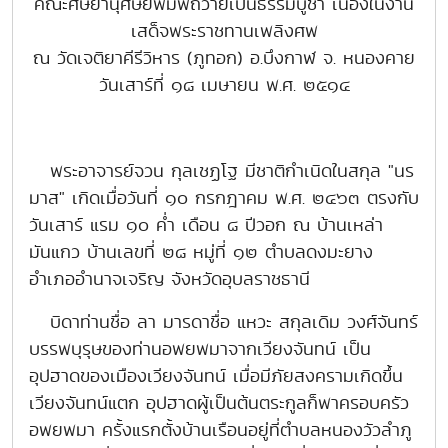
คณะศิษยานุศิษย์พิมพ์ถวายเป็นธรรมบูชา เนื่องในงาน
เสด็จพระราชทานเพลิงศพ
ณ วัดเจติยาคีรีวิหาร (ภูทอก) อ.บึงกาฬ จ. หนองคาย
วันเสาร์ที่ ๑๘ เมษายน พ.ศ. ๒๕๑๔
พระอาจารย์จวน กุลเชฏโฐ มีชาติกำเนิดในสกุล "นร
มาส" เกิดเมื่อวันที่ ๑๐ กรกฎาคม พ.ศ. ๒๔๖๓ ตรงกับ
วันเสาร์ แรม ๑๐ ค่ำ เดือน ๘ ปีวอก ณ บ้านเหล่า
มันแกว บ้านเลขที่ ๒๘ หมู่ที่ ๑๒ ตำบลดงมะยาง
อำเภออำนาจเจริญ จังหวัดอุบลราชธานี
บิดาท่านชื่อ ลา มารดาชื่อ แหวะ สกุลเดิม วงศ์จันทร์
บรรพบุรุษของท่านอพยพมาจากเวียงจันทน์ เป็น
อุปฮาดของเมืองเวียงจันทน์ เมื่อมีภัยสงครามเกิดขึ้น
เวียงจันทน์แตก อุปฮาดผู้เป็นต้นตระกูลก็พาครอบครัว
อพยพมา ครั้งแรกตั้งบ้านเรือนอยู่ที่ตำบลหนองวัวลำภู