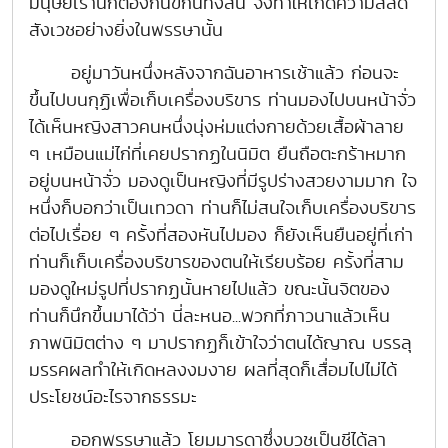
มนุษย์เรานี้ก็ต้องกินขี้กันทั้งสิ้น จึงทำให้เกิดความสลด
สังเวชอย่างยิ่งในพรรษานั้น
อยู่มาวันหนึ่งหลังจากฉันอาหารเช้าแล้ว ก่อนจะ
ขึ้นไปบนกุฏิเพื่อเก็บเครื่องบริขาร ท่านมองไปบนหน้าจั่ว
ได้เห็นหญิงสาวคนหนึ่งนุ่งห่มแต่งกายด้วยเสื้อผ้าลาย
ๆ เหมือนแม่ไก่ที่เคยปรากฏในนิมิต ยืนถือตะกร้าหมาก
อยู่บนหน้าจั่ว มองดูเป็นหญิงที่มีรูปร่างสวยงามมาก ใจ
หนึ่งก็บอกว่าเป็นเทวดา ท่านก็ไม่สนใจเก็บเครื่องบริขาร
ต่อไปเรื่อย ๆ ครั้งที่สองหันไปมอง ก็ยังเห็นยืนอยู่ที่เก่า
ท่านก็เก็บเครื่องบริขารของตนให้เรียบร้อย ครั้งที่สาม
มองดูใหม่รูปที่ปรากฏนั้นหายไปแล้ว ขณะนั้นจิตของ
ท่านก็นึกขึ้นมาได้ว่า นี่ละหนอ...พวกที่ภาวนาแล้วเห็น
ภาพนิมิตต่าง ๆ มาปรากฏก็เข้าใจว่าตนได้ญาณ บรรลุ
มรรคผลทำให้เกิดหลงงมงาย ผลที่สุดก็เสื่อมไปไม่ได้
ประโยชน์อะไรจากธรรมะ
ออกพรรษาแล้ว โยมมารดาซึ่งบวชเป็นชีได้ลา