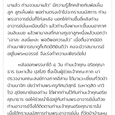
มาแล้ว ท่านจวนมาแล้ว" มีความรู้สึกคล้ายกับพ่อเห็น
ลูก ลูกเห็นพ่อ พอท่านตรงเข้าไปจะกราบนมัสการ ท่าน
พระอาจารย์มั่นก็โก่งหลัง บอกให้ท่านขึ้นขี่หลังท่าน
อาจารย์มั่นเหมือนขี่ม้า แล้วท่านจึงพาเหาะขึ้นบนอากาศ
จนลิบเมฆ แล้วพามาลงที่กลางภูเขาลูกหนึ่งแล้วบอกว่า
"เอาละ ลงนี่แหละ พอดีพอควรแล้ว" เมื่อตื่นจากนิมิต
ท่านมาพิจารณาดูก็เกิดปีติยินดีว่า คงจะมีวาสนาบารมี
อยู่ในพรหมจรรย์ จึงเร่งทำความเพียรต่อไป
หลังออกพรรษาได้ ๕ วัน ท่านเจ้าคุณ อริยคุณา
ธาร (มหาเส็ง ปุสโส) ซึ่งเป็นผู้ช่วยเจ้าคณะภาค มา
ตรวจงานคณะสงฆ์ทางภาคอีสาน ได้มาแวะเยี่ยมที่วัดป่า
บ้านนาจิก นัยว่าท่านพระครูทัศนวิสุทธิ (มหาดุสิต เทวิ
โร) อุปัชฌาย์ของท่าน ได้ฝากท่านไว้กับท่านเจ้าคุณอริย
คุณาธาร ขอให้ช่วยนำไปอยู่กับท่านพระอาจารย์มั่นด้วย
ท่านอาจารย์จึงได้ติดตามท่านเจ้าคุณอริยคุณาธารไป
เมื่อได้กราบนมัสการท่านพระอาจารย์มั่น ที่วัดป่าบ้านหน