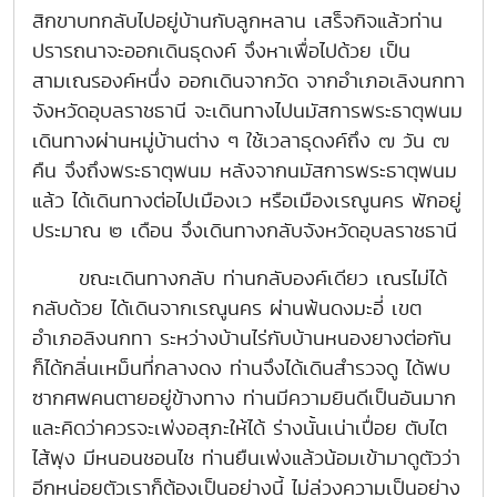
สิกขาบทกลับไปอยู่บ้านกับลูกหลาน เสร็จกิจแล้วท่าน
ปรารถนาจะออกเดินธุดงค์ จึงหาเพื่อไปด้วย เป็น
สามเณรองค์หนึ่ง ออกเดินจากวัด จากอำเภอเลิงนกทา
จังหวัดอุบลราชธานี จะเดินทางไปนมัสการพระธาตุพนม
เดินทางผ่านหมู่บ้านต่าง ๆ ใช้เวลาธุดงค์ถึง ๗ วัน ๗
คืน จึงถึงพระธาตุพนม หลังจากนมัสการพระธาตุพนม
แล้ว ได้เดินทางต่อไปเมืองเว หรือเมืองเรณูนคร พักอยู่
ประมาณ ๒ เดือน จึงเดินทางกลับจังหวัดอุบลราชธานี
ขณะเดินทางกลับ ท่านกลับองค์เดียว เณรไม่ได้
กลับด้วย ได้เดินจากเรณูนคร ผ่านพ้นดงมะอี่ เขต
อำเภอลิงนกทา ระหว่างบ้านไร่กับบ้านหนองยางต่อกัน
ก็ได้กลิ่นเหม็นที่กลางดง ท่านจึงได้เดินสำรวจดู ได้พบ
ซากศพคนตายอยู่ข้างทาง ท่านมีความยินดีเป็นอันมาก
และคิดว่าควรจะเพ่งอสุภะให้ได้ ร่างนั้นเน่าเปื่อย ตับไต
ไส้พุง มีหนอนชอนไช ท่านยืนเพ่งแล้วน้อมเข้ามาดูตัวว่า
อีกหน่อยตัวเราก็ต้องเป็นอย่างนี้ ไม่ล่วงความเป็นอย่าง