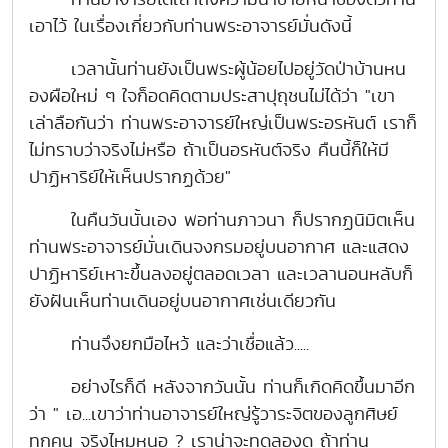
เอาไว้ ในเรื่องเกี่ยวกับท่านพระอาจารย์มั่นดังนี้
เวลานั้นท่านยังเป็นพระผู้น้อยไปอยู่วัดป่าบ้านหน
องผือใหม่ ๆ ใจก็อดคิดตามประสาปุถุชนไม่ได้ว่า "เขา
เล่าลือกันว่า ท่านพระอาจารย์ใหญ่เป็นพระอรหันต์ เราก็
ไม่ทราบว่าจริงไม่หรือ ถ้าเป็นอรหันต์จริง คืนนี้ก็ให้มี
ปาฏิหาริย์ให้เห็นปรากฏด้วย"
ในคืนวันนั้นเอง พอท่านภาวนา ก็ปรากฏนิมิตเห็น
ท่านพระอาจารย์มั่นเดินจงกรมอยู่บนอากาศ และแสดง
ปาฏิหาริย์เหาะขึ้นลงอยู่ตลอดเวลา และเวลานอนหลับก็
ยังฝันเห็นท่านเดินอยู่บนอากาศเช่นเดียวกัน
ท่านจึงยกมือไหว้ และว่าเชื่อแล้ว.....
อย่างไรก็ดี หลังจากวันนั้น ท่านก็เกิดคิดขึ้นมาอีก
ว่า " เอ...เขาว่าท่านอาจารย์ใหญ่รู้วาระจิตของลูกศิษย์
ทุกคน จริงไหมหนอ ? เราน่าจะทดลองดู ถ้าท่าน