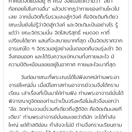
กำหนดจิตแปลอยู่ ๓ ครั้ง จึงแปลได้ความว่า "อย่า
ท้อถอยไปในทางอื่น" แล้วปรากฏว่ากายของท่านไหวไป
เลย จากนั้นจิตก็เริ่มรวมลงสู่ภวังค์ คือจิตเดิมทีเดียว
ขณะนั้นยังไม่รู้ว่าจิตสู่ภวังค์ และจิตเดิมเป้นอย่างไร รู้
แต่ว่า ขณะจิตรวมนั้น จิตใสบริสุทธิ์ หมดจด หาที่
เปรียบได้ยาก แสนที่จะสบายมากที่สุด เป็นจิตปราศจาก
อารมณ์ใด ๆ จิตรวมอยู่อย่างนั้นตลอดคืนจนรุ่งเช้า จิต
จึงถอนออก และได้รับความเบิกบานทั้งกายและใจ มี
ความปีติเหมือนลอยอยู่ในอากาศ กายและใจเบาที่สุด
วันต่อมาขณะที่พระเณรได้ไปฟังเทศน์ท่านพระอา
จารย่ใหญ่มั่น เมื่อมีโอกาสท่านอาจารย์จวนจึงได้กราบ
เรียน เล่าเรื่องที่เป็นมาให้ท่านฟัง ท่านพระอาจารย์มั่นได้
พิจารณาดูจิตของท่านว่าเป็นจริงหรือไม่แล้วจึงบอกว่า
"อ้อ...จิตท่านจวนนี่รวมทีเดียวถึงฐีติจิต คือจิตเดิมเลยที
เดียว" ท่านพระอาจารย์มั่นชมเชยว่าดีนัก จะได้กำลัง
ใหญ่ แต่ถ้าสติอ่อน กำลังจะไม่มี ท่านจึงกราบเรียนถาม