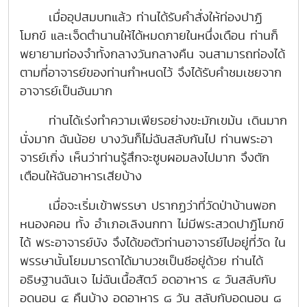
เมื่ออุปสมบทแล้ว ท่านได้รับคำสั่งให้ท่องปาฏิ
โมกข์ และเจ็ดตำนานให้ได้หมดภายในหนึ่งเดือน ท่านก็
พยายามท่องจำทั้งกลางวันกลางคืน จนสามารถท่องได้
ตามที่อาจารย์ของท่านกำหนดไว้ จึงได้รับคำชมเชยจาก
อาจารย์เป็นอันมาก
ท่านได้เร่งทำความเพียรอย่างขะมักเขม้น เดินมาก
นั่งมาก ฉันน้อย บางวันก็ไม่ฉันสลับกันไป ท่านพระอา
จารย์เกิ่ง เห็นว่าท่านรู้สึกจะซูบผอมลงไปมาก จึงตัก
เตือนให้ฉันอาหารเสียบ้าง
เมื่อจะเริ่มเข้าพรรษา ปรากฏว่าที่วัดป่าบ้านพอก
หนองคอน ทั้ง อำเภอเลิงนกทา ไม่มีพระสวดปาฏิโมกข์
ได้ พระอาจารย์บัง จึงได้ขอตัวท่านอาจารย์ไปอยู่ที่วัด ใน
พรรษานั้นโยมมารดาได้มาบวชเป็นชีอยู่ด้วย ท่านได้
อธิษฐานฉันเจ ไม่ฉันเนื้อสัตว์ อดอาหาร ๔ วันสลับกับ
อดนอน ๔ คืนบ้าง อดอาหาร ๘ วัน สลับกับอดนอน ๘