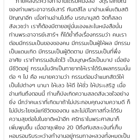
ภายหลังระหว่างทำงานได้รับหนังสือ "จตุราลักษณ์"
ของท่านพระอาจารย์เสาร์ กันตสีโล มาอ่านเพิ่มเติมสติ
ปัญญาอีก เมื่อท่านอ่านไปถึง มรณานุสติ จิตก็สลด
สังเวชว่า เราก็ต้องมีตายอยู่นั่นเองและในหนังสือนั้น
ท่านพระอาจารย์เสาร์ฯ ก็ได้ย้ำถึงเรื่องกรรมว่า คนเรา
ต่อมมีกรรมเป็นของของคน มีกรรมเป็นผู้ให้ผล มีกรรม
เป็นแดนเกิด มีกรรมเป็นผู้ติดตาม มีกรรมเป็นที่พึ่ง
อาศัย เราทำกรรมอันใดไว้ เป็นบุญหรือเป็นบาป เมื่อยัง
มีชีวิตอยู่ กรรมนั้นจักเป็นทายาทให้เราได้รับผลกรรมนั้น
ต่อ ๆ ไป คือ หมายความว่า กรรมต่อมจำแนกสัตว์ให้
เป็นไปต่างๆ นานา ให้เลว ให้ดี ให้ชั่ว ให้ประเสริฐ เมื่อ
อ่านกันถึงตอนนี้ ท่านก็บังเกิดความสลดสังเวชใจอย่าง
ยิ่ง นึกว่าคนเราที่เกิดมาถ้าไม่ประกอบคุณงามความดี ก็
ไม่มีประโยชน์แก่ชีวิตของตน และไม่มีโอกาสที่จะได้รับ
ความสุขต่อไปในชาติหน้าอีก ศรัทธาในพระศาสนาก็
เพิ่มพูนขึ้น เมื่ออายุเพียง 20 ปีถึงกับสละเงินที่เก็บ
หอมรอมริบระหว่างทำงานอยู่กรมทางหลวงทั้งหมดเป็น