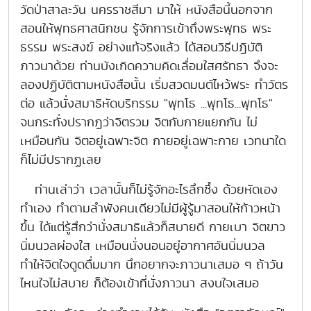
วัดป่าสาละวัน นครราชสีมา มาให้ หนังสือนี้นอกจาก
สอนให้พุทธศาสนิกชน รู้จักการเข้าถึงพระพุทธ พระ
ธรรม พระสงฆ์ อย่างแท้จริงแล้ว ได้สอนวิธีปฏิบัติ
ภาวนาด้วย ท่านบังเกิดความคิดเลื่อมใสศรัทธา จึงจะ
ลองปฏิบัติตามหนังสือนั้น เริ่มสวดมนต์ไหว้พระ ทำวัตร
ต่อ แล้วนั่งสมาธิหัดบริกรรม "พุทโธ ...พุทโธ...พุทโธ"
จนกระทั่งปรากฏว่าจิตรวม จิตกับกายแยกกัน ไม่
เหมือนกัน จิตอยู่เฉพาะจิต กายอยู่เฉพาะกาย เวทนาใด
ก็ไม่มีปรากฏเลย
ท่านเล่าว่า เวลานั้นก็ไม่รู้จักอะไรลึกซึ้ง ด้วยหัดเอง
ทำเอง ทำตามลำพังคนเดียวไม่มีผู้รู้มาสอนให้ก้าวหน้า
ขึ้น ได้แต่รู้สึกว่านั่งสมาธิแล้วก็สบายดี กายเบา จิตขาว
นิ่มนวลผ่องใส เหมือนนั่งนอนอยู่อากาศอันนิ่มนวล
ทำให้จิตใจดูดดื่มมาก นึกอยากจะภาวนาเสมอ ๆ ถ้าวัน
ไหนใจไม่สบาย ก็ต้องเข้าที่นั่งภาวนา สงบใจเสมอ