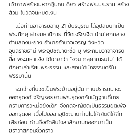
เจ้าภาพสร้างมหากฐินคนเดียว สร้างพระประธาน สร้าง
ส้วม ในวัดจนหมดเงิน
เมื่อท่านอาจารย์อายุ 21 ปีบริบูรณ์ ได้อุปสมบทเป็น
พระภิกษุ ฝ่ายมหานิกาย ที่วัดเจริญจิต บ้านโคกกลาง
ตำบลดงมะยาง อำเภออำนาจเจริญ จังหวัด
อุบลราชธานี พระอุปัชฌายะชื่อ บุ พระกัมมวาจาจารย์
ชื่อ พระมหาแจ้ง ได้ฉายาว่า "จวน กลฺยาณธมฺโม" ได้
ศึกษาเล่าเรียนพระธรรม และสอบได้นักธรรมตรีใน
พรรษานั้น
ระหว่างที่บวชเป็นพระบ้านอยู่นั้น ท่านปรารถนาจะ
ออกธุดงค์เจริญรอยยามพระธุดงคกัมมัฏฐานที่เคย
กราบคารวะเมื่อยังเด็ก จึงคิดจะญัตติเป็นธรรมยุตเพื่อ
ออกธุดงค์ เมื่อไปขอลาอุปัชฌาย์ท่านไม่ให้ญัตติให้สึก
เสียก่อน ท่านจึงตัดสินใจลาสิกขาบทออกมาเป็น
ฆราวาสก่อนชั่วคราว