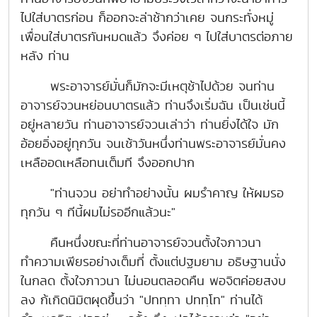
ไปใส่บาตรก่อน ก็ออกจะล่าช้ากว่าเคย จนกระทั่งหมู่
เพื่อนใส่บาตรกันหมดแล้ว จึงค่อย ๆ ไปใส่บาตรต่อภาย
หลัง ท่าน
พระอาจารย์มั่นก็มักจะมีเหตุช้าไปด้วย จนท่าน
อาจารย์จวนหย่อนบาตรแล้ว ท่านจึงเริ่มฉัน เป็นเช่นนี้
อยู่หลายวัน ท่านอาจารย์จวนเล่าว่า ท่านยิ่งได้ใจ มัก
อ้อยอิ่งอยู่ทุกวัน จนเช้าวันหนึ่งท่านพระอาจารย์มั่นคง
เหลืออดเหลือทนเต็มที จึงออกปาก
"ท่านจวน อย่าทำอย่างนั้น ผมรำคาญ ให้ผมรอ
ทุกวัน ๆ ทีนี้ผมไม่รออีกแล้วนะ"
คืนหนึ่งขณะที่ท่านอาจารย์จวนตั้งใจภาวนา
ทำความเพียรอย่างเต็มที่ ตั้งแต่ปฐมยาม อธิษฐานนั่ง
ในกลด ตั้งใจภาวนา ไม่นอนตลอดคืน พอจิตค่อยสงบ
ลง ก้เกิดนิมิตผุดขึ้นว่า "ปททฺทา ปททฺโท" ท่านได้