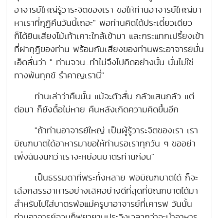
อาจารย์ใหญ่รู้วาระจิตของเรา ขอให้ท่านอาจารย์ใหญ่มา
หาเราที่กุฏิคืนวันนี้เถอะ" พอท่านคิดได้ประเดี๋ยวเดียว
ก็ได้ยินเสียงไม้เท้าเคาะใกล้เข้ามา และกระแทกเปรี้ยงเข้า
ที่ฝากุฏิของท่าน พร้อมกับเสียงของท่านพระอาจารย์มั่น
เอ็ดลั่นว่า " ท่านจวน...ทำไม่จึงไปคิดอย่างนั้น นั่นไม่ใช่
ทางพ้นทุกข์ รำคาญเรานี่"
ท่านเล่าว่าคืนนั้น แม้จะตัวสั่น กลัวแสนกลัว แต่
ต่อมา ก็ยังดื้อไม่หาย คืนหลังเกิดความคิดขึ้นอีก
"ถ้าท่านอาจารย์ใหญ่ เป็นผู้รู้วาระจิตของเรา เรา
บิณฑบาตได้อาหารมาขอให้ท่านรอเราทุกวัน ๆ ขออย่า
เพิ่งฉันจนกว่าเราจะหย่อนบาตรท่านก่อน"
เป็นธรรมดาที่พระทั้งหลาย พอบิณฑบาตได้ ก็จะ
เลือกสรรอาหารอย่างเลิศอย่างดีที่สุดที่บิณฑบาตได้มา
สำหรับไปใส่บาตรพ่อแม่ครูบาอาจารย์ที่เคารพ วันนั้น
ท่านอาจารย์จวนก็พยายามประวิงเวลากว่าจะนำอาหาร