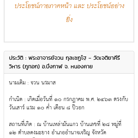
ประโยชน์ภายภาคหน้า และ ประโยชน์อย่าง
ยิ่ง
ประวัติ : พระอาจารย์จวน กุลเชฏโฐ - วัดเจติยาคีรี
วิหาร (ภูทอก) อ.บึงกาฬ จ. หนองคาย
นามเดิม : จวน นรมาส
กำเนิด : เกิดเมื่อวันที่ ๑๐ กรกฎาคม พ.ศ. ๒๔๖๓ ตรงกับ
วันเสาร์ แรม ๑๐ ค่ำ เดือน ๘ ปีวอก
สถานที่เกิด : ณ บ้านเหล่ามันแกว บ้านเลขที่ ๒๘ หมู่ที่
๑๒ ตำบลดงมะยาง อำเภออำนาจเจริญ จังหวัด