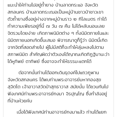
แนะนำให้ท่านไปอยู่ถ้ำยาง บ้านลาดกระแอ จังหวัด
สกลนคร บ้านลาดกระเฌอเป็นหมู่บ้านชาวป่าชาวเขา
ตัวถ้ำยางซึ่งอยู่ห่างจากหมู่บ้านราว ๒ กิโลเมตร ท่าได้
ทำความเพียรอยู่ที่นี้ ๗ วัน ๗ คืน ไม่ได้หลับนอนเลย
จิตรวมโดยง่าย เกิดภาพนิมิตต่าง ๆ ทั้งนิมิตภายในและ
นิมิตภายนอกเกิดขึ้นเสมอ พิจารณาดูก็รู้ว่า นิมิตนี้เกิด
จากจิตที่สอดส่ายไป ผู้ไม่มีสติก็จะทำให้ลุ่มหลงไปตาม
สภาพนิมิต สำคัญผิดว่าตัวเองได้ญาณเกิดทิฏฐิมานะว่า
ได้หูทิพย์ ตาทิพย์ ซึ่งอาจจะทำให้ธรรมะแตกได้
ต่อจากนั้นท่านได้ออกเดินธุดงค์ไปแถวภูพาน
จังหวัดสกลนคร ได้พบท่านพระอาจารย์มหาทองสุข
สุจิตโต เจ้าอาวาสวัดป่าสุทธาวาส สมัยนั้น ได้ชวนกันไป
ฟังเทศน์ท่านพระอาจารย์กงมา จิรปุญโญ ซึ่งกำลังอยู่
ที่บ้านห้วยหีบ
เมื่อได้ฟังเทศน์ท่านอาจารย์กงมาแล้ว ท่านได้แยก