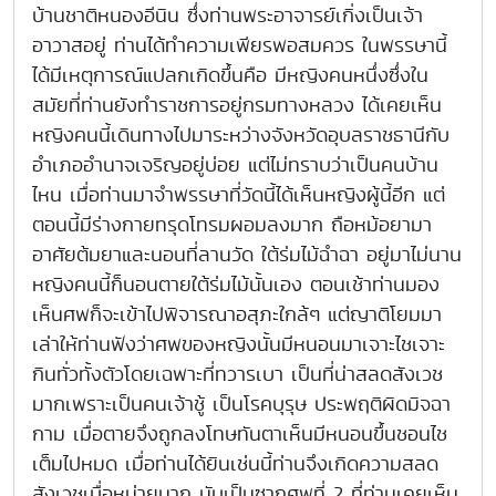
บ้านชาติหนองอีนิน ซึ่งท่านพระอาจารย์เกิ่งเป็นเจ้า
อาวาสอยู่ ท่านได้ทำความเพียรพอสมควร ในพรรษานี้
ได้มีเหตุการณ์แปลกเกิดขึ้นคือ มีหญิงคนหนึ่งซึ่งใน
สมัยที่ท่านยังทำราชการอยู่กรมทางหลวง ได้เคยเห็น
หญิงคนนี้เดินทางไปมาระหว่างจังหวัดอุบลราชธานีกับ
อำเภออำนาจเจริญอยู่บ่อย แต่ไม่ทราบว่าเป็นคนบ้าน
ไหน เมื่อท่านมาจำพรรษาที่วัดนี้ได้เห็นหญิงผู้นี้อีก แต่
ตอนนี้มีร่างกายทรุดโทรมผอมลงมาก ถือหม้อยามา
อาศัยต้มยาและนอนที่ลานวัด ใต้ร่มไม้ฉำฉา อยู่มาไม่นาน
หญิงคนนี้ก็นอนตายใต้ร่มไม้นั้นเอง ตอนเช้าท่านมอง
เห็นศพก็จะเข้าไปพิจารณาอสุภะใกล้ๆ แต่ญาติโยมมา
เล่าให้ท่านฟังว่าศพของหญิงนั้นมีหนอนมาเจาะไชเจาะ
กินทั่วทั้งตัวโดยเฉพาะที่ทวารเบา เป็นที่น่าสลดสังเวช
มากเพราะเป็นคนเจ้าชู้ เป็นโรคบุรุษ ประพฤติผิดมิจฉา
กาม เมื่อตายจึงถูกลงโทษทันตาเห็นมีหนอนขึ้นชอนไช
เต็มไปหมด เมื่อท่านได้ยินเช่นนี้ท่านจึงเกิดความสลด
สังเวชเบื่อหน่ายมาก นับเป็นซากศพที่ 2 ที่ท่านเคยเห็น