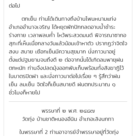
ต่อไป
ตกเย็น ท่านได้เดินทางถึงบ้านโพนหนามแท่ง
อำเภออำนาจเจริญ ได้หยุดพักปักกลดอาบน้ำชำระ
ร่างกาย เวลาพลบค่ำ ไหว้พระสวดมนต์ พิจารณาซากอ
สุภะที่เห็นเมื่อกลางวันแล้วน้อมเข้าหาตัว ปรากฏว่าจิตใจ
สงบ สบาย เยือกเย็นมีความสุขมาก นั่งภาวนาอยู่
ตั้งแต่ปฐมยามจนถึงตี ๒ ต่อจากนั้นได้เกิดลมพายุฝน
ตกหนัก ท่านจึงปลดมุ้งออกพับเก็บพร้อมทั้งสังฆาฏิไว้
ในบาตรปิดฝา และนั่งภาวนาต่อไปเรื่อย ๆ รู้สึกว่าฝน
เย็น ลมเย็น จิตใจก็เย็นสบายดี ฝนตกประมาณ ๑
ชั่วโมงก็หายไป
พรรษาที่ ๒ พ.ศ. ๒๔๘๗
วัดทุ่ง บ้านชาติหนองอีนิน อำเภอเลิงนกทา
ในพรรษาที่ 2 ท่านอาจารย์จำพรรษาอยู่ที่วัดทุ่ง