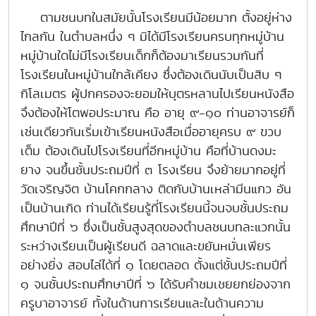
ตามชนบทในสมัยนั้นโรงเรียนมีน้อยมาก ตั้งอยู่ห่าง
ไกลกัน ในตำบลหนึ่ง ๆ มิได้มีโรงเรียนครบทุกหมู่บ้าน
หมู่บ้านใดไม่มีโรงเรียนเด็กก็ต้องมาเรียนรวมกันที่
โรงเรียนในหมู่บ้านใกล้เคียง ซึ่งต้องเดินนับเป็นสิบ ๆ
กิโลเมตร ผู้ปกครองจะยอมให้บุตรหลานไปเรียนหนังสือ
จึงต้องให้โตพอประมาณ คือ อายุ ๙-๑๐ ท่านอาจารย์ก็
เช่นเดียวกันเริ่มเข้าเรียนหนังสือเมื่ออายุครบ ๙ ขวบ
เต็ม ต้องเดินไปโรงเรียนที่อีกหมู่บ้าน คือที่บ้านดงมะ
ยาง จนขึ้นชั้นประถมปีที่ ๓ โรงเรียน จึงย้ายมากอยู่ที่
วัดเจริญจิต บ้านโคกกลาง ติดกับบ้านเหล่ามีนแกว อัน
เป็นบ้านเกิด ท่านได้เรียนรู้ที่โรงเรียนนี้จนจบชั้นประถม
ศึกษาปีที่ ๖ ซึ่งเป็นชั้นสูงสุดของตำบลชนบทละแวกนั้น
ระหว่างเรียนเป็นผู้เรียนดี ฉลาดและขยันหมั่นเพียร
อย่างยิ่ง สอบไล่ได้ที่ ๑ โดยตลอด ตั้งแต่ชั้นประถมปีที่
๑ จนชั้นประถมศึกษาปีที่ ๖ ได้รับคำชมเชยยกย่องจาก
ครูบาอาจารย์ ทั้งในด้านการเรียนและในด้านความ