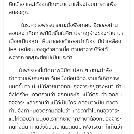
คืนบ้าง และได้ออกบิณฑบาตมาเลี้ยงโยมมารดาเพื่อ
สนองคุณ
ในระหว่างพรรษาขณะนั่งฟังเทศน์ จิตของท่าน
สงบลง เกิดภาพนิมิตขึ้นในจิต ปรากฏร่างของท่านเน่า
เปื่อยเป็นอสุภ เห็นขาของตัวเองเน่าเปื่อย มีน้ำเหลือง
ไหล เหมือนมองดูด้วยตาเนื้อ ท่านอาจารย์จึงได้
พิจารณาอสุภะต่อไปเป็นประจำ
ในพรรษานี้เกิดภาพนิมิตแปลก ๆ ขณะกำลัง
ทำความเพียรเสมอ วันหนึ่งก่อนจิตจะรวมได้เกิดภาพ
นิมิตขึ้นว่า มีแม่ไก่ลายมาจิกกินอุจจาระอยู่ตรงหน้า ท่าน
จึงได้กำหนดจิตถามว่า จิกกินอะไร แม่ไก่ตอบว่า จิกกิน
อุจจาระ แล้วถามว่าแม่ไก่เป็นใคร ก็ตอบว่าเป็นเทวดา
ท่านจึงกำหนดจิตถามต่อไปว่า เทวดาทำไมกินอุจจาระ
แม่ไก่ตอบว่า มนุษย์เราทุกชาติทุกภาษาต้องกินอุจจาระ
กันทั้งนั้น ท่านจึงน้อมเอานิมิตนั้นมาพิจารณา ก็เห็นว่า