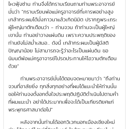
ไหวฟุ้งซ่าน ท่านจึงได้กราบเรียนถามท่านพระอาจารย์
มั่นว่า "กราบเรียนพ่อแม่ครูอาจารย์ที่เคารพอย่างสูง
เกล้ากระผมได้นั่งภาวนาแล้วเกิดนิมิต ปรากฏพระเถระ
ผู้ใหญ่มาตักเตือนว่า - ท่านจวน ถ้าท่านจะเป็นผู้ใหญ่
เขานั้น ท่านอย่าวางแผ่นดิน เพราะความประพฤติของ
ท่านยังไม่สม่ำเสมอ... ดังนี้ เกล้ากระผมเป็นผู้มีสติ
ปัญญาน้อย ไม่สามารถจะรู้ว่าอะไรเป็นแผ่นดิน ขอ
นิมนต์พ่อแม่ครูอาจารย์โปรดประทานให้โอวามตักเตือน
ด้วย"
ท่านพระอาจารย์มั่นได้ตอบจดหมายมาว่า "ถึงท่าน
จวนที่อาลัยยิ่ง ทุกสิ่งทุกอย่างที่ผมได้แนะนำให้ท่านนั้น
ขอให้ท่านจงตั้งอกตั้งใจประพฤติปฏิบัติดำเนินไปตามคำ
ที่ผมแนะนำ อย่าได้ประมาทเพื่อจะได้เป็นเกียรติยศแก่
พระพุทธศาสนาต่อไป"
หลังจากนั้นท่านได้ออกวิเวกนอกเมืองเชียงใหม่