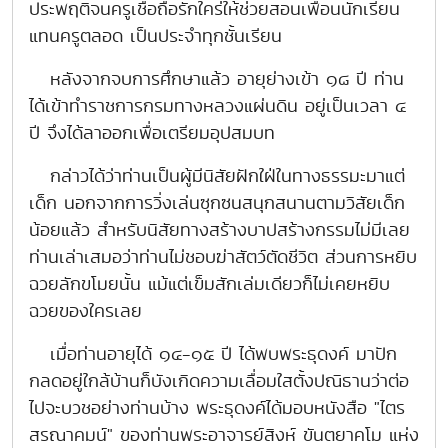
ประพฤติจนครูเชื่อถือรักใคร่ให้ช่วยสอนเพื่อนนักเรียน
แทนครูตลอด เป็นประจำทุกชั้นเรียน
หลังจากจบการศึกษาแล้ว อายุย่างเข้า ๑๘ ปี ท่าน
ได้เข้าทำราชการกรมทางหลวงแผ่นดิน อยู่เป็นเวลา ๔
ปี จึงได้ลาออกเพื่อเตรียมอุปสมบท
กล่าวได้ว่าท่านเป็นผู้มีนิสัยฝักใฝ่ในทางธรรมะมาแต่
เด็ก นอกจากการวิ่งเล่นซุกซนสนุกสนานตามวิสัยเด็ก
น้อยแล้ว สำหรับนิสัยทางสร้างบาปสร้างกรรมไม่มีเลย
ท่านเล่าเสมอว่าท่านไม่ชอบฆ่าสัตว์ตัดชีวิต ส่วนการหยิบ
ฉวยลักขโมยนั้น แม้แต่เข็มสักเล่มเดียวก็ไม่เคยหยิบ
ฉวยของใครเลย
เมื่อท่านอายุได้ ๑๔-๑๕ ปี ได้พบพระธุดงค์ มาปัก
กลดอยู่ใกล้บ้านก็บังเกิดความเลื่อมใสตั้งปณิธานว่าต่อ
ไปจะบวชอย่างท่านบ้าง พระธุดงค์ได้มอบหนังสือ "ไตร
สรณาคมน์" ของท่านพระอาจารย์สิงห์ ขันตยาคโม แห่ง