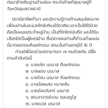
ต่อมาย้ายถิ่นฐานบ้านช่อง กระทั่งท้ายที่สุดมาอยู่ที่
จังหวัดอุบลราชธานี
บิดามีอาชีพทำนา และมีความรู้ทางด้านสมุนไพรมาก
เพื่อนบ้านในละแวกใกล้เคียงได้อาศัยเวลาเจ็บไข้ได้ป่วย
คือเป็นหมอประจำหมู่บ้าน เป็นที่รักใคร่นับถือ และได้รับ
เลือกให้เป็นผู้ใหญ่บ้าน ซึ่งบิดาของท่านก็ดำรงตำแหน่ง
นี้มาตลอดจนถึงแก่กรรม ขณะนั้นท่านอายุได้ 16 ปี
ท่านมีพี่น้องร่วมบิดามารดา ๗ คนด้วยกัน มีชื่อ
ตามลำดับดังนี้
๑. นายเหีย นรมาส ถึงแก่กรรม
๒. นายแดง นรมาส
๓. นายโลน นรมาส ถึงแก่กรรม
๔. นางน้อยแสง หมายสิน
๕. นายอ่อนจันทร์ นรมาส.
๖. พระอาจารย์จวน กุลเชฏโฐ
๗. นายนวล นรมาส