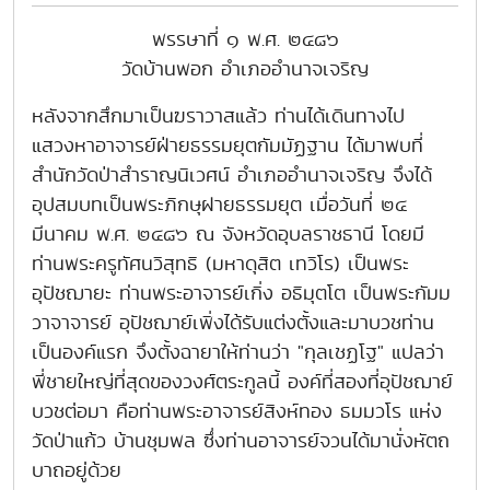
พรรษาที่ ๑ พ.ศ. ๒๔๘๖
วัดบ้านพอก อำเภออำนาจเจริญ
หลังจากสึกมาเป็นฆราวาสแล้ว ท่านได้เดินทางไป
แสวงหาอาจารย์ฝ่ายธรรมยุตกัมมัฏฐาน ได้มาพบที่
สำนักวัดป่าสำราญนิเวศน์ อำเภออำนาจเจริญ จึงได้
อุปสมบทเป็นพระภิกษุฝายธรรมยุต เมื่อวันที่ ๒๔
มีนาคม พ.ศ. ๒๔๘๖ ณ จังหวัดอุบลราชธานี โดยมี
ท่านพระครูทัศนวิสุทธิ (มหาดุสิต เทวิโร) เป็นพระ
อุปัชฌายะ ท่านพระอาจารย์เกิ่ง อธิมุตโต เป็นพระกัมม
วาจาจารย์ อุปัชฌาย์เพิ่งได้รับแต่งตั้งและมาบวชท่าน
เป็นองค์แรก จึงตั้งฉายาให้ท่านว่า "กุลเชฏโฐ" แปลว่า
พี่ชายใหญ่ที่สุดของวงศ์ตระกูลนี้ องค์ที่สองที่อุปัชฌาย์
บวชต่อมา คือท่านพระอาจารย์สิงห์ทอง ธมมวโร แห่ง
วัดป่าแก้ว บ้านชุมพล ซึ่งท่านอาจารย์จวนได้มานั่งหัตถ
บาถอยู่ด้วย