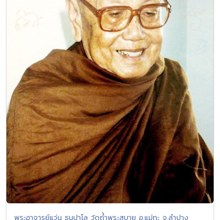
พระอาจารย์แว่น ธนปาโล วัดถ้ำพระสบาย อ.แม่ทะ จ.ลำปาง