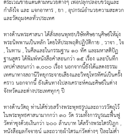
ตระเวณชายแดนตามหน่วยต่างๆ เพื่อปลุกปลอบขวัญและ
กำลังใจ และ แจกอาหาร , ยา , อุปกรณ์อำนวยความสะดวก
และวัตถุมงคลทั่วประเทศ
ทางด้านพระศาสนา ได้สั่งสอนพุทธบริษัทศิษยานุศิษย์ให้มุ่ง
พระนิพพานเป็นหลัก โดยให้ประพฤติปฏิบัติกาย , วาจา , ใจ
, ในทาน , ในศีลและในกรรมฐาน ๑๐ ทัศ และมหาสติปัฏ
ฐานสูตร ได้พิมพ์หนังสือคำสอนกว่า ๑๕ เรื่อง และบันทึก
เทปคำสอนกว่า ๑,๐๐๐ เรื่อง นอกจากนี้ยังได้แสดงธรรม
เทศนาทางสถานีวิทยุกระจายเสียงและวิทยุโทรทัศน์เป็นครั้ง
คราว นอกจากนี้ ยังเดินทางไปสงเคราะห์คณะศิษย์ในต่าง
จังหวัดและต่างประเทศทุกๆ ปี
ทางด้านวัตถุ ท่านได้ช่วยสร้างพระพุทธรูปและถาวรวัตถุไว้
ในพระพุทธศาสนามากกว่า ๓๐ วัด รวมทั้งการบูรณะฟื้นฟู
วัดท่าซุงด้วยเงินกว่า ๖๐๐ ล้านบาท ได้สร้างพระไตรปิฎก ,
หนังสือมูลกัจจายน์ และถวายผ้าไตรแก่วัดต่างๆ ปีละไม่ต่ำ