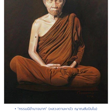
• "กรรมมีอำนาจมาก" (หลวงตามหาบัว ญาณสัมปันโน)