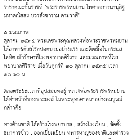
ราชาคณะชั้นราชที่ "พระราชพรหมยาน ไพศาลภาวนานุสิฐ
มหาคณิสสร บวรสังฆาราม คามวาสี"
๏ มรณภาพ:
ตุลาคม ๒๕๓๕ พระเดชพระคุณหลวงพ่อพระราชพรหมยาน
ได้อาพาธด้วยโรคปอดบวมอย่างแรง และติดเชื้อในกระแส
โลหิต เข้ารักษาที่โรงพยาบาลศิริราช และมรณภาพที่โรง
พยาบาลศิริราช เมื่อวันศุกร์ที่ ๓๐ ตุลาคม ๒๕๓๕ เวลา
๑๖.๑๐ น.
ตลอดระยะเวลาที่อุปสมบทอยู่ หลวงพ่อพระราชพรหมยาน
ได้ทำหน้าที่ของพระสงฆ์ ในพระพุทธศาสนาอย่างสมบูรณ์
กล่าวคือ
ทางด้านชาติ ได้สร้างโรงพยาบาล , สร้างโรงเรียน , จัดตั้ง
ธนาคารข้าว , ออกเยี่ยมเยียน ทหารหาญของชาติและตำรวจ