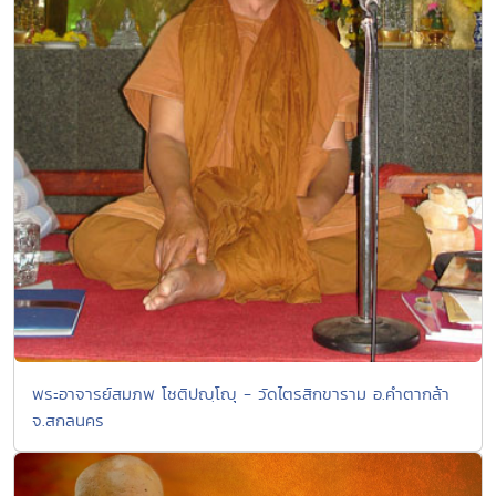
พระอาจารย์สมภพ โชติปญฺโญุ - วัดไตรสิกขาราม อ.คำตากล้า
จ.สกลนคร