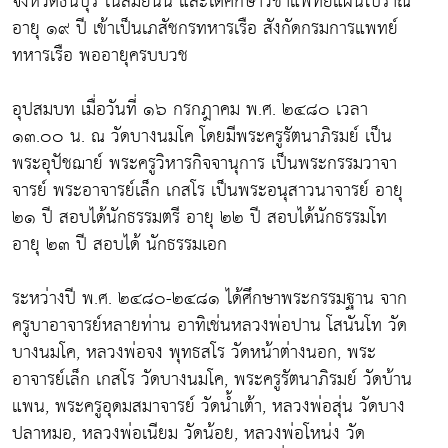
จังหวัดธนบุรี ในสมัยนั้น และได้ศึกษาวิชาแพทย์แผนโบราณ
อายุ ๑๙ ปี เข้าเป็นเภสัชกรทหารเรือ สังกัดกรมการแพทย์
ทหารเรือ พออายุครบบวช
อุปสมบท เมื่อวันที่ ๑๖ กรกฎาคม พ.ศ. ๒๔๘๐ เวลา
๑๓.๐๐ น. ณ วัดบางนมโค โดยมีพระครูรัตนาภิรมย์ เป็น
พระอุปัชฌาย์ พระครูวิหารกิจจานุการ เป็นพระกรรมวาจา
จารย์ พระอาจารย์เล็ก เกสโร เป็นพระอนุสาวนาจารย์ อายุ
๒๑ ปี สอบได้นักธรรมตรี อายุ ๒๒ ปี สอบได้นักธรรมโท
อายุ ๒๓ ปี สอบได้ นักธรรมเอก
ระหว่างปี พ.ศ. ๒๔๘๐-๒๔๘๑ ได้ศึกษาพระกรรมฐาน จาก
ครูบาอาจารย์หลายท่าน อาทิเช่นหลวงพ่อปาน โสนันโท วัด
บางนมโค, หลวงพ่อจง พุทธสโร วัดหน้าต่างนอก, พระ
อาจารย์เล็ก เกสโร วัดบางนมโค, พระครูรัตนาภิรมย์ วัดบ้าน
แพน, พระครูอุดมสมาจารย์ วัดน้ำเต้า, หลวงพ่อสุ่น วัดบาง
ปลาหมอ, หลวงพ่อเนียม วัดน้อย, หลวงพ่อโหน่ง วัด