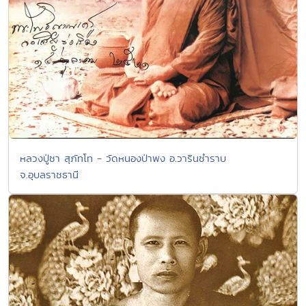
หลวงปู่ชา สุภัทโท - วัดหนองป่าพง อ.วารินชำราบ
จ.อุบลราชธานี