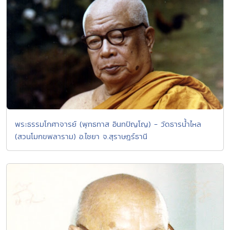
พระธรรมโกศาจารย์ (พุทธทาส อินทปัญโญ) - วัดธารน้ำไหล
(สวนโมกขพลาราม) อ.ไชยา จ.สุราษฎร์ธานี