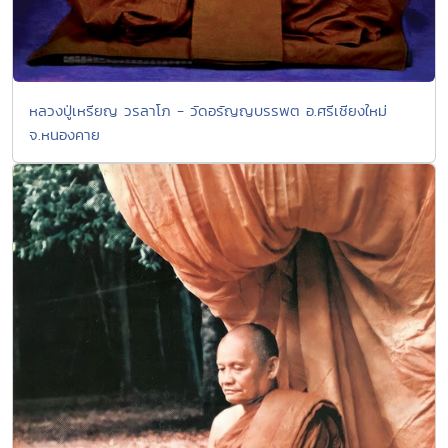
หลวงปู่เหรียญ วรลาโภ - วัดอรัญญบรรพต อ.ศรีเชียงใหม่
จ.หนองคาย