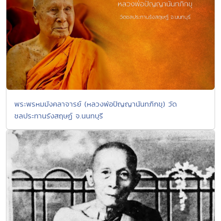
พระพรหมมังคลาจารย์ (หลวงพ่อปัญญานันทภิกขุ) วัด
ชลประทานรังสฤษฏ์ จ.นนทบุรี