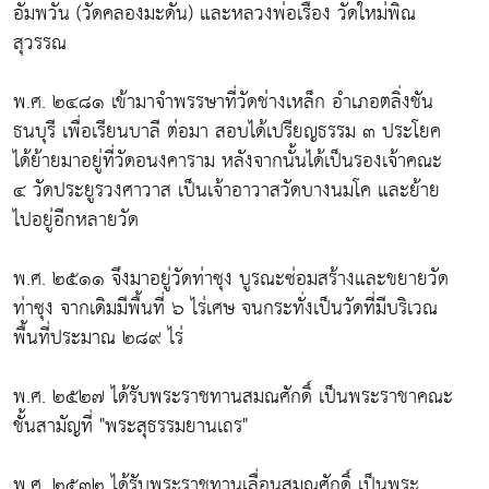
อัมพวัน (วัดคลองมะดัน) และหลวงพ่อเรื่อง วัดใหม่พิณ
สุวรรณ
พ.ศ. ๒๔๘๑ เข้ามาจำพรรษาที่วัดช่างเหล็ก อำเภอตลิ่งชัน
ธนบุรี เพื่อเรียนบาลี ต่อมา สอบได้เปรียญธรรม ๓ ประโยค
ได้ย้ายมาอยู่ที่วัดอนงคาราม หลังจากนั้นได้เป็นรองเจ้าคณะ
๔ วัดประยูรวงศาวาส เป็นเจ้าอาวาสวัดบางนมโค และย้าย
ไปอยู่อีกหลายวัด
พ.ศ. ๒๕๑๑ จึงมาอยู่วัดท่าซุง บูรณะซ่อมสร้างและขยายวัด
ท่าซุง จากเดิมมีพื้นที่ ๖ ไร่เศษ จนกระทั่งเป็นวัดที่มีบริเวณ
พื้นที่ประมาณ ๒๘๙ ไร่
พ.ศ. ๒๕๒๗ ได้รับพระราชทานสมณศักดิ์ เป็นพระราชาคณะ
ชั้นสามัญที่ "พระสุธรรมยานเถร"
พ.ศ. ๒๕๓๒ ได้รับพระราชทานเลื่อนสมณศักดิ์ เป็นพระ