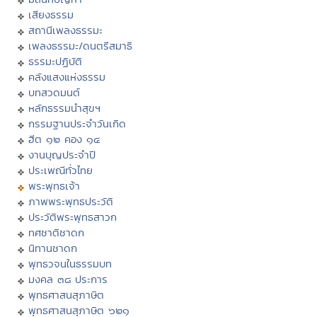
เสียงธรรม
สถานีเพลงธรรมะ
เพลงธรรมะ/ดนตรีสมาธิ
ธรรมะปฏิบัติ
คลังแสงแห่งธรรม
บทสวดมนต์
หลักธรรมนำสุขฯ
กรรมฐานประจำวันเกิด
ฮีต ๑๒ คอง ๑๔
งานบุญประจำปี
ประเพณีทั่วไทย
พระพุทธเจ้า
ภาพพระพุทธประวัติ
ประวัติพระพุทธสาวก
ทศชาติชาดก
นิทานชาดก
พุทธวจนในธรรมบท
มงคล ๓๘ ประการ
พุทธศาสนสุภาษิต
พุทธศาสนสุภาษิต ๖๒๑