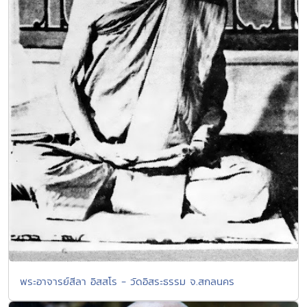
พระอาจารย์สีลา อิสสโร - วัดอิสระธรรม จ.สกลนคร