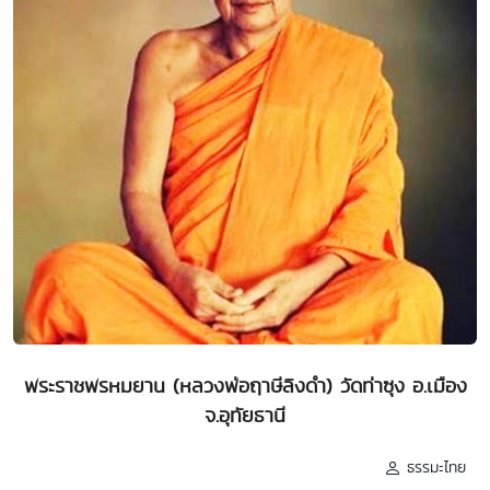
พระราชพรหมยาน (หลวงพ่อฤาษีลิงดำ) วัดท่าซุง อ.เมือง
จ.อุทัยธานี
ธรรมะไทย