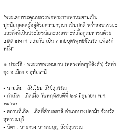
"พระเดชพระคุณหลวงพ่อพระราชพรหมยานเป็น
ปูชนียบุคคลผู้อยู่ด้วยความกรุณา เป็นปกติ พร่ำสอนธรรมะ
และสิ่งทีเป็นประโยชน์และสงเคราะห์เกื้อกูลมหาชนด้วย
เมตตามหาศาลสมกับ เป็น ศากยบุตรพุทธชิโนรส แท้องค์
หนึ่ง"
๏ ประวัติ : พระราชพรหมยาน (หลวงพ่อฤาษีลิงดำ) วัดท่า
ซุง อ.เมือง จ.อุทัยธานี
• นามเดิม : สังเวียน สังข์สุวรรณ
• กำเนิด : เกิดเมื่อ วันพฤหัสบดีที่ ๒๘ มิถุนายน พ.ศ.
๒๔๖๐
• สถานที่เกิด : เกิดที่ตำบลสาลี อำเภอบางปลาม้า จังหวัด
สุพรรณบุรี
• บิดา : นายควง นางสมบุญ สังข์สุวรรณ