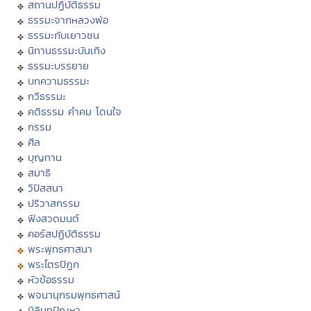
สถานปฏิบัติธรรม
ธรรมะจากหลวงพ่อ
ธรรมะกับเยาวชน
นิทานธรรมะบันเทิง
ธรรมะบรรยาย
บทความธรรมะ
กวีธรรมะ
คติธรรม คำคม โดนใจ
กรรม
ศีล
บุญทาน
สมาธิ
วิปัสสนา
ปริวาสกรรม
ฟังสวดมนต์
คอร์สปฏิบัติธรรม
พระพุทธศาสนา
พระไตรปิฏก
หัวข้อธรรม
พจนานุกรมพุทธศาสน์
มิลินทปัญหา