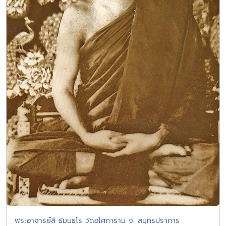
พระอาจารย์ลี ธัมมธโร วัดอโศการาม จ. สมุทรปราการ