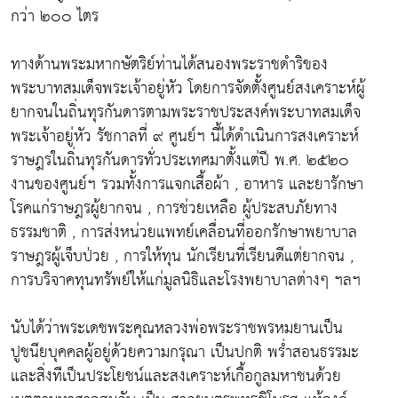
กว่า ๒๐๐ ไตร
ทางด้านพระมหากษัตริย์ท่านได้สนองพระราชดำริของ
พระบาทสมเด็จพระเจ้าอยู่หัว โดยการจัดตั้งศูนย์สงเคราะห์ผู้
ยากจนในถิ่นทุรกันดารตามพระราชประสงค์พระบาทสมเด็จ
พระเจ้าอยู่หัว รัชกาลที่ ๙ ศูนย์ฯ นี้ได้ดำเนินการสงเคราะห์
ราษฎรในถิ่นทุรกันดารทั่วประเทศมาตั้งแต่ปี พ.ศ. ๒๕๒๐
งานของศูนย์ฯ รวมทั้งการแจกเสื้อผ้า , อาหาร และยารักษา
โรคแก่ราษฎรผู้ยากจน , การช่วยเหลือ ผู้ประสบภัยทาง
ธรรมชาติ , การส่งหน่วยแพทย์เคลื่อนที่ออกรักษาพยาบาล
ราษฎรผู้เจ็บป่วย , การให้ทุน นักเรียนที่เรียนดีแต่ยากจน ,
การบริจาคทุนทรัพย์ให้แก่มูลนิธิและโรงพยาบาลต่างๆ ฯลฯ
นับได้ว่าพระเดชพระคุณหลวงพ่อพระราชพรหมยานเป็น
ปูชนียบุคคลผู้อยู่ด้วยความกรุณา เป็นปกติ พร่ำสอนธรรมะ
และสิ่งทีเป็นประโยชน์และสงเคราะห์เกื้อกูลมหาชนด้วย