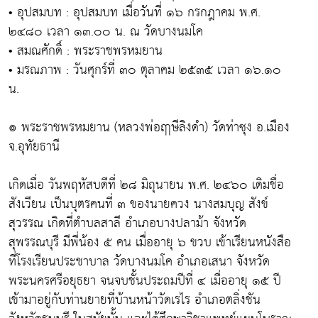
• อุปสมบท : อุปสมบท เมื่อวันที่ ๑๖ กรกฎาคม พ.ศ.
๒๔๘๐ เวลา ๑๓.๐๐ น. ณ วัดบางนมโค
• สมณศักดิ์ : พระราชพรหมยาน
• มรณภาพ : วันศุกร์ที่ ๓๐ ตุลาคม ๒๕๓๕ เวลา ๑๖.๑๐
น.
๏ พระราชพรหมยาน (หลวงพ่อฤาษีลิงดำ) วัดท่าซุง อ.เมือง
จ.อุทัยธานี
เกิดเมื่อ วันพฤหัสบดีที่ ๒๘ มิถุนายน พ.ศ. ๒๔๖๐ เดิมชื่อ
สังเวียน เป็นบุตรคนที่ ๓ ของนายควง นางสมบุญ สังข์
สุวรรณ เกิดที่ตำบลสาลี อำเภอบางปลาม้า จังหวัด
สุพรรณบุรี มีพี่น้อง ๕ คน เมื่ออายุ ๖ ขวบ เข้าเรียนหนังสือ
ที่โรงเรียนประชาบาล วัดบางนมโค อำเภอเสนา จังหวัด
พระนครศรีอยุธยา จนจบชั้นประถมปีที่ ๔ เมื่ออายุ ๑๕ ปี
เข้ามาอยู่กับท่านยายที่บ้านหน้าวัดเรไร อำเภอตลิ่งชัน