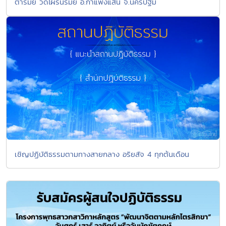
ตารมย์ วัดไผ่รื่นรมย์ อ.กำแพงแสน จ.นครปฐม
เชิญปฏิบัติธรรมตามทางสายกลาง อริยสัจ 4 ทุกต้นเดือน