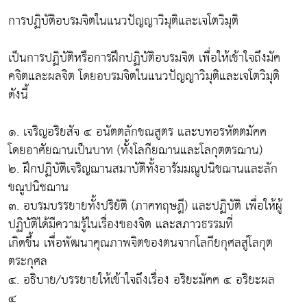
การปฏิบัติอบรมจิตในแนวปัญญาวิมุติและเจโตวิมุติ
เป็นการปฏิบัติหรือการฝึกปฏิบัติอบรมจิต เพื่อให้เข้าใจถึงมัค
คจิตและผลจิต โดยอบรมจิตในแนวปัญญาวิมุติและเจโตวิมุติ
ดังนี้
๑. เจริญอริยสัจ ๔ อนัตตลักขณสูตร และบทอรหัตตมัคค
โดยอาศัยฌานเป็นบาท (ทั้งโลกียฌานและโลกุตตรฌาน)
๒. ฝึกปฏิบัติเจริญฌานสมาบัติทั้งอารัมมณูปนิชฌานและลัก
ขณูปนิชฌาน
๓. อบรมบรรยายทั้งปริยัติ (ภาคทฤษฎี) และปฏิบัติ เพื่อให้ผู้
ปฏิบัติได้มีความรู้ในเรื่องของจิต และสภาวธรรมที่
เกิดขึ้น เพื่อพัฒนาคุณภาพจิตของตนจากโลกียกุศลสู่โลกุต
ตระกุศล
๔. อธิบาย/บรรยายให้เข้าใจถึงเรื่อง อริยะมัคค ๔ อริยะผล
๔