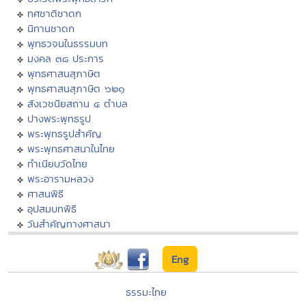
ทศชาติชาดก
นิทานชาดก
พุทธวจนในธรรมบท
มงคล ๓๘ ประการ
พุทธศาสนสุภาษิต
พุทธศาสนสุภาษิต ๖๒๑
สังเวชนียสถาน ๔ ตำบล
ปางพระพุทธรูป
พระพุทธรูปสำคัญ
พระพุทธศาสนาในไทย
ทำเนียบวัดไทย
พระอารามหลวง
ศาสนพิธี
อุปสมบทพิธี
วันสำคัญทางศาสนา
Eng
ธรรมะไทย