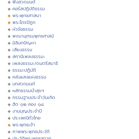
ฟังสวดมนต์
คอร์สปฏิบัติธรรม
พระพุทธศาสนา
พระไตรปิฏก
หัวข้อธรรม
พจนานุกรมพุทธศาสน์
มิลินทปัญหา
เสียงธรรม
สถานีเพลงธรรมะ
เพลงธรรมะ/ดนตรีสมาธิ
ธรรมะปฏิบัติ
คลังแสงแห่งธรรม
บทสวดมนต์
หลักธรรมนำสุขฯ
กรรมฐานประจำวันเกิด
ฮีต ๑๒ คอง ๑๔
งานบุญประจำปี
ประเพณีทั่วไทย
พระพุทธเจ้า
ภาพพระพุทธประวัติ
ประวัติพระพุทธสาวก