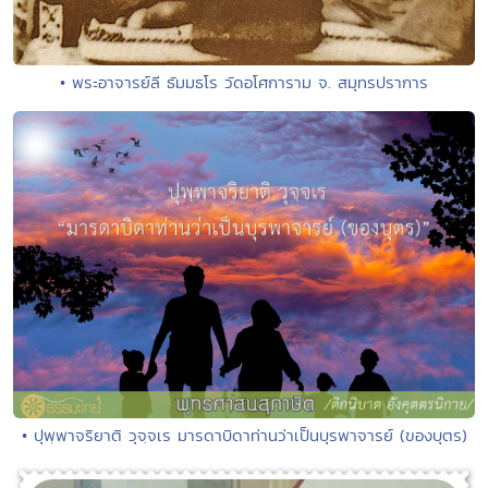
• พระอาจารย์ลี ธัมมธโร วัดอโศการาม จ. สมุทรปราการ
• ปุพฺพาจริยาติ วุจฺจเร มารดาบิดาท่านว่าเป็นบุรพาจารย์ (ของบุตร)