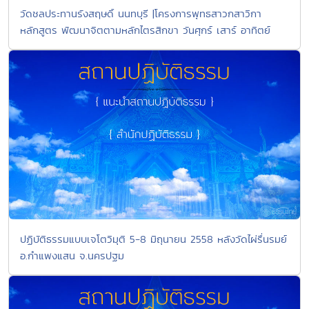
วัดชลประทานรังสฤษดิ์ นนทบุรี |โครงการพุทธสาวกสาวิกา
หลักสูตร พัฒนาจิตตามหลักไตรสิกขา วันศุกร์ เสาร์ อาทิตย์
ปฏิบัติธรรมแบบเจโตวิมุติ 5-8 มิถุนายน 2558 หลังวัดไผ่รื่นรมย์
อ.กำแพงแสน จ.นครปฐม