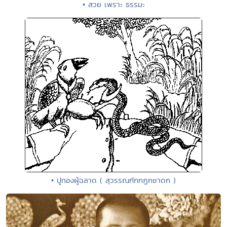
• สวย เพราะ ธรรมะ
• ปูทองผู้ฉลาด ( สุวรรณกักกฏกชาดก )