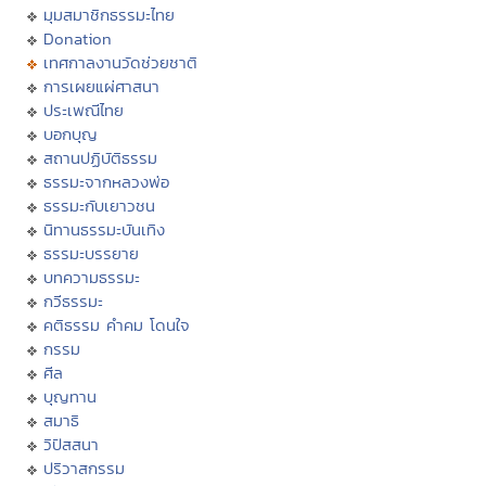
มุมสมาชิกธรรมะไทย
Donation
เทศกาลงานวัดช่วยชาติ
การเผยแผ่ศาสนา
ประเพณีไทย
บอกบุญ
สถานปฏิบัติธรรม
ธรรมะจากหลวงพ่อ
ธรรมะกับเยาวชน
นิทานธรรมะบันเทิง
ธรรมะบรรยาย
บทความธรรมะ
กวีธรรมะ
คติธรรม คำคม โดนใจ
กรรม
ศีล
บุญทาน
สมาธิ
วิปัสสนา
ปริวาสกรรม