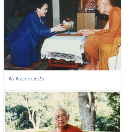
ศีล คือเจตนางดเว้น