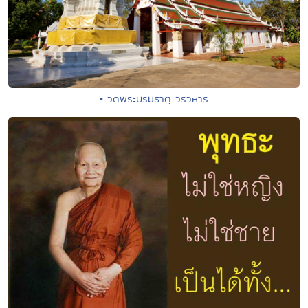
• วัดพระบรมธาตุ วรวิหาร