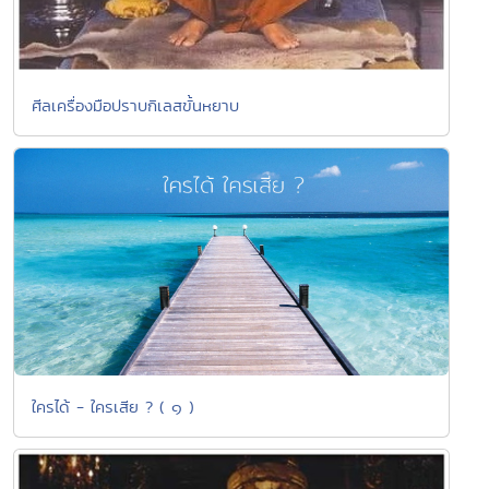
ศีลเครื่องมือปราบกิเลสขั้นหยาบ
ใครได้ - ใครเสีย ? ( ๑ )