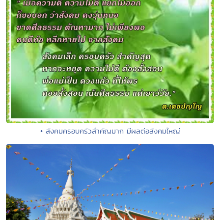
• สังคมครอบครัวสำคัญมาก มีผลต่อสังคมใหญ่