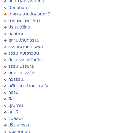
มุมสมาชิกธรรมะไทย
Donation
เทศกาลงานวัดช่วยชาติ
การเผยแผ่ศาสนา
ประเพณีไทย
บอกบุญ
สถานปฏิบัติธรรม
ธรรมะจากหลวงพ่อ
ธรรมะกับเยาวชน
นิทานธรรมะบันเทิง
ธรรมะบรรยาย
บทความธรรมะ
กวีธรรมะ
คติธรรม คำคม โดนใจ
กรรม
ศีล
บุญทาน
สมาธิ
วิปัสสนา
ปริวาสกรรม
ฟังสวดมนต์