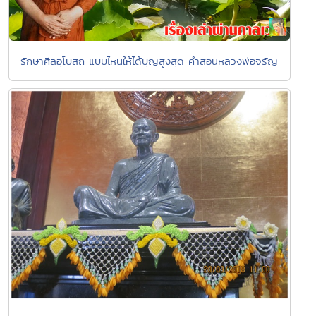
รักษาศีลอุโบสถ แบบไหนให้ได้บุญสูงสุด คำสอนหลวงพ่อจรัญ