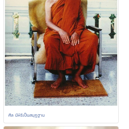
ศีล มีหิริเป็นสมุฏฐาน