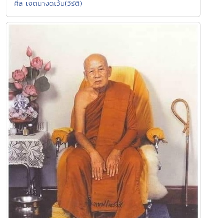
ศีล เจตนางดเว้น(วิรัติ)