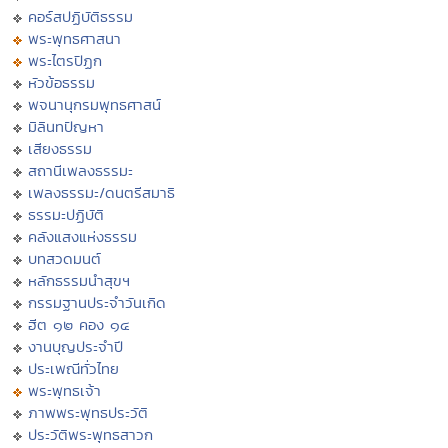
คอร์สปฏิบัติธรรม
พระพุทธศาสนา
พระไตรปิฏก
หัวข้อธรรม
พจนานุกรมพุทธศาสน์
มิลินทปัญหา
เสียงธรรม
สถานีเพลงธรรมะ
เพลงธรรมะ/ดนตรีสมาธิ
ธรรมะปฏิบัติ
คลังแสงแห่งธรรม
บทสวดมนต์
หลักธรรมนำสุขฯ
กรรมฐานประจำวันเกิด
ฮีต ๑๒ คอง ๑๔
งานบุญประจำปี
ประเพณีทั่วไทย
พระพุทธเจ้า
ภาพพระพุทธประวัติ
ประวัติพระพุทธสาวก