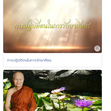
การปฏิบัติตนในการรักษาศีล๘