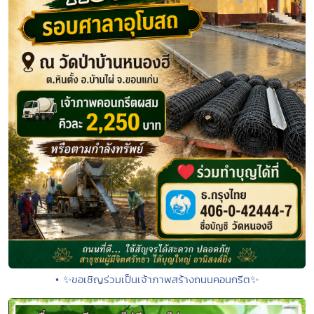
• ✨ขอเชิญร่วมเป็นเจ้าภาพสร้างถนนคอนกรีต✨