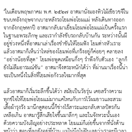
"ในเดือนพฤษภาคม พ.ศ. ๒๕๒๗ อาตมานั่งมองทิวไม้เขียวขจีใน
ชนบทอังกฤษจากเบาะหลังรถโยมพ่อโยมแม่ หลังเดินทางออก
จากอังกฤษหกปี อาตมากลับมาเยี่ยมโยมพ่อโยมแม่เป็นครั้งแรก
ในฐานะพระภิกษุ และเรากำลังขับรถกลับบ้านกัน ระหว่างนั้นมี
อยู่ช่วงหนึ่งที่อาตมาเล่าเรื่องขำขันให้โยมฟัง โยมต่างหัวเราะ
แล้วอาตมาก็เห็นว่าไหล่ของโยมพ่อที่เกร็งอยู่ก็ค่อยๆ คลายลง
“อย่างน้อยที่สุด” โยมพ่อพูดเหมือนกึ่งๆ รำพึงกับตัวเอง ”ลูกก็
ยังไม่ลืมอารมณ์ขัน” อาตมาจึงตระหนักได้ว่า ที่ผ่านมาเรื่องนี้น่า
จะเป็นหนึ่งในสิ่งที่โยมพ่อกังวลใจมากที่สุด
แล้วอาตมาก็เริ่มระลึกขึ้นได้ว่า สมัยเป็นวัยรุ่น เคยสร้างความ
ทุกข์ใจให้โยมพ่อโยมแม่มากแค่ไหนกับการไว้ผมยาวและสวม
เสื้อผ้ารุงรัง มานึกดูตอนนี้ก็ช่างไร้สาระและกลับตาลปัตรกัน
เหลือเกิน อาตมารู้สึกเสียใจขึ้นมาลึกๆ และในจังหวะนั้นเอง
ด้วยความบังเอิญอย่างประหลาด โยมแม่ก็เอ่ยขึ้นจากที่นั่งด้าน
หน้าว่า ตอนที่ลูกยังอยู่ที่บ้าน แม่ไม่นึกไม่ฝันเลยว่าเราจะมีเวลา