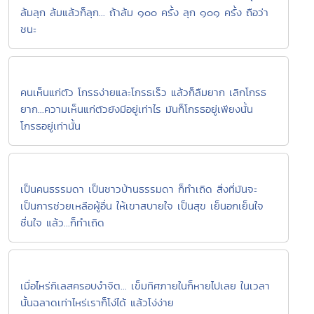
ล้มลุก ล้มแล้วก็ลุก... ถ้าล้ม ๑๐๐ ครั้ง ลุก ๑๐๑ ครั้ง ถือว่า
ชนะ
คนเห็นแก่ตัว โกรธง่ายและโกรธเร็ว แล้วก็ลืมยาก เลิกโกรธ
ยาก...ความเห็นแก่ตัวยังมีอยู่เท่าไร มันก็โกรธอยู่เพียงนั้น
โกรธอยู่เท่านั้น
เป็นคนธรรมดา เป็นชาวบ้านธรรมดา ก็ทำเถิด สิ่งที่มันจะ
เป็นการช่วยเหลือผู้อื่น ให้เขาสบายใจ เป็นสุข เย็นอกเย็นใจ
ชื่นใจ แล้ว...ก็ทำเถิด
เมื่อไหร่กิเลสครอบงำจิต... เข็มทิศภายในก็หายไปเลย ในเวลา
นั้นฉลาดเท่าไหร่เราก็โง่ได้ แล้วโง่ง่าย