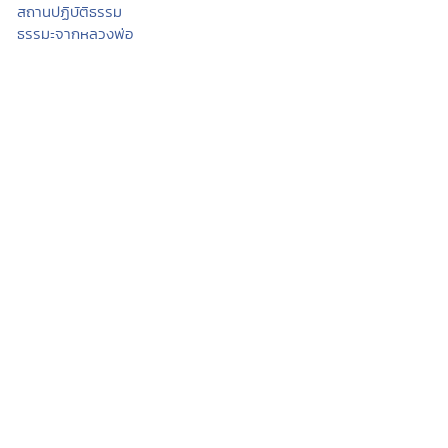
สถานปฏิบัติธรรม
ธรรมะจากหลวงพ่อ
ธรรมะกับเยาวชน
นิทานธรรมะบันเทิง
ธรรมะบรรยาย
บทความธรรมะ
กวีธรรมะ
คติธรรม คำคม โดนใจ
กรรม
ศีล
บุญทาน
สมาธิ
วิปัสสนา
ปริวาสกรรม
ฟังสวดมนต์
คอร์สปฏิบัติธรรม
พระพุทธศาสนา
พระไตรปิฏก
หัวข้อธรรม
พจนานุกรมพุทธศาสน์