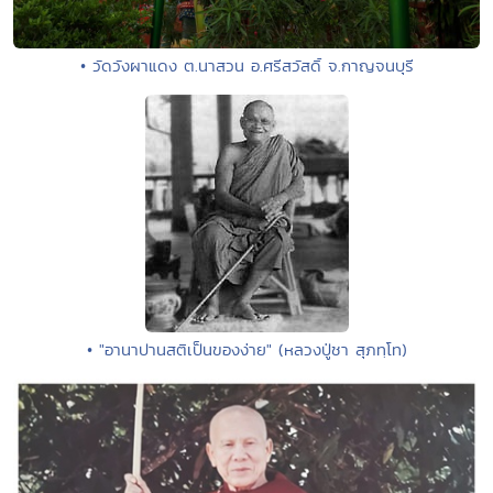
• วัดวังผาแดง ต.นาสวน อ.ศรีสวัสดิ์ จ.กาญจนบุรี
• "อานาปานสติเป็นของง่าย" (หลวงปู่ชา สุภทฺโท)