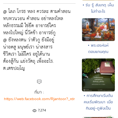
• รับ รู้ สังเกตุ เห็น
@ โลภ โกรธ หลง ควรละ ตามคำสอน
ไม่ทำอะไร
ทบทวนวอน คำสอน อย่าหลงไหล
หลักธรรมมี ใช่ยึด อาจารย์ใคร
หลงไปใหญ่ นี่วัดข้า อาจารย์กู
@ ยังหลงตน ว่าตัวกู ยังมีอยู่
• พระอรหันห์
น่าอดสู มนุษย์เรา น่าสงสาร
ตอบแทนคุณ
ชีวิตเรา ไม่มีใคร อยู่ได้นาน
ต้องสู้กัน แย่งวัตถุ เพื่ออะไร.
ต.เตชปญฺโญ
ที่มา :
• การศึกษาเริ่มต้น
https://web.facebook.com/Rjantoor?_rdr
คนเริ่มพัฒนา เมื่อ
กินอยู่-ดูฟังเป็น
7,274