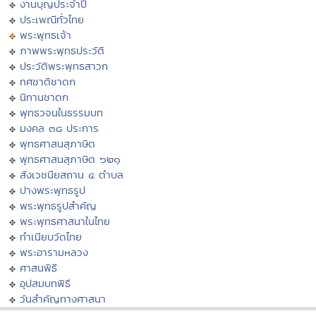
งานบุญประจำปี
ประเพณีทั่วไทย
พระพุทธเจ้า
ภาพพระพุทธประวัติ
ประวัติพระพุทธสาวก
ทศชาติชาดก
นิทานชาดก
พุทธวจนในธรรมบท
มงคล ๓๘ ประการ
พุทธศาสนสุภาษิต
พุทธศาสนสุภาษิต ๖๒๑
สังเวชนียสถาน ๔ ตำบล
ปางพระพุทธรูป
พระพุทธรูปสำคัญ
พระพุทธศาสนาในไทย
ทำเนียบวัดไทย
พระอารามหลวง
ศาสนพิธี
อุปสมบทพิธี
วันสำคัญทางศาสนา