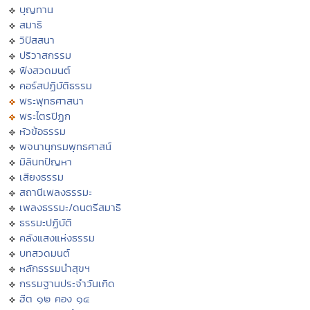
บุญทาน
สมาธิ
วิปัสสนา
ปริวาสกรรม
ฟังสวดมนต์
คอร์สปฏิบัติธรรม
พระพุทธศาสนา
พระไตรปิฏก
หัวข้อธรรม
พจนานุกรมพุทธศาสน์
มิลินทปัญหา
เสียงธรรม
สถานีเพลงธรรมะ
เพลงธรรมะ/ดนตรีสมาธิ
ธรรมะปฏิบัติ
คลังแสงแห่งธรรม
บทสวดมนต์
หลักธรรมนำสุขฯ
กรรมฐานประจำวันเกิด
ฮีต ๑๒ คอง ๑๔