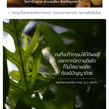
• "ธรรมทั้งหลายเกิดจากเหตุ" (หลวงตามหาบัว ญาณสัมปันโน)