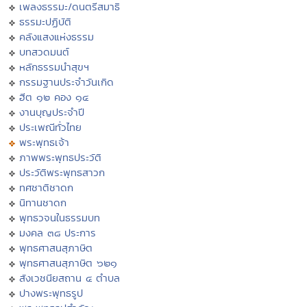
เพลงธรรมะ/ดนตรีสมาธิ
ธรรมะปฏิบัติ
คลังแสงแห่งธรรม
บทสวดมนต์
หลักธรรมนำสุขฯ
กรรมฐานประจำวันเกิด
ฮีต ๑๒ คอง ๑๔
งานบุญประจำปี
ประเพณีทั่วไทย
พระพุทธเจ้า
ภาพพระพุทธประวัติ
ประวัติพระพุทธสาวก
ทศชาติชาดก
นิทานชาดก
พุทธวจนในธรรมบท
มงคล ๓๘ ประการ
พุทธศาสนสุภาษิต
พุทธศาสนสุภาษิต ๖๒๑
สังเวชนียสถาน ๔ ตำบล
ปางพระพุทธรูป