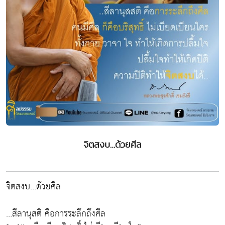
จิตสงบ…ด้วยศีล
จิตสงบ…ด้วยศีล
…สีลานุสติ คือการระลึกถึงศีล