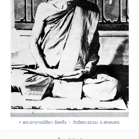
• พระอาจารย์สีลา อิสสโร - วัดอิสระธรรม จ.สกลนคร