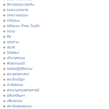
นิทานธรรมะบันเทิง
ธรรมะบรรยาย
บทความธรรมะ
กวีธรรมะ
คติธรรม คำคม โดนใจ
กรรม
ศีล
บุญทาน
สมาธิ
วิปัสสนา
ปริวาสกรรม
ฟังสวดมนต์
คอร์สปฏิบัติธรรม
พระพุทธศาสนา
พระไตรปิฏก
หัวข้อธรรม
พจนานุกรมพุทธศาสน์
มิลินทปัญหา
เสียงธรรม
สถานีเพลงธรรมะ