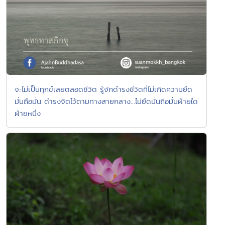
จะไม่เป็นทุกข์เลยตลอดชีวิต รู้จักดำรงชีวิตที่ไม่เกิดความยึด
มั่นถือมั่น ดำรงจิตไว้ตามทางสายกลาง...ไม่ยึดมั่นถือมั่นฝ่ายใด
ฝ่ายหนึ่ง