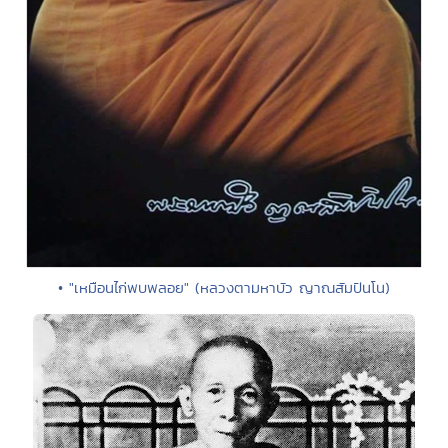
• "เหมือนไก่พบพลอย" (หลวงตามหาบัว ญาณสัมปันโน)