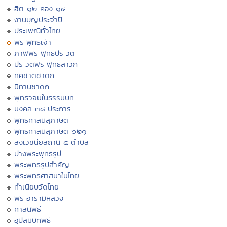
ฮีต ๑๒ คอง ๑๔
งานบุญประจำปี
ประเพณีทั่วไทย
พระพุทธเจ้า
ภาพพระพุทธประวัติ
ประวัติพระพุทธสาวก
ทศชาติชาดก
นิทานชาดก
พุทธวจนในธรรมบท
มงคล ๓๘ ประการ
พุทธศาสนสุภาษิต
พุทธศาสนสุภาษิต ๖๒๑
สังเวชนียสถาน ๔ ตำบล
ปางพระพุทธรูป
พระพุทธรูปสำคัญ
พระพุทธศาสนาในไทย
ทำเนียบวัดไทย
พระอารามหลวง
ศาสนพิธี
อุปสมบทพิธี