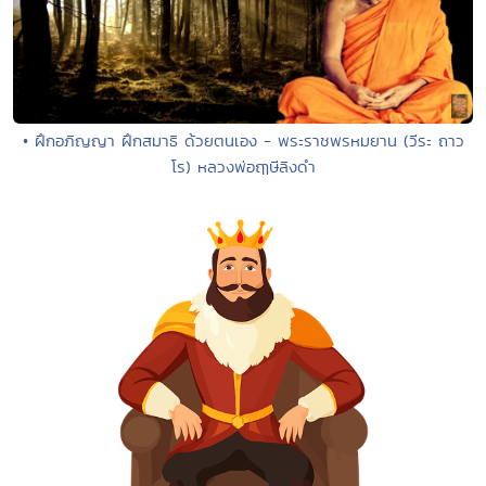
• ฝึกอภิญญา ฝึกสมาธิ ด้วยตนเอง - พระราชพรหมยาน (วีระ ถาว
โร) หลวงพ่อฤๅษีลิงดำ