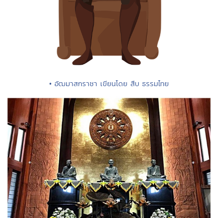
• อัฒมาสกราชา เขียนโดย สืบ ธรรมไทย