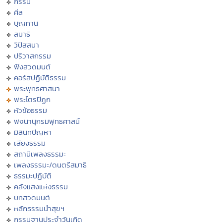
กรรม
ศีล
บุญทาน
สมาธิ
วิปัสสนา
ปริวาสกรรม
ฟังสวดมนต์
คอร์สปฏิบัติธรรม
พระพุทธศาสนา
พระไตรปิฏก
หัวข้อธรรม
พจนานุกรมพุทธศาสน์
มิลินทปัญหา
เสียงธรรม
สถานีเพลงธรรมะ
เพลงธรรมะ/ดนตรีสมาธิ
ธรรมะปฏิบัติ
คลังแสงแห่งธรรม
บทสวดมนต์
หลักธรรมนำสุขฯ
กรรมฐานประจำวันเกิด