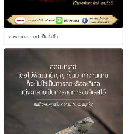
คนพาลมอง บาป เป็นน้ำผึ้ง