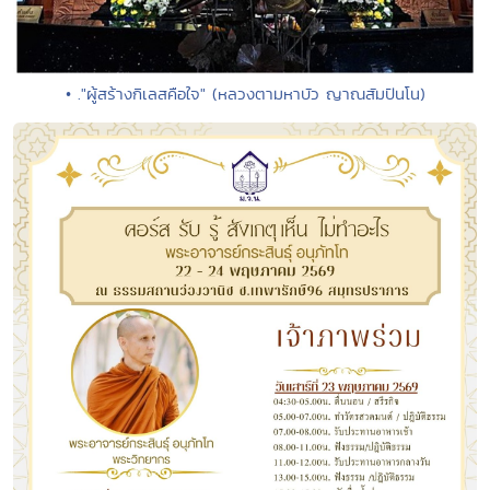
• ."ผู้สร้างกิเลสคือใจ" (หลวงตามหาบัว ญาณสัมปันโน)