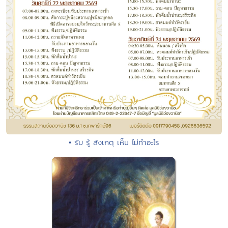
• รับ รู้ สังเกตุ เห็น ไม่ทำอะไร