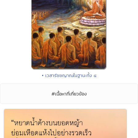
• เวสารัชชญาณในฐานะทั้ง ๔
#เนื้อหาที่เกี่ยวข้อง