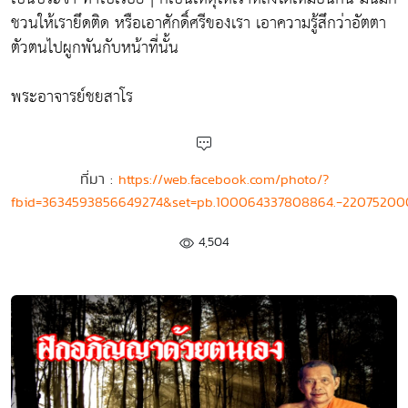
ชวนให้เรายึดติด หรือเอาศักดิ์ศรีของเรา เอาความรู้สึกว่าอัตตา
ตัวตนไปผูกพันกับหน้าที่นั้น
พระอาจารย์ชยสาโร
ที่มา :
https://web.facebook.com/photo/?
fbid=3634593856649274&set=pb.100064337808864.-22075200
4,504