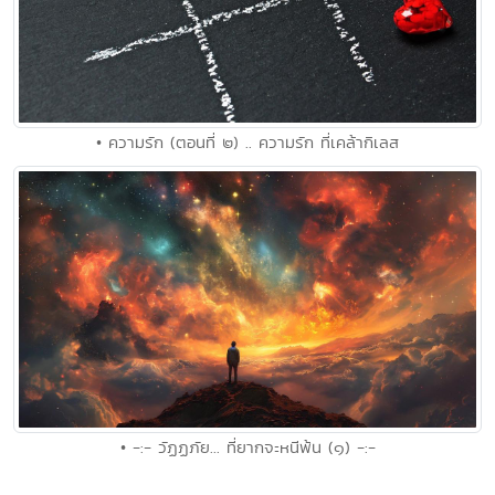
• ความรัก (ตอนที่ ๒) .. ความรัก ที่เคล้ากิเลส
• -:- วัฏฏภัย... ที่ยากจะหนีพ้น (๑) -:-