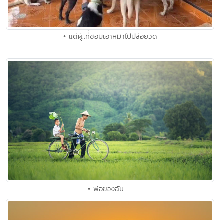
• แด่ผู้..ที่่ชอบเอาหมาไปปล่อยวัด
• พ่อของฉัน......