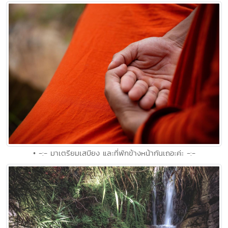
• -:- มาเตรียมเสบียง และที่พักข้างหน้ากันเถอะค่ะ -:-