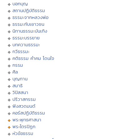
บอกบุญ
สถานปฏิบัติธรรม
ธรรมะจากหลวงพ่อ
ธรรมะกับเยาวชน
นิทานธรรมะบันเทิง
ธรรมะบรรยาย
บทความธรรมะ
กวีธรรมะ
คติธรรม คำคม โดนใจ
กรรม
ศีล
บุญทาน
สมาธิ
วิปัสสนา
ปริวาสกรรม
ฟังสวดมนต์
คอร์สปฏิบัติธรรม
พระพุทธศาสนา
พระไตรปิฏก
หัวข้อธรรม