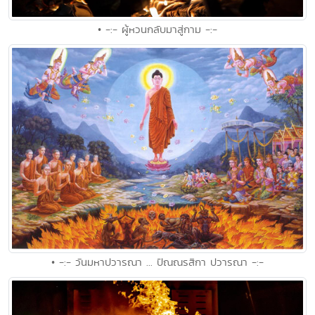
• -:- ผู้หวนกลับมาสู่กาม -:-
• -:- วันมหาปวารณา ... ปัณณรสิกา ปวารณา -:-