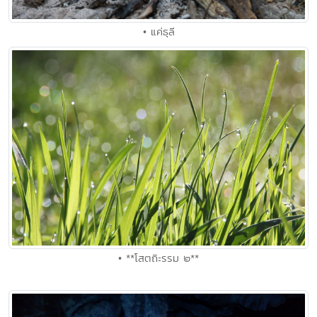
• แค่ธุลี
• **โสตถิะรรม ๒**