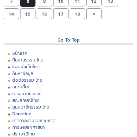
8
7
9
10
11
12
13
14
15
16
17
18
»
Go To Top
หน้าแรก
ทีมงานธรรมะไทย
แผนผังเว็บไซต์
ค้นหาข้อมูล
ติดต่อธรรมะไทย
สมุดเยี่ยม
เครือข่ายธรรมะ
สัญลักษณ์ไทย
มุมสมาชิกธรรมะไทย
Donation
เทศกาลงานวัดช่วยชาติ
การเผยแผ่ศาสนา
ประเพณีไทย