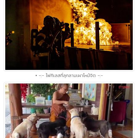
• -:- ไฟกิเลสที่ลุกลามเผาไหม้จิต -:-