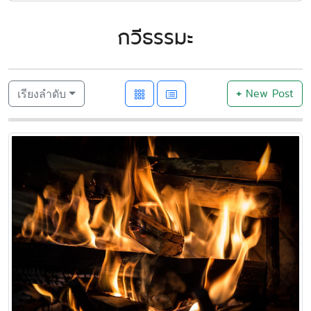
กวีธรรมะ
+
New Post
เรียงลำดับ