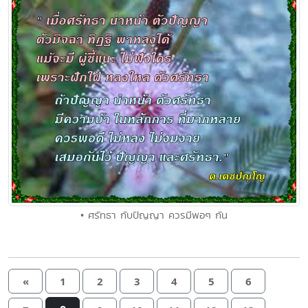
• ศรัทธา กับปัญญา ควรมีพอๆ กัน
«
1
2
3
4
5
6