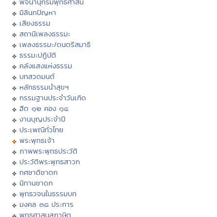
พจนานุกรมพุทธศาสน์
มิลินทปัญหา
เสียงธรรม
สถานีเพลงธรรมะ
เพลงธรรมะ/ดนตรีสมาธิ
ธรรมะปฏิบัติ
คลังแสงแห่งธรรม
บทสวดมนต์
หลักธรรมนำสุขฯ
กรรมฐานประจำวันเกิด
ฮีต ๑๒ คอง ๑๔
งานบุญประจำปี
ประเพณีทั่วไทย
พระพุทธเจ้า
ภาพพระพุทธประวัติ
ประวัติพระพุทธสาวก
ทศชาติชาดก
นิทานชาดก
พุทธวจนในธรรมบท
มงคล ๓๘ ประการ
พุทธศาสนสุภาษิต