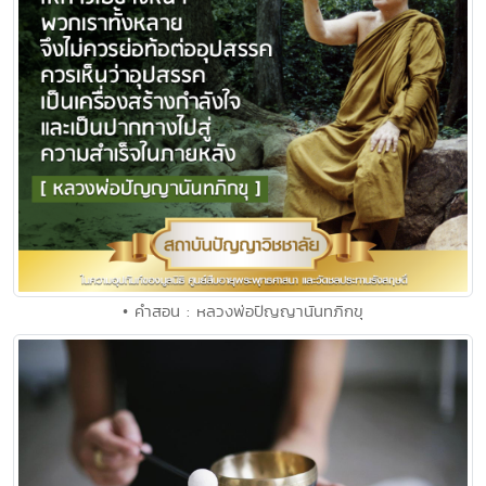
• คำสอน : หลวงพ่อปัญญานันทภิกขุ