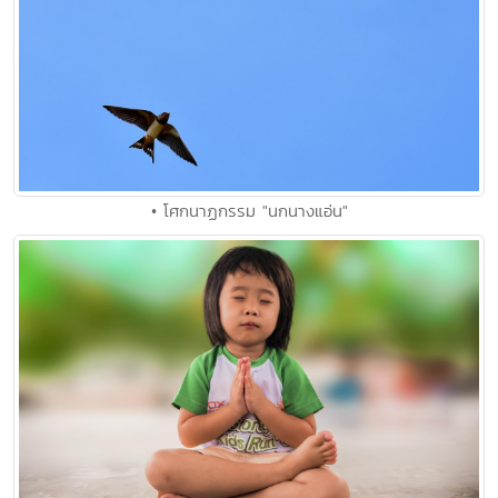
• โศกนาฏกรรม "นกนางแอ่น"