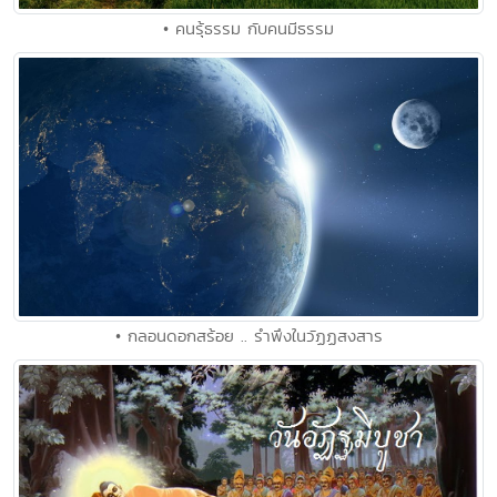
• คนรุ้ธรรม กับคนมีธรรม
• กลอนดอกสร้อย .. รำพึงในวัฏฏสงสาร