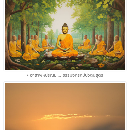
• อาสาฬหปุรณมี ... ธรรมจักรกัปปวัตนสูตร