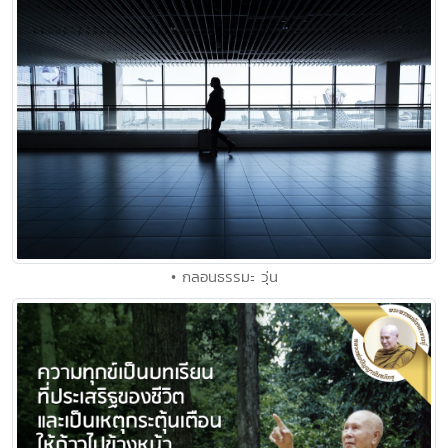
• กลอนธรรมะ วุ่น