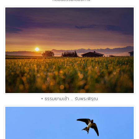
• ธรรมยามเช้า .. รับพระพิรุณ