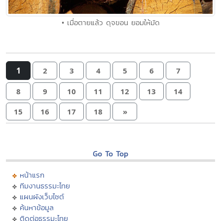
• เมื่อตายแล้ว ดุจขอน ยอมให้มัด
1
2
3
4
5
6
7
8
9
10
11
12
13
14
15
16
17
18
»
Go To Top
หน้าแรก
ทีมงานธรรมะไทย
แผนผังเว็บไซต์
ค้นหาข้อมูล
ติดต่อธรรมะไทย