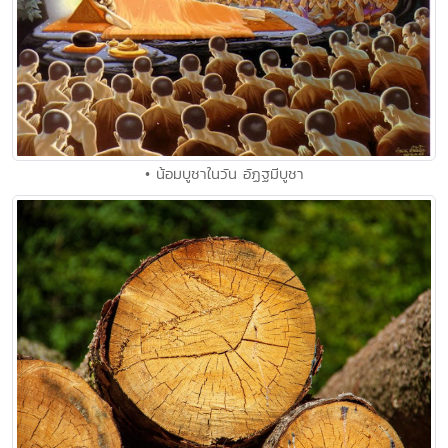
• น้อมบูชาในวัน อัฏฐมีบูชา