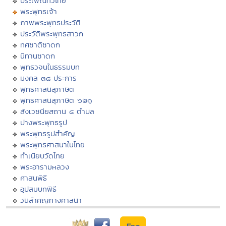
ประเพณีทั่วไทย
พระพุทธเจ้า
ภาพพระพุทธประวัติ
ประวัติพระพุทธสาวก
ทศชาติชาดก
นิทานชาดก
พุทธวจนในธรรมบท
มงคล ๓๘ ประการ
พุทธศาสนสุภาษิต
พุทธศาสนสุภาษิต ๖๒๑
สังเวชนียสถาน ๔ ตำบล
ปางพระพุทธรูป
พระพุทธรูปสำคัญ
พระพุทธศาสนาในไทย
ทำเนียบวัดไทย
พระอารามหลวง
ศาสนพิธี
อุปสมบทพิธี
วันสำคัญทางศาสนา