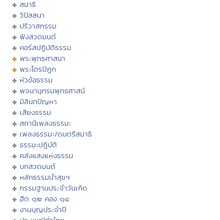
สมาธิ
วิปัสสนา
ปริวาสกรรม
ฟังสวดมนต์
คอร์สปฏิบัติธรรม
พระพุทธศาสนา
พระไตรปิฏก
หัวข้อธรรม
พจนานุกรมพุทธศาสน์
มิลินทปัญหา
เสียงธรรม
สถานีเพลงธรรมะ
เพลงธรรมะ/ดนตรีสมาธิ
ธรรมะปฏิบัติ
คลังแสงแห่งธรรม
บทสวดมนต์
หลักธรรมนำสุขฯ
กรรมฐานประจำวันเกิด
ฮีต ๑๒ คอง ๑๔
งานบุญประจำปี