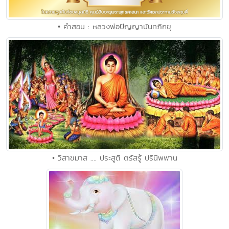
• คำสอน : หลวงพ่อปัญญานันทภิกขุ
• วิสาขมาส .... ประสูติ ตรัสรู้ ปรินิพพาน