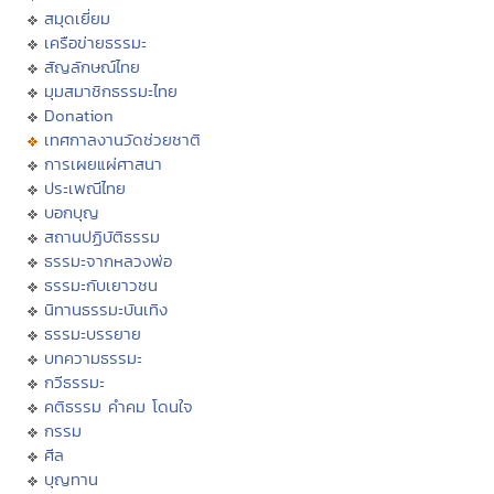
สมุดเยี่ยม
เครือข่ายธรรมะ
สัญลักษณ์ไทย
มุมสมาชิกธรรมะไทย
Donation
เทศกาลงานวัดช่วยชาติ
การเผยแผ่ศาสนา
ประเพณีไทย
บอกบุญ
สถานปฏิบัติธรรม
ธรรมะจากหลวงพ่อ
ธรรมะกับเยาวชน
นิทานธรรมะบันเทิง
ธรรมะบรรยาย
บทความธรรมะ
กวีธรรมะ
คติธรรม คำคม โดนใจ
กรรม
ศีล
บุญทาน