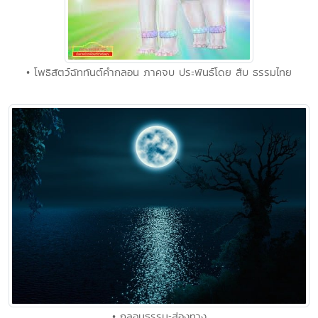
• โพธิสัตว์ฉัททันต์คำกลอน ภาคจบ ประพันธ์โดย สืบ ธรรมไทย
• กลอนธรรมะส่องทาง