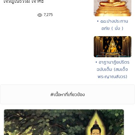
เจริญในธรรม เจ้าค่ะ
7,275
• ๕๘.ปางประทาน
อภัย ( นั่ง )
• อาฏานาฏิยปริตร
ฉบับเต็ม (สมเด็จ
พระญาณสังวร)
#เนื้อหาที่เกี่ยวข้อง