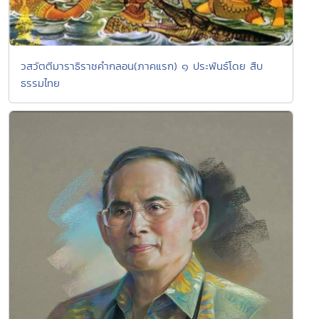
วสวัตตีมาราธิราชคำกลอน(ภาคแรก) ๑ ประพันธ์โดย สืบ
ธรรมไทย