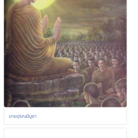
มาฆปุรณมีบูชา