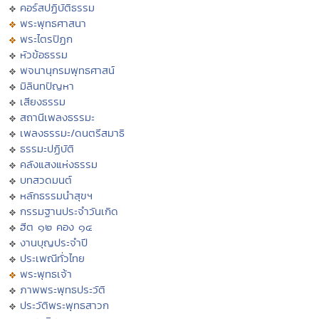
คอร์สปฏิบัติธรรม
พระพุทธศาสนา
พระไตรปิฏก
หัวข้อธรรม
พจนานุกรมพุทธศาสน์
มิลินทปัญหา
เสียงธรรม
สถานีเพลงธรรมะ
เพลงธรรมะ/ดนตรีสมาธิ
ธรรมะปฏิบัติ
คลังแสงแห่งธรรม
บทสวดมนต์
หลักธรรมนำสุขฯ
กรรมฐานประจำวันเกิด
ฮีต ๑๒ คอง ๑๔
งานบุญประจำปี
ประเพณีทั่วไทย
พระพุทธเจ้า
ภาพพระพุทธประวัติ
ประวัติพระพุทธสาวก