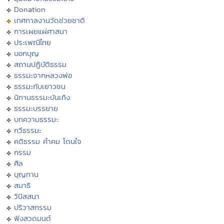
Donation
เทศกาลงานวัดช่วยชาติ
การเผยแผ่ศาสนา
ประเพณีไทย
บอกบุญ
สถานปฏิบัติธรรม
ธรรมะจากหลวงพ่อ
ธรรมะกับเยาวชน
นิทานธรรมะบันเทิง
ธรรมะบรรยาย
บทความธรรมะ
กวีธรรมะ
คติธรรม คำคม โดนใจ
กรรม
ศีล
บุญทาน
สมาธิ
วิปัสสนา
ปริวาสกรรม
ฟังสวดมนต์