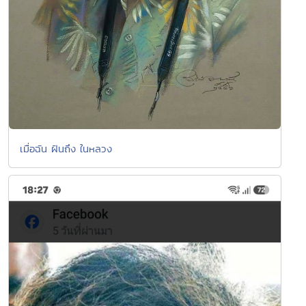
เมื่อฉัน ฝันถึง ในหลวง