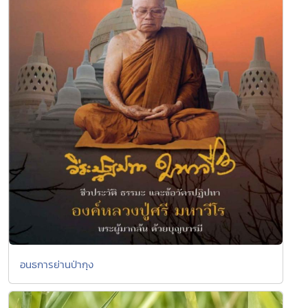
อนธการย่านป่ากุง