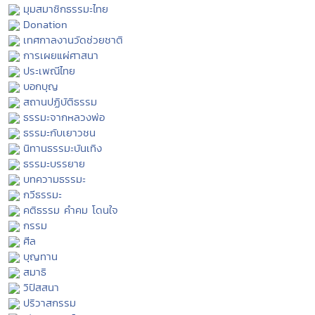
มุมสมาชิกธรรมะไทย
Donation
เทศกาลงานวัดช่วยชาติ
การเผยแผ่ศาสนา
ประเพณีไทย
บอกบุญ
สถานปฏิบัติธรรม
ธรรมะจากหลวงพ่อ
ธรรมะกับเยาวชน
นิทานธรรมะบันเทิง
ธรรมะบรรยาย
บทความธรรมะ
กวีธรรมะ
คติธรรม คำคม โดนใจ
กรรม
ศีล
บุญทาน
สมาธิ
วิปัสสนา
ปริวาสกรรม