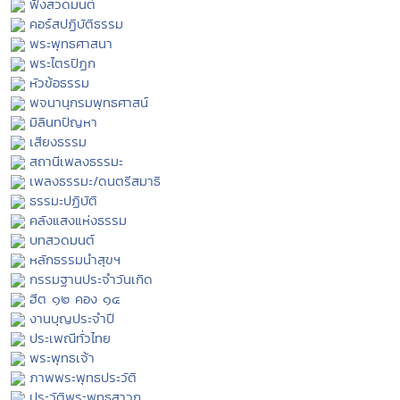
ฟังสวดมนต์
คอร์สปฏิบัติธรรม
พระพุทธศาสนา
พระไตรปิฏก
หัวข้อธรรม
พจนานุกรมพุทธศาสน์
มิลินทปัญหา
เสียงธรรม
สถานีเพลงธรรมะ
เพลงธรรมะ/ดนตรีสมาธิ
ธรรมะปฏิบัติ
คลังแสงแห่งธรรม
บทสวดมนต์
หลักธรรมนำสุขฯ
กรรมฐานประจำวันเกิด
ฮีต ๑๒ คอง ๑๔
งานบุญประจำปี
ประเพณีทั่วไทย
พระพุทธเจ้า
ภาพพระพุทธประวัติ
ประวัติพระพุทธสาวก