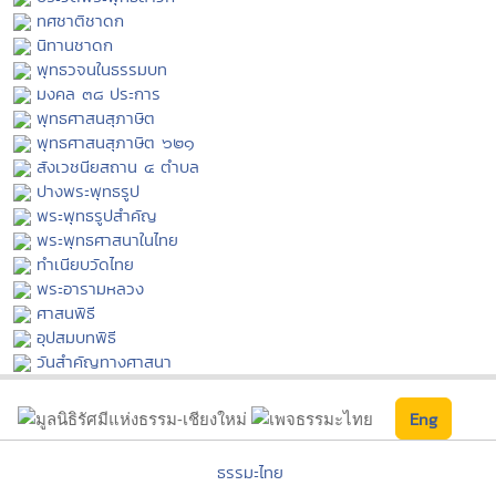
ทศชาติชาดก
นิทานชาดก
พุทธวจนในธรรมบท
มงคล ๓๘ ประการ
พุทธศาสนสุภาษิต
พุทธศาสนสุภาษิต ๖๒๑
สังเวชนียสถาน ๔ ตำบล
ปางพระพุทธรูป
พระพุทธรูปสำคัญ
พระพุทธศาสนาในไทย
ทำเนียบวัดไทย
พระอารามหลวง
ศาสนพิธี
อุปสมบทพิธี
วันสำคัญทางศาสนา
Eng
ธรรมะไทย