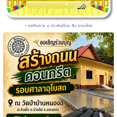
• กุสติณราช ๔ ประพันธ์โดย สืบ ธรรมไทย