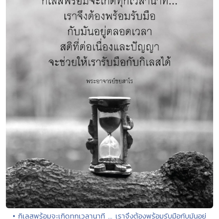
• กิเลสพร้อมจะเกิดทุกเวลานาที ... เราจึงต้องพร้อมรับมือกับมันอยู่