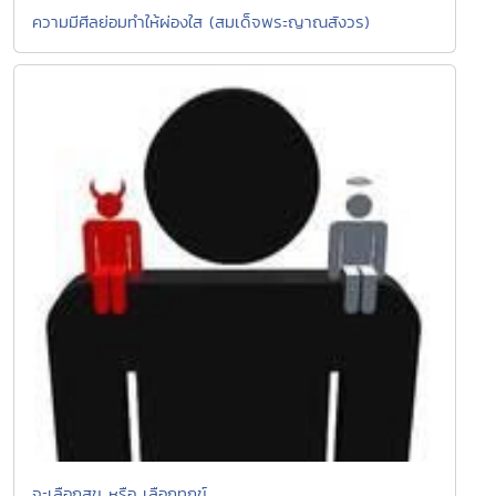
ความมีศีลย่อมทำให้ผ่องใส (สมเด็จพระญาณสังวร)
จะเลือกสุข หรือ เลือกทุกข์