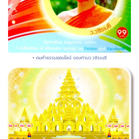
• คมคำธรรมออนไลน์ ของท่านว.วชิรเมธี