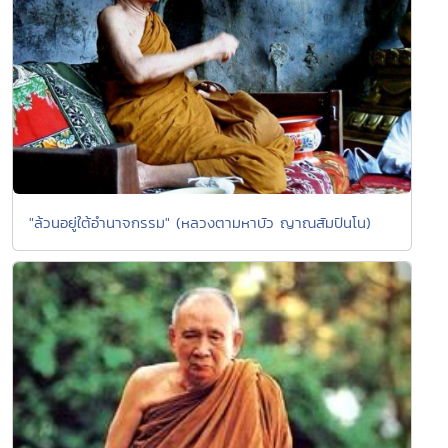
"ล้วนอยู่ใต้อำนาจกรรม" (หลวงตามหาบัว ญาณสัมปันโน)